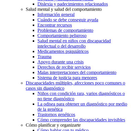
Dislexia y padecimientos relacionados
Salud mental y salud del comportamiento
Información general
Cuándo se debe conseguir ayuda
Encontrar recursos
Problemas de comportamiento
Comportamiento peligroso
Salud mental en niños con discapacidad
intelectual o del desarrollo
Medicamentos psiquiátricos
Trauma
Apoyo durante una crisis
Derechos de recibir servicios
Malas interpretaciones del comportamiento
Sistema de justicia para menores
Discapacidades múltiples, afecciones poco comunes o
casos sin diagnóstico
Niños con condición rara, varios diagnósticos o
no tiene diagnóstico
La odisea para obtener un diagnóstico por medio
de la genética
Trastornos genéticos
Cómo comprender las discapacidades invisibles
Cómo planificar y organizarte
Cómo hablar con tu médico