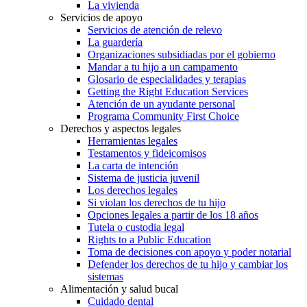
La vivienda
Servicios de apoyo
Servicios de atención de relevo
La guardería
Organizaciones subsidiadas por el gobierno
Mandar a tu hijo a un campamento
Glosario de especialidades y terapias
Getting the Right Education Services
Atención de un ayudante personal
Programa Community First Choice
Derechos y aspectos legales
Herramientas legales
Testamentos y fideicomisos
La carta de intención
Sistema de justicia juvenil
Los derechos legales
Si violan los derechos de tu hijo
Opciones legales a partir de los 18 años
Tutela o custodia legal
Rights to a Public Education
Toma de decisiones con apoyo y poder notarial
Defender los derechos de tu hijo y cambiar los
sistemas
Alimentación y salud bucal
Cuidado dental