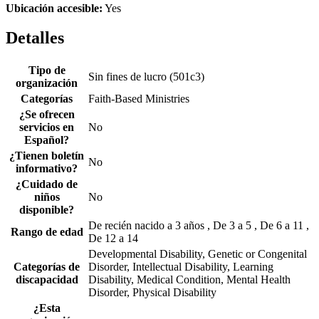
Ubicación accesible:
Yes
Detalles
Tipo de
Sin fines de lucro (501c3)
organización
Categorías
Faith-Based Ministries
¿Se ofrecen
servicios en
No
Español?
¿Tienen boletín
No
informativo?
¿Cuidado de
niños
No
disponible?
De recién nacido a 3 años , De 3 a 5 , De 6 a 11 ,
Rango de edad
De 12 a 14
Developmental Disability, Genetic or Congenital
Categorías de
Disorder, Intellectual Disability, Learning
discapacidad
Disability, Medical Condition, Mental Health
Disorder, Physical Disability
¿Esta