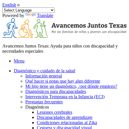
English
o
Powered by
Translate
Avancemos Juntos Texas: Ayuda para niños con discapacidad y
necesidades especiales
Menu
Diagnóstico y cuidado de la salud
Información general
Qué hacer si notas que hay algo diferente
Mi hijo tiene un diagnóstico, ¿por dónde empiezo?
Diagnósticos para discapacidades
Intervención Temprana en la Infancia (ECI)
Preguntas frecuentes
Diagnósticos
Lesiones cerebrales
Discapacidades de aprendizaje
Condiciones relacionadas al Zika
Ceguera y discapacidad visual