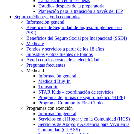
La transición entre escuelas
Estudios después de la preparatoria
Planeación para la transición a través del IEP
Seguro médico y ayuda económica
Información general
Beneficios de Seguridad de Ingreso Suplementario
(SSI)
Beneficios del Seguro Social por Incapacidad (SSDI)
Medicare
Fondos y servicios a partir de los 18 años
Subsidios y otras fuentes de fondos
Ayuda con los costos de la electricidad
Preguntas frecuentes
Medicaid
Información general
Medicaid Buy-In
Transporte
STAR Kids – coordinación de servicios
Programa de primas de seguro médico (HIPP)
Programa Community First Choice
Programas con exención
Información general
Servicios en el Hogar y en la Comunidad (HCS)
Servicios de Apoyo y Asistencia para Vivir en la
Comunidad (CLASS)