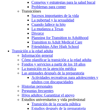
Consejos y estrategias para la salud bucal
Problemas para comer
Transiciónes
Sucesos importantes de la vida
La pubertad y la sexualidad
Cuando fallece tu hijo
La mudanza a Texas
Divorce
Planning for Transition to Adulthood
Transition to Adult Medical Care
Friendships After High School
Transición a la edad adulta
Información general
Cómo planificar la transición a la edad adulta
Fondos y servicios a partir de los 18 años
La transición en la atención médica
Las amistades después de la preparatoria
Actividades recreativas para adolescentes y
adultos con discapacidades
Historias personales
Preguntas frecuentes
Hijos adultos: Garantizar el apoyo
Estudios universitarios y vida profesional
Transición de la escuela pública
Estudios después de la preparatoria