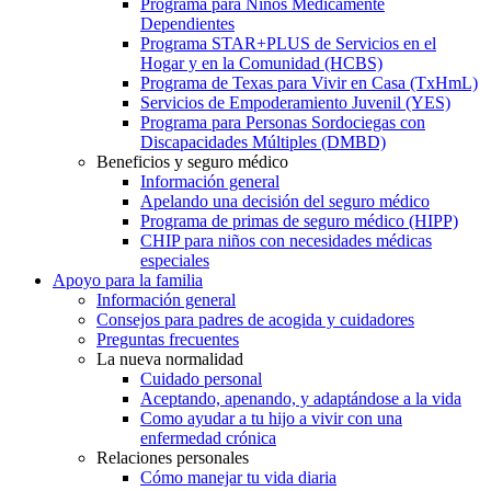
Programa para Niños Médicamente
Dependientes
Programa STAR+PLUS de Servicios en el
Hogar y en la Comunidad (HCBS)
Programa de Texas para Vivir en Casa (TxHmL)
Servicios de Empoderamiento Juvenil (YES)
Programa para Personas Sordociegas con
Discapacidades Múltiples (DMBD)
Beneficios y seguro médico
Información general
Apelando una decisión del seguro médico
Programa de primas de seguro médico (HIPP)
CHIP para niños con necesidades médicas
especiales
Apoyo para la familia
Información general
Consejos para padres de acogida y cuidadores
Preguntas frecuentes
La nueva normalidad
Cuidado personal
Aceptando, apenando, y adaptándose a la vida
Como ayudar a tu hijo a vivir con una
enfermedad crónica
Relaciones personales
Cómo manejar tu vida diaria