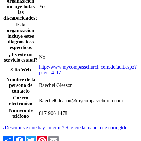
organización
incluye todas
Yes
las
discapacidades?
Esta
organización
incluye estos
diagnósticos
específicos
¿Es este un
No
servicio estatal?
http://www.mycompasschurch.com/default.aspx?
Sitio Web
page=4117
Nombre de la
persona de
Raechel Gleason
contacto
Correo
RaechelGleason@mycompasschurch.com
electrónico
Número de
817-906-1478
teléfono
¿Descubriste que hay un error? Sugiere la manera de corregirlo.
Share
Facebook
Twitter
Pinterest
Email