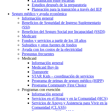
La transición entre escuelas
Estudios después de la preparatoria
Planeación para la transición a través del IEP
Seguro médico y ayuda económica
Información general
Beneficios de Seguridad de Ingreso Suplementario
(SSI)
Beneficios del Seguro Social por Incapacidad (SSDI)
Medicare
Fondos y servicios a partir de los 18 años
Subsidios y otras fuentes de fondos
Ayuda con los costos de la electricidad
Preguntas frecuentes
Medicaid
Información general
Medicaid Buy-In
Transporte
STAR Kids – coordinación de servicios
Programa de primas de seguro médico (HIPP)
Programa Community First Choice
Programas con exención
Información general
Servicios en el Hogar y en la Comunidad (HCS)
Servicios de Apoyo y Asistencia para Vivir en la
Comunidad (CLASS)