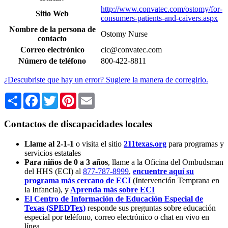
http://www.convatec.com/ostomy/for-
Sitio Web
consumers-patients-and-caivers.aspx
Nombre de la persona de
Ostomy Nurse
contacto
Correo electrónico
cic@convatec.com
Número de teléfono
800-422-8811
¿Descubriste que hay un error? Sugiere la manera de corregirlo.
Share
Facebook
Twitter
Pinterest
Email
Contactos de discapacidades locales
Llame al 2-1-1
o visita el sitio
211texas.org
para programas y
servicios estatales
Para niños de 0 a 3 años
, llame a la Oficina del Ombudsman
del HHS (ECI) al
877-787-8999
,
encuentre aquí su
programa más cercano de ECI
(Intervención Temprana en
la Infancia),
y
Aprenda más sobre ECI
El Centro de Información de Educación Especial de
Texas (SPEDTex)
responde sus preguntas sobre educación
especial por teléfono, correo electrónico o chat en vivo en
línea