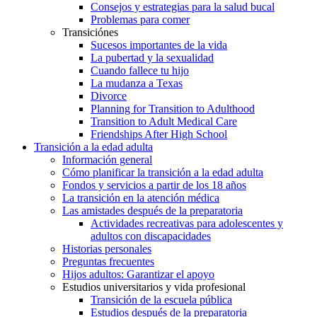
Consejos y estrategias para la salud bucal
Problemas para comer
Transiciónes
Sucesos importantes de la vida
La pubertad y la sexualidad
Cuando fallece tu hijo
La mudanza a Texas
Divorce
Planning for Transition to Adulthood
Transition to Adult Medical Care
Friendships After High School
Transición a la edad adulta
Información general
Cómo planificar la transición a la edad adulta
Fondos y servicios a partir de los 18 años
La transición en la atención médica
Las amistades después de la preparatoria
Actividades recreativas para adolescentes y
adultos con discapacidades
Historias personales
Preguntas frecuentes
Hijos adultos: Garantizar el apoyo
Estudios universitarios y vida profesional
Transición de la escuela pública
Estudios después de la preparatoria