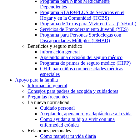
Programa para Niños Médicamente
Dependientes
Programa STAR+PLUS de Servicios en el
Hogar y en la Comunidad (HCBS)
Programa de Texas para Vivir en Casa (TxHmL)
Servicios de Empoderamiento Juvenil (YES)
Programa para Personas Sordociegas con
Discapacidades Múltiples (DMBD)
Beneficios y seguro médico
Información general
Apelando una decisión del seguro médico
Programa de primas de seguro médico (HIPP)
CHIP para niños con necesidades médicas
especiales
Apoyo para la familia
Información general
Consejos para padres de acogida y cuidadores
Preguntas frecuentes
La nueva normalidad
Cuidado personal
Aceptando, apenando, y adaptándose a la vida
Como ayudar a tu hijo a vivir con una
enfermedad crónica
Relaciones personales
Cómo manejar tu vida diaria