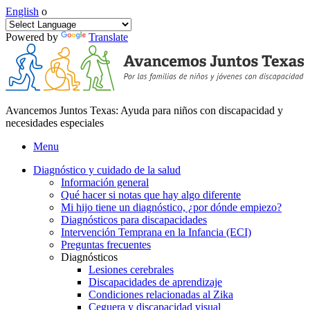
English
o
Powered by
Translate
Avancemos Juntos Texas: Ayuda para niños con discapacidad y
necesidades especiales
Menu
Diagnóstico y cuidado de la salud
Información general
Qué hacer si notas que hay algo diferente
Mi hijo tiene un diagnóstico, ¿por dónde empiezo?
Diagnósticos para discapacidades
Intervención Temprana en la Infancia (ECI)
Preguntas frecuentes
Diagnósticos
Lesiones cerebrales
Discapacidades de aprendizaje
Condiciones relacionadas al Zika
Ceguera y discapacidad visual