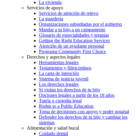
La vivienda
Servicios de apoyo
Servicios de atención de relevo
La guardería
Organizaciones subsidiadas por el gobierno
Mandar a tu hijo a un campamento
Glosario de especialidades y terapias
Getting the Right Education Services
Atención de un ayudante personal
Programa Community First Choice
Derechos y aspectos legales
Herramientas legales
Testamentos y fideicomisos
La carta de intención
Sistema de justicia juvenil
Los derechos legales
Si violan los derechos de tu hijo
Opciones legales a partir de los 18 años
Tutela o custodia legal
Rights to a Public Education
Toma de decisiones con apoyo y poder notarial
Defender los derechos de tu hijo y cambiar los
sistemas
Alimentación y salud bucal
Cuidado dental