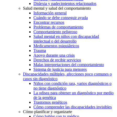
Dislexia y padecimientos relacionados
Salud mental y salud del comportamiento
Información general
Cuándo se debe conseguir ayuda
Encontrar recursos
Problemas de comportamiento
Comportamiento peligroso
Salud mental en niños con discapacidad
intelectual o del desarrollo
Medicamentos psiquiátricos
Trauma
Apoyo durante una crisis
Derechos de recibir servicios
Malas interpretaciones del comportamiento
Sistema de justicia para menores
Discapacidades múltiples, afecciones poco comunes o
casos sin diagnóstico
Niños con condición rara, varios diagnósticos o
no tiene diagnóstico
La odisea para obtener un diagnóstico por medio
de la genética
Trastornos genéticos
Cómo comprender las discapacidades invisibles
Cómo planificar y organizarte
Cómo hablar con tu médico