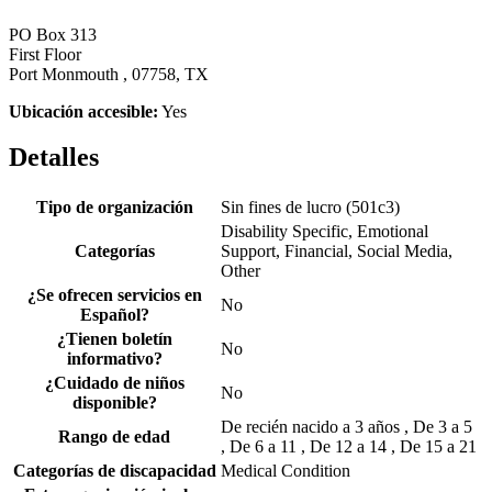
PO Box 313
First Floor
Port Monmouth , 07758, TX
Ubicación accesible:
Yes
Detalles
Tipo de organización
Sin fines de lucro (501c3)
Disability Specific, Emotional
Categorías
Support, Financial, Social Media,
Other
¿Se ofrecen servicios en
No
Español?
¿Tienen boletín
No
informativo?
¿Cuidado de niños
No
disponible?
De recién nacido a 3 años , De 3 a 5
Rango de edad
, De 6 a 11 , De 12 a 14 , De 15 a 21
Categorías de discapacidad
Medical Condition