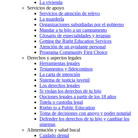
La vivienda
Servicios de apoyo
Servicios de atención de relevo
La guardería
Organizaciones subsidiadas por el gobierno
Mandar a tu hijo a un campamento
Glosario de especialidades y terapias
Getting the Right Education Services
Atención de un ayudante personal
Programa Community First Choice
Derechos y aspectos legales
Herramientas legales
Testamentos y fideicomisos
La carta de intención
Sistema de justicia juvenil
Los derechos legales
Si violan los derechos de tu hijo
Opciones legales a partir de los 18 años
Tutela o custodia legal
Rights to a Public Education
Toma de decisiones con apoyo y poder notarial
Defender los derechos de tu hijo y cambiar los
sistemas
Alimentación y salud bucal
Cuidado dental