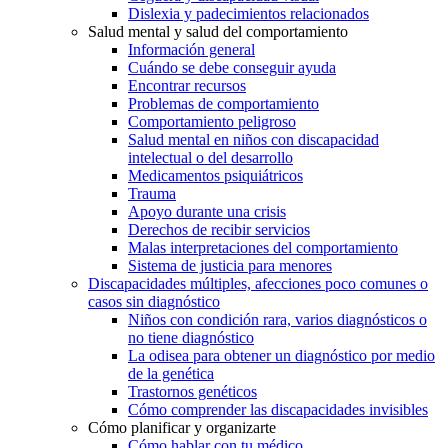
Dislexia y padecimientos relacionados
Salud mental y salud del comportamiento
Información general
Cuándo se debe conseguir ayuda
Encontrar recursos
Problemas de comportamiento
Comportamiento peligroso
Salud mental en niños con discapacidad
intelectual o del desarrollo
Medicamentos psiquiátricos
Trauma
Apoyo durante una crisis
Derechos de recibir servicios
Malas interpretaciones del comportamiento
Sistema de justicia para menores
Discapacidades múltiples, afecciones poco comunes o
casos sin diagnóstico
Niños con condición rara, varios diagnósticos o
no tiene diagnóstico
La odisea para obtener un diagnóstico por medio
de la genética
Trastornos genéticos
Cómo comprender las discapacidades invisibles
Cómo planificar y organizarte
Cómo hablar con tu médico