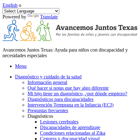
English
o
Powered by
Translate
Avancemos Juntos Texas: Ayuda para niños con discapacidad y
necesidades especiales
Menu
Diagnóstico y cuidado de la salud
Información general
Qué hacer si notas que hay algo diferente
Mi hijo tiene un diagnóstico, ¿por dónde empiezo?
Diagnósticos para discapacidades
Intervención Temprana en la Infancia (ECI)
Preguntas frecuentes
Diagnósticos
Lesiones cerebrales
Discapacidades de aprendizaje
Condiciones relacionadas al Zika
Ceguera y discapacidad visual