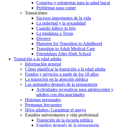
Consejos y estrategias para la salud bucal
Problemas para comer
Transiciónes
Sucesos importantes de la vida
La pubertad y la sexualidad
Cuando fallece tu hijo
La mudanza a Texas
Divorce
Planning for Transition to Adulthood
Transition to Adult Medical Care
Friendships After High School
Transición a la edad adulta
Información general
Cómo planificar la transición a la edad adulta
Fondos y servicios a partir de los 18 años
La transición en la atención médica
Las amistades después de la preparatoria
Actividades recreativas para adolescentes y
adultos con discapacidades
Historias personales
Preguntas frecuentes
Hijos adultos: Garantizar el apoyo
Estudios universitarios y vida profesional
Transición de la escuela pública
Estudios después de la preparatoria