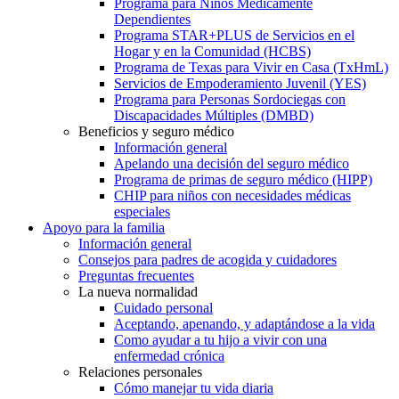
Programa para Niños Médicamente
Dependientes
Programa STAR+PLUS de Servicios en el
Hogar y en la Comunidad (HCBS)
Programa de Texas para Vivir en Casa (TxHmL)
Servicios de Empoderamiento Juvenil (YES)
Programa para Personas Sordociegas con
Discapacidades Múltiples (DMBD)
Beneficios y seguro médico
Información general
Apelando una decisión del seguro médico
Programa de primas de seguro médico (HIPP)
CHIP para niños con necesidades médicas
especiales
Apoyo para la familia
Información general
Consejos para padres de acogida y cuidadores
Preguntas frecuentes
La nueva normalidad
Cuidado personal
Aceptando, apenando, y adaptándose a la vida
Como ayudar a tu hijo a vivir con una
enfermedad crónica
Relaciones personales
Cómo manejar tu vida diaria