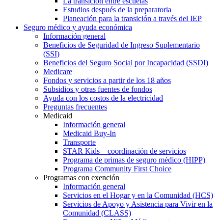
La transición entre escuelas
Estudios después de la preparatoria
Planeación para la transición a través del IEP
Seguro médico y ayuda económica
Información general
Beneficios de Seguridad de Ingreso Suplementario
(SSI)
Beneficios del Seguro Social por Incapacidad (SSDI)
Medicare
Fondos y servicios a partir de los 18 años
Subsidios y otras fuentes de fondos
Ayuda con los costos de la electricidad
Preguntas frecuentes
Medicaid
Información general
Medicaid Buy-In
Transporte
STAR Kids – coordinación de servicios
Programa de primas de seguro médico (HIPP)
Programa Community First Choice
Programas con exención
Información general
Servicios en el Hogar y en la Comunidad (HCS)
Servicios de Apoyo y Asistencia para Vivir en la
Comunidad (CLASS)