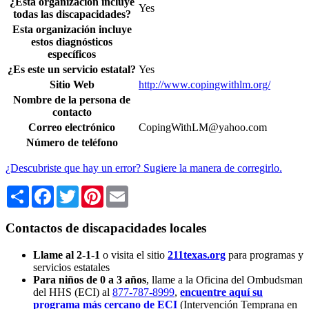
¿Esta organización incluye
Yes
todas las discapacidades?
Esta organización incluye
estos diagnósticos
específicos
¿Es este un servicio estatal?
Yes
Sitio Web
http://www.copingwithlm.org/
Nombre de la persona de
contacto
Correo electrónico
CopingWithLM@yahoo.com
Número de teléfono
¿Descubriste que hay un error? Sugiere la manera de corregirlo.
Share
Facebook
Twitter
Pinterest
Email
Contactos de discapacidades locales
Llame al 2-1-1
o visita el sitio
211texas.org
para programas y
servicios estatales
Para niños de 0 a 3 años
, llame a la Oficina del Ombudsman
del HHS (ECI) al
877-787-8999
,
encuentre aquí su
programa más cercano de ECI
(Intervención Temprana en