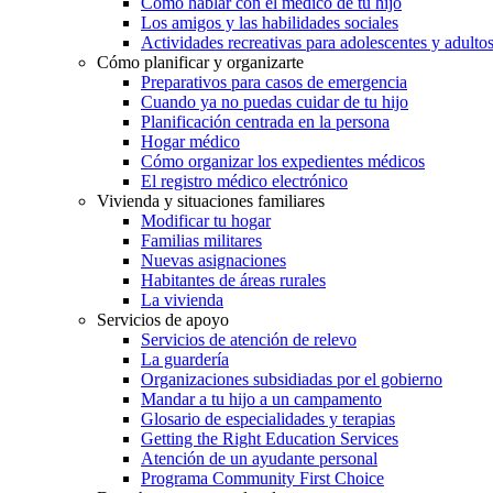
Cómo hablar con el médico de tu hijo
Los amigos y las habilidades sociales
Actividades recreativas para adolescentes y adulto
Cómo planificar y organizarte
Preparativos para casos de emergencia
Cuando ya no puedas cuidar de tu hijo
Planificación centrada en la persona
Hogar médico
Cómo organizar los expedientes médicos
El registro médico electrónico
Vivienda y situaciones familiares
Modificar tu hogar
Familias militares
Nuevas asignaciones
Habitantes de áreas rurales
La vivienda
Servicios de apoyo
Servicios de atención de relevo
La guardería
Organizaciones subsidiadas por el gobierno
Mandar a tu hijo a un campamento
Glosario de especialidades y terapias
Getting the Right Education Services
Atención de un ayudante personal
Programa Community First Choice