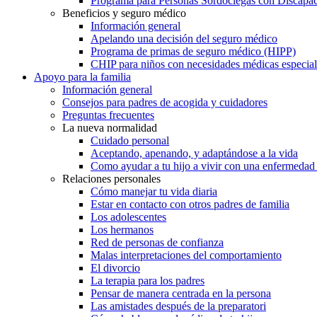
Programa para Personas Sordociegas con Discap
Beneficios y seguro médico
Información general
Apelando una decisión del seguro médico
Programa de primas de seguro médico (HIPP)
CHIP para niños con necesidades médicas especial
Apoyo para la familia
Información general
Consejos para padres de acogida y cuidadores
Preguntas frecuentes
La nueva normalidad
Cuidado personal
Aceptando, apenando, y adaptándose a la vida
Como ayudar a tu hijo a vivir con una enfermedad
Relaciones personales
Cómo manejar tu vida diaria
Estar en contacto con otros padres de familia
Los adolescentes
Los hermanos
Red de personas de confianza
Malas interpretaciones del comportamiento
El divorcio
La terapia para los padres
Pensar de manera centrada en la persona
Las amistades después de la preparatori