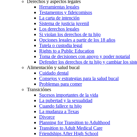
Derechos y aspectos legales
Herramientas legales
Testamentos y fideicomisos
La carta de intención
Sistema de justicia juvenil
Los derechos legales
Si violan los derechos de tu hijo
Opciones legales a partir de los 18 años
Tutela o custodia legal
Rights to a Public Education
Toma de decisiones con apoyo y poder notarial
Defender los derechos de tu hijo y cambiar los sis
Alimentación y salud bucal
Cuidado dental
Consejos y estrategias para la salud bucal
Problemas para comer
Transiciónes
Sucesos importantes de la vida
La pubertad y la sexualidad
Cuando fallece tu hijo
La mudanza a Texas
Divorce
Planning for Transition to Adulthood
Transition to Adult Medical Care
Friendships After High School