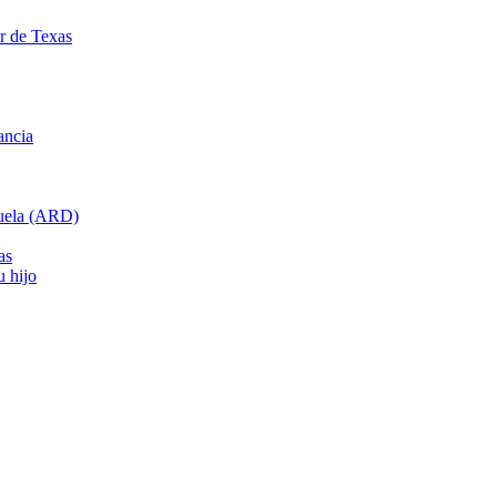
ar de Texas
ancia
cuela (ARD)
as
u hijo