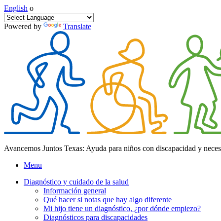
English
o
Powered by
Translate
Avancemos Juntos Texas: Ayuda para niños con discapacidad y neces
Menu
Diagnóstico y cuidado de la salud
Información general
Qué hacer si notas que hay algo diferente
Mi hijo tiene un diagnóstico, ¿por dónde empiezo?
Diagnósticos para discapacidades