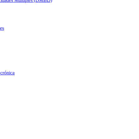
acidades Múltiples (DMBD)
es
 crónica