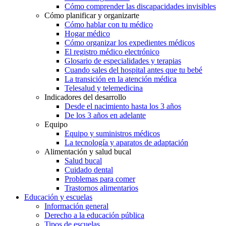
Cómo comprender las discapacidades invisibles
Cómo planificar y organizarte
Cómo hablar con tu médico
Hogar médico
Cómo organizar los expedientes médicos
El registro médico electrónico
Glosario de especialidades y terapias
Cuando sales del hospital antes que tu bebé
La transición en la atención médica
Telesalud y telemedicina
Indicadores del desarrollo
Desde el nacimiento hasta los 3 años
De los 3 años en adelante
Equipo
Equipo y suministros médicos
La tecnología y aparatos de adaptación
Alimentación y salud bucal
Salud bucal
Cuidado dental
Problemas para comer
Trastornos alimentarios
Educación y escuelas
Información general
Derecho a la educación pública
Tipos de escuelas