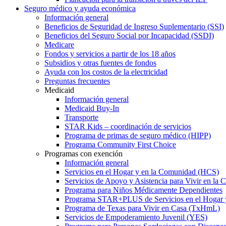
Seguro médico y ayuda económica
Información general
Beneficios de Seguridad de Ingreso Suplementario (SSI)
Beneficios del Seguro Social por Incapacidad (SSDI)
Medicare
Fondos y servicios a partir de los 18 años
Subsidios y otras fuentes de fondos
Ayuda con los costos de la electricidad
Preguntas frecuentes
Medicaid
Información general
Medicaid Buy-In
Transporte
STAR Kids – coordinación de servicios
Programa de primas de seguro médico (HIPP)
Programa Community First Choice
Programas con exención
Información general
Servicios en el Hogar y en la Comunidad (HCS)
Servicios de Apoyo y Asistencia para Vivir en l
Programa para Niños Médicamente Dependientes
Programa STAR+PLUS de Servicios en el Hogar
Programa de Texas para Vivir en Casa (TxHmL)
Servicios de Empoderamiento Juvenil (YES)