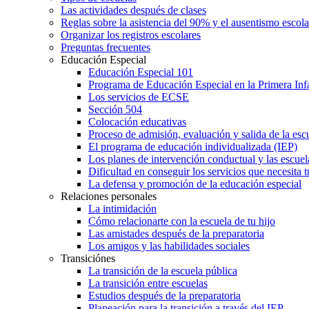
Las actividades después de clases
Reglas sobre la asistencia del 90% y el ausentismo escol
Organizar los registros escolares
Preguntas frecuentes
Educación Especial
Educación Especial 101
Programa de Educación Especial en la Primera Inf
Los servicios de ECSE
Sección 504
Colocación educativas
Proceso de admisión, evaluación y salida de la es
El programa de educación individualizada (IEP)
Los planes de intervención conductual y las escuel
Dificultad en conseguir los servicios que necesita t
La defensa y promoción de la educación especial
Relaciones personales
La intimidación
Cómo relacionarte con la escuela de tu hijo
Las amistades después de la preparatoria
Los amigos y las habilidades sociales
Transiciónes
La transición de la escuela pública
La transición entre escuelas
Estudios después de la preparatoria
Planeación para la transición a través del IEP