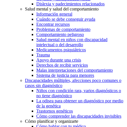
Dislexia y padecimientos relacionados
Salud mental y salud del comportamiento
Información general
Cuándo se debe conseguir ayuda
Encontrar recursos
Problemas de comportamiento
Comportamiento peligroso
Salud mental en niños con discapacidad
intelectual o del desarrollo
Medicamentos psiquiátricos
Trauma
Apoyo durante una crisis
Derechos de recibir servicios
Malas interpretaciones del comportamiento
Sistema de justicia para menores
Discapacidades múltiples, afecciones poco comunes o
casos sin diagnóstico
Niños con condición rara, varios diagnósticos o
no tiene diagnóstico
La odisea para obtener un diagnóstico por medio
de la genética
Trastornos genéticos
Cómo comprender las discapacidades invisibles
Cómo planificar y organizarte
Cómo hablar con tu médico