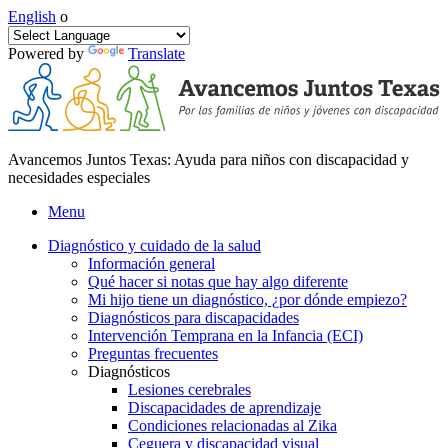
English
o
Powered by
Translate
Avancemos Juntos Texas: Ayuda para niños con discapacidad y
necesidades especiales
Menu
Diagnóstico y cuidado de la salud
Información general
Qué hacer si notas que hay algo diferente
Mi hijo tiene un diagnóstico, ¿por dónde empiezo?
Diagnósticos para discapacidades
Intervención Temprana en la Infancia (ECI)
Preguntas frecuentes
Diagnósticos
Lesiones cerebrales
Discapacidades de aprendizaje
Condiciones relacionadas al Zika
Ceguera y discapacidad visual