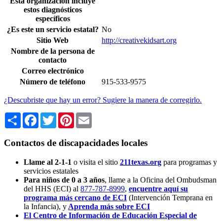
Esta organización incluye
estos diagnósticos
específicos
¿Es este un servicio estatal?
No
Sitio Web
http://creativekidsart.org
Nombre de la persona de
contacto
Correo electrónico
Número de teléfono
915-533-9575
¿Descubriste que hay un error? Sugiere la manera de corregirlo.
Share
Facebook
Twitter
Pinterest
Email
Contactos de discapacidades locales
Llame al 2-1-1
o visita el sitio
211texas.org
para programas y
servicios estatales
Para niños de 0 a 3 años
, llame a la Oficina del Ombudsman
del HHS (ECI) al
877-787-8999
,
encuentre aquí su
programa más cercano de ECI
(Intervención Temprana en
la Infancia),
y
Aprenda más sobre ECI
El Centro de Información de Educación Especial de