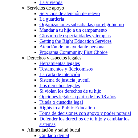
La vivienda
Servicios de apoyo
Servicios de atención de relevo
La guardería
Organizaciones subsidiadas por el gobierno
Mandar a tu hijo a un campamento
Glosario de especialidades y terapias
Getting the Right Education Services
Atención de un ayudante personal
Programa Community First Choice
Derechos y aspectos legales
Herramientas legales
Testamentos y fideicomisos
La carta de intención
Sistema de justicia juvenil
Los derechos legales
Si violan los derechos de tu hijo
Opciones legales a partir de los 18 años
Tutela o custodia legal
Rights to a Public Education
Toma de decisiones con apoyo y poder notarial
Defender los derechos de tu hijo y cambiar los
sistemas
Alimentación y salud bucal
Cuidado dental