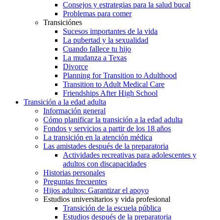
Consejos y estrategias para la salud bucal
Problemas para comer
Transiciónes
Sucesos importantes de la vida
La pubertad y la sexualidad
Cuando fallece tu hijo
La mudanza a Texas
Divorce
Planning for Transition to Adulthood
Transition to Adult Medical Care
Friendships After High School
Transición a la edad adulta
Información general
Cómo planificar la transición a la edad adulta
Fondos y servicios a partir de los 18 años
La transición en la atención médica
Las amistades después de la preparatoria
Actividades recreativas para adolescentes y
adultos con discapacidades
Historias personales
Preguntas frecuentes
Hijos adultos: Garantizar el apoyo
Estudios universitarios y vida profesional
Transición de la escuela pública
Estudios después de la preparatoria