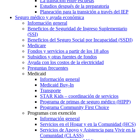
La transición entre escuelas
Estudios después de la preparatoria
Planeación para la transición a través del IEP
Seguro médico y ayuda económica
Información general
Beneficios de Seguridad de Ingreso Suplementario
(SSI)
Beneficios del Seguro Social por Incapacidad (SSDI)
Medicare
Fondos y servicios a partir de los 18 años
Subsidios y otras fuentes de fondos
Ayuda con los costos de la electricidad
Preguntas frecuentes
Medicaid
Información general
Medicaid Buy-In
Transporte
STAR Kids – coordinación de servicios
Programa de primas de seguro médico (HIPP)
Programa Community First Choice
Programas con exención
Información general
Servicios en el Hogar y en la Comunidad (HCS)
Servicios de Apoyo y Asistencia para Vivir en la
Comunidad (CLASS)