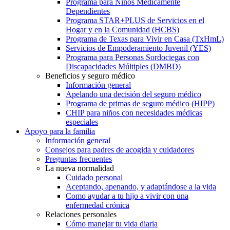
Programa para Niños Médicamente
Dependientes
Programa STAR+PLUS de Servicios en el
Hogar y en la Comunidad (HCBS)
Programa de Texas para Vivir en Casa (TxHmL)
Servicios de Empoderamiento Juvenil (YES)
Programa para Personas Sordociegas con
Discapacidades Múltiples (DMBD)
Beneficios y seguro médico
Información general
Apelando una decisión del seguro médico
Programa de primas de seguro médico (HIPP)
CHIP para niños con necesidades médicas
especiales
Apoyo para la familia
Información general
Consejos para padres de acogida y cuidadores
Preguntas frecuentes
La nueva normalidad
Cuidado personal
Aceptando, apenando, y adaptándose a la vida
Como ayudar a tu hijo a vivir con una
enfermedad crónica
Relaciones personales
Cómo manejar tu vida diaria