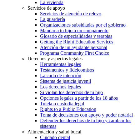
La vivienda
Servicios de apoyo
Servicios de atención de relevo
La guardería
Organizaciones subsidiadas por el gobierno
Mandar a tu hijo a un campamento
Glosario de especialidades y terapias
Getting the Right Education Services
Atención de un ayudante personal
Programa Community First Choice
Derechos y aspectos legales
Herramientas legales
Testamentos y fideicomisos
La carta de intención
Sistema de justicia juvenil
Los derechos legales
Si violan los derechos de tu hijo
Opciones legales a partir de los 18 años
Tutela o custodia legal
Rights to a Public Education
Toma de decisiones con apoyo y poder notarial
Defender los derechos de tu hijo y cambiar los
sistemas
Alimentación y salud bucal
Cuidado dental