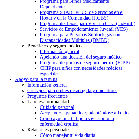
Programa para Niños Médicamente
Dependientes
Programa STAR+PLUS de Servicios en el
Hogar y en la Comunidad (HCBS)
Programa de Texas para Vivir en Casa (TxHmL)
Servicios de Empoderamiento Juvenil (YES)
Programa para Personas Sordociegas con
Discapacidades Múltiples (DMBD)
Beneficios y seguro médico
Información general
Apelando una decisión del seguro médico
Programa de primas de seguro médico (HIPP)
CHIP para niños con necesidades médicas
especiales
Apoyo para la familia
Información general
Consejos para padres de acogida y cuidadores
Preguntas frecuentes
La nueva normalidad
Cuidado personal
Aceptando, apenando, y adaptándose a la vida
Como ayudar a tu hijo a vivir con una
enfermedad crónica
Relaciones personales
Cómo manejar tu vida diaria