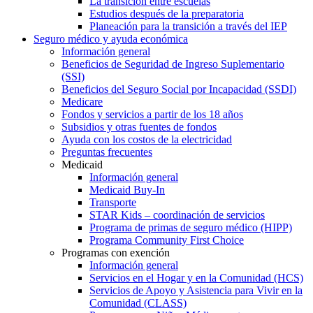
La transición entre escuelas
Estudios después de la preparatoria
Planeación para la transición a través del IEP
Seguro médico y ayuda económica
Información general
Beneficios de Seguridad de Ingreso Suplementario
(SSI)
Beneficios del Seguro Social por Incapacidad (SSDI)
Medicare
Fondos y servicios a partir de los 18 años
Subsidios y otras fuentes de fondos
Ayuda con los costos de la electricidad
Preguntas frecuentes
Medicaid
Información general
Medicaid Buy-In
Transporte
STAR Kids – coordinación de servicios
Programa de primas de seguro médico (HIPP)
Programa Community First Choice
Programas con exención
Información general
Servicios en el Hogar y en la Comunidad (HCS)
Servicios de Apoyo y Asistencia para Vivir en la
Comunidad (CLASS)