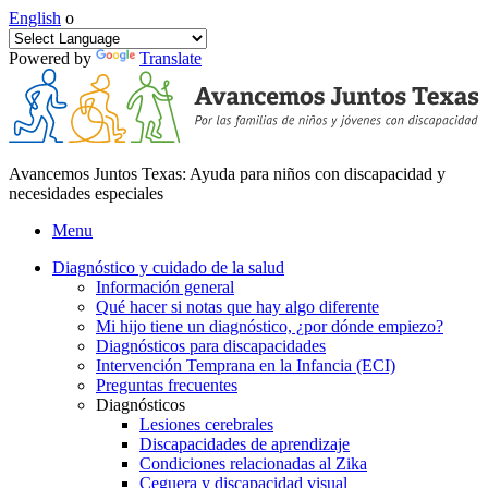
English
o
Powered by
Translate
Avancemos Juntos Texas: Ayuda para niños con discapacidad y
necesidades especiales
Menu
Diagnóstico y cuidado de la salud
Información general
Qué hacer si notas que hay algo diferente
Mi hijo tiene un diagnóstico, ¿por dónde empiezo?
Diagnósticos para discapacidades
Intervención Temprana en la Infancia (ECI)
Preguntas frecuentes
Diagnósticos
Lesiones cerebrales
Discapacidades de aprendizaje
Condiciones relacionadas al Zika
Ceguera y discapacidad visual