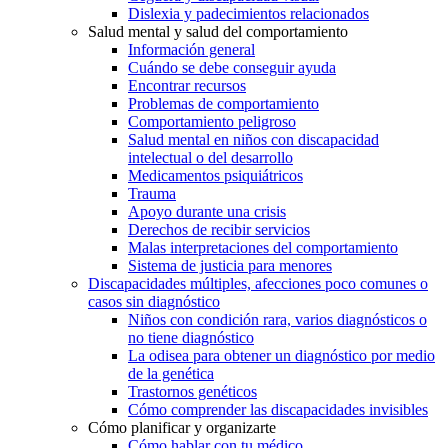
Dislexia y padecimientos relacionados
Salud mental y salud del comportamiento
Información general
Cuándo se debe conseguir ayuda
Encontrar recursos
Problemas de comportamiento
Comportamiento peligroso
Salud mental en niños con discapacidad
intelectual o del desarrollo
Medicamentos psiquiátricos
Trauma
Apoyo durante una crisis
Derechos de recibir servicios
Malas interpretaciones del comportamiento
Sistema de justicia para menores
Discapacidades múltiples, afecciones poco comunes o
casos sin diagnóstico
Niños con condición rara, varios diagnósticos o
no tiene diagnóstico
La odisea para obtener un diagnóstico por medio
de la genética
Trastornos genéticos
Cómo comprender las discapacidades invisibles
Cómo planificar y organizarte
Cómo hablar con tu médico