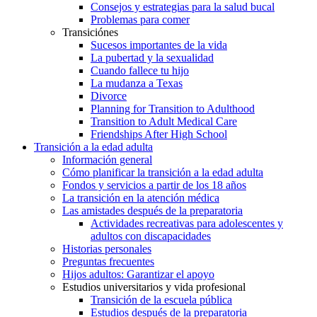
Consejos y estrategias para la salud bucal
Problemas para comer
Transiciónes
Sucesos importantes de la vida
La pubertad y la sexualidad
Cuando fallece tu hijo
La mudanza a Texas
Divorce
Planning for Transition to Adulthood
Transition to Adult Medical Care
Friendships After High School
Transición a la edad adulta
Información general
Cómo planificar la transición a la edad adulta
Fondos y servicios a partir de los 18 años
La transición en la atención médica
Las amistades después de la preparatoria
Actividades recreativas para adolescentes y
adultos con discapacidades
Historias personales
Preguntas frecuentes
Hijos adultos: Garantizar el apoyo
Estudios universitarios y vida profesional
Transición de la escuela pública
Estudios después de la preparatoria