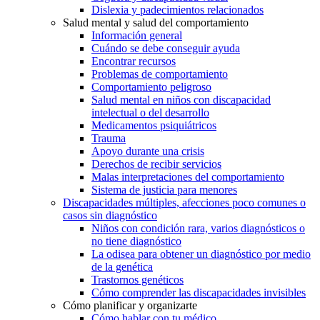
Dislexia y padecimientos relacionados
Salud mental y salud del comportamiento
Información general
Cuándo se debe conseguir ayuda
Encontrar recursos
Problemas de comportamiento
Comportamiento peligroso
Salud mental en niños con discapacidad
intelectual o del desarrollo
Medicamentos psiquiátricos
Trauma
Apoyo durante una crisis
Derechos de recibir servicios
Malas interpretaciones del comportamiento
Sistema de justicia para menores
Discapacidades múltiples, afecciones poco comunes o
casos sin diagnóstico
Niños con condición rara, varios diagnósticos o
no tiene diagnóstico
La odisea para obtener un diagnóstico por medio
de la genética
Trastornos genéticos
Cómo comprender las discapacidades invisibles
Cómo planificar y organizarte
Cómo hablar con tu médico