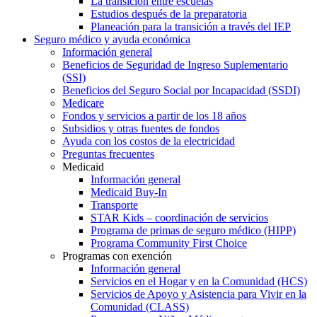
La transición entre escuelas
Estudios después de la preparatoria
Planeación para la transición a través del IEP
Seguro médico y ayuda económica
Información general
Beneficios de Seguridad de Ingreso Suplementario
(SSI)
Beneficios del Seguro Social por Incapacidad (SSDI)
Medicare
Fondos y servicios a partir de los 18 años
Subsidios y otras fuentes de fondos
Ayuda con los costos de la electricidad
Preguntas frecuentes
Medicaid
Información general
Medicaid Buy-In
Transporte
STAR Kids – coordinación de servicios
Programa de primas de seguro médico (HIPP)
Programa Community First Choice
Programas con exención
Información general
Servicios en el Hogar y en la Comunidad (HCS)
Servicios de Apoyo y Asistencia para Vivir en la
Comunidad (CLASS)