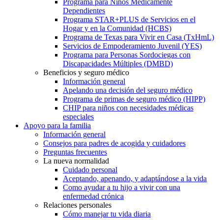
Programa para Niños Médicamente
Dependientes
Programa STAR+PLUS de Servicios en el
Hogar y en la Comunidad (HCBS)
Programa de Texas para Vivir en Casa (TxHmL)
Servicios de Empoderamiento Juvenil (YES)
Programa para Personas Sordociegas con
Discapacidades Múltiples (DMBD)
Beneficios y seguro médico
Información general
Apelando una decisión del seguro médico
Programa de primas de seguro médico (HIPP)
CHIP para niños con necesidades médicas
especiales
Apoyo para la familia
Información general
Consejos para padres de acogida y cuidadores
Preguntas frecuentes
La nueva normalidad
Cuidado personal
Aceptando, apenando, y adaptándose a la vida
Como ayudar a tu hijo a vivir con una
enfermedad crónica
Relaciones personales
Cómo manejar tu vida diaria