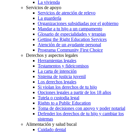
La vivienda
Servicios de apoyo
Servicios de atención de relevo
La guardería
Organizaciones subsidiadas por el gobierno
Mandar a tu hijo a un campamento
Glosario de especialidades y terapias
Getting the Right Education Services
Atención de un ayudante personal
Programa Community First Choice
Derechos y aspectos legales
Herramientas legales
Testamentos y fideicomisos
La carta de intención
Sistema de justicia juvenil
Los derechos legales
Si violan los derechos de tu hijo
Opciones legales a partir de los 18 años
Tutela o custodia legal
Rights to a Public Education
Toma de decisiones con apoyo y poder notarial
Defender los derechos de tu hijo y cambiar los
sistemas
Alimentación y salud bucal
Cuidado dental