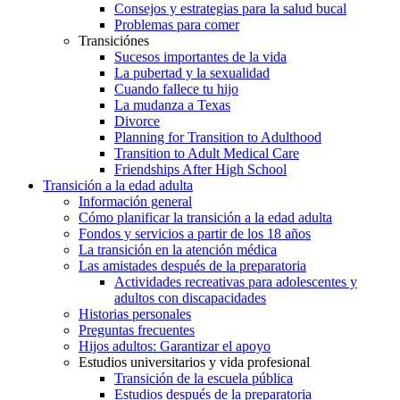
Consejos y estrategias para la salud bucal
Problemas para comer
Transiciónes
Sucesos importantes de la vida
La pubertad y la sexualidad
Cuando fallece tu hijo
La mudanza a Texas
Divorce
Planning for Transition to Adulthood
Transition to Adult Medical Care
Friendships After High School
Transición a la edad adulta
Información general
Cómo planificar la transición a la edad adulta
Fondos y servicios a partir de los 18 años
La transición en la atención médica
Las amistades después de la preparatoria
Actividades recreativas para adolescentes y
adultos con discapacidades
Historias personales
Preguntas frecuentes
Hijos adultos: Garantizar el apoyo
Estudios universitarios y vida profesional
Transición de la escuela pública
Estudios después de la preparatoria