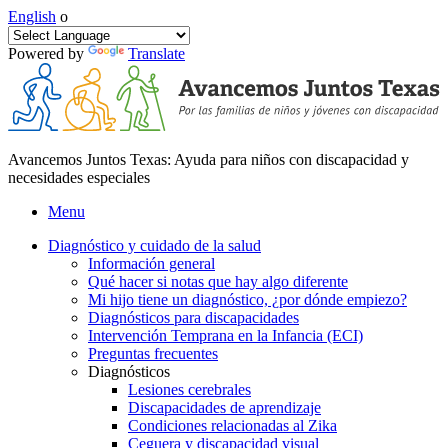
English
o
Powered by
Translate
Avancemos Juntos Texas: Ayuda para niños con discapacidad y
necesidades especiales
Menu
Diagnóstico y cuidado de la salud
Información general
Qué hacer si notas que hay algo diferente
Mi hijo tiene un diagnóstico, ¿por dónde empiezo?
Diagnósticos para discapacidades
Intervención Temprana en la Infancia (ECI)
Preguntas frecuentes
Diagnósticos
Lesiones cerebrales
Discapacidades de aprendizaje
Condiciones relacionadas al Zika
Ceguera y discapacidad visual