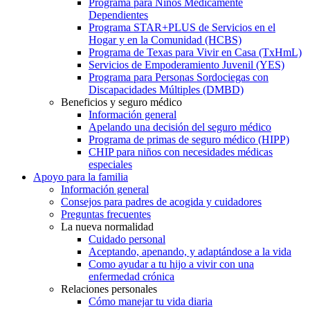
Programa para Niños Médicamente
Dependientes
Programa STAR+PLUS de Servicios en el
Hogar y en la Comunidad (HCBS)
Programa de Texas para Vivir en Casa (TxHmL)
Servicios de Empoderamiento Juvenil (YES)
Programa para Personas Sordociegas con
Discapacidades Múltiples (DMBD)
Beneficios y seguro médico
Información general
Apelando una decisión del seguro médico
Programa de primas de seguro médico (HIPP)
CHIP para niños con necesidades médicas
especiales
Apoyo para la familia
Información general
Consejos para padres de acogida y cuidadores
Preguntas frecuentes
La nueva normalidad
Cuidado personal
Aceptando, apenando, y adaptándose a la vida
Como ayudar a tu hijo a vivir con una
enfermedad crónica
Relaciones personales
Cómo manejar tu vida diaria