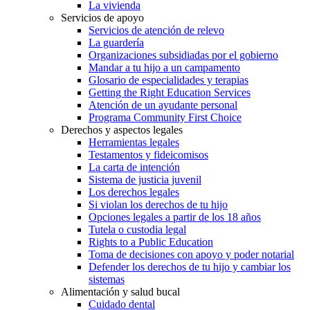
La vivienda
Servicios de apoyo
Servicios de atención de relevo
La guardería
Organizaciones subsidiadas por el gobierno
Mandar a tu hijo a un campamento
Glosario de especialidades y terapias
Getting the Right Education Services
Atención de un ayudante personal
Programa Community First Choice
Derechos y aspectos legales
Herramientas legales
Testamentos y fideicomisos
La carta de intención
Sistema de justicia juvenil
Los derechos legales
Si violan los derechos de tu hijo
Opciones legales a partir de los 18 años
Tutela o custodia legal
Rights to a Public Education
Toma de decisiones con apoyo y poder notarial
Defender los derechos de tu hijo y cambiar los
sistemas
Alimentación y salud bucal
Cuidado dental