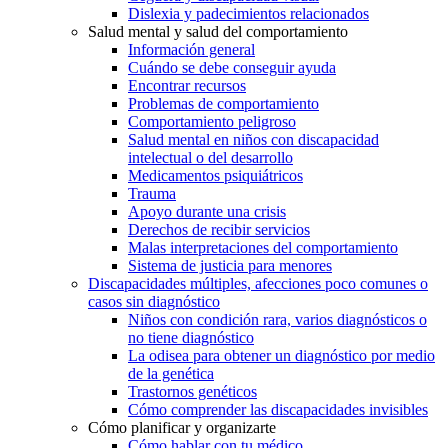
Dislexia y padecimientos relacionados
Salud mental y salud del comportamiento
Información general
Cuándo se debe conseguir ayuda
Encontrar recursos
Problemas de comportamiento
Comportamiento peligroso
Salud mental en niños con discapacidad
intelectual o del desarrollo
Medicamentos psiquiátricos
Trauma
Apoyo durante una crisis
Derechos de recibir servicios
Malas interpretaciones del comportamiento
Sistema de justicia para menores
Discapacidades múltiples, afecciones poco comunes o
casos sin diagnóstico
Niños con condición rara, varios diagnósticos o
no tiene diagnóstico
La odisea para obtener un diagnóstico por medio
de la genética
Trastornos genéticos
Cómo comprender las discapacidades invisibles
Cómo planificar y organizarte
Cómo hablar con tu médico