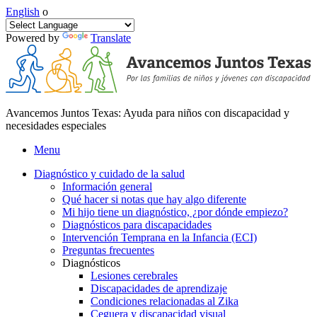
English
o
Powered by
Translate
Avancemos Juntos Texas: Ayuda para niños con discapacidad y
necesidades especiales
Menu
Diagnóstico y cuidado de la salud
Información general
Qué hacer si notas que hay algo diferente
Mi hijo tiene un diagnóstico, ¿por dónde empiezo?
Diagnósticos para discapacidades
Intervención Temprana en la Infancia (ECI)
Preguntas frecuentes
Diagnósticos
Lesiones cerebrales
Discapacidades de aprendizaje
Condiciones relacionadas al Zika
Ceguera y discapacidad visual