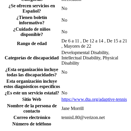
¿Se ofrecen servicios en
No
Español?
¿Tienen boletín
No
informativo?
¿Cuidado de niños
No
disponible?
De 6 a 11 , De 12 a 14 , De 15 a 21
Rango de edad
, Mayores de 22
Developmental Disability,
Categorías de discapacidad
Intellectual Disability, Physical
Disability
¿Esta organización incluye
No
todas las discapacidades?
Esta organización incluye
estos diagnósticos específicos
¿Es este un servicio estatal?
No
Sitio Web
https://www.dta.org/adaptive-tennis
Nombre de la persona de
Jane Morrill
contacto
Correo electrónico
tennisL80@verizon.net
Número de teléfono