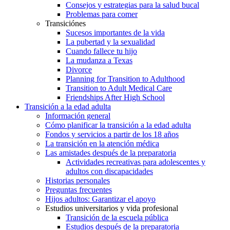
Consejos y estrategias para la salud bucal
Problemas para comer
Transiciónes
Sucesos importantes de la vida
La pubertad y la sexualidad
Cuando fallece tu hijo
La mudanza a Texas
Divorce
Planning for Transition to Adulthood
Transition to Adult Medical Care
Friendships After High School
Transición a la edad adulta
Información general
Cómo planificar la transición a la edad adulta
Fondos y servicios a partir de los 18 años
La transición en la atención médica
Las amistades después de la preparatoria
Actividades recreativas para adolescentes y
adultos con discapacidades
Historias personales
Preguntas frecuentes
Hijos adultos: Garantizar el apoyo
Estudios universitarios y vida profesional
Transición de la escuela pública
Estudios después de la preparatoria