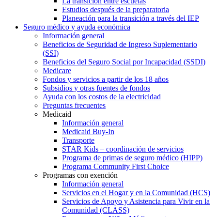
La transición entre escuelas
Estudios después de la preparatoria
Planeación para la transición a través del IEP
Seguro médico y ayuda económica
Información general
Beneficios de Seguridad de Ingreso Suplementario
(SSI)
Beneficios del Seguro Social por Incapacidad (SSDI)
Medicare
Fondos y servicios a partir de los 18 años
Subsidios y otras fuentes de fondos
Ayuda con los costos de la electricidad
Preguntas frecuentes
Medicaid
Información general
Medicaid Buy-In
Transporte
STAR Kids – coordinación de servicios
Programa de primas de seguro médico (HIPP)
Programa Community First Choice
Programas con exención
Información general
Servicios en el Hogar y en la Comunidad (HCS)
Servicios de Apoyo y Asistencia para Vivir en la
Comunidad (CLASS)