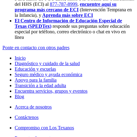
del HHS (ECI) al
877-787-8999
,
encuentre aquí su
programa más cercano de ECI
(Intervención Temprana en
la Infancia),
y
Aprenda más sobre ECI
El Centro de Información de Educación Especial de
Texas (SPEDTex)
responde sus preguntas sobre educación
especial por teléfono, correo electrónico o chat en vivo en
línea
Ponte en contacto con otros padres
Inicio
Diagnóstico y cuidado de la salud
Educación y escuelas
Seguro médico y ayuda económica
Apoyo para la familia
Transición a la edad adulta
Encuentra servicios, grupos y eventos
Blog
Acerca de nosotros
Contáctenos
Compromiso con Los Texanos