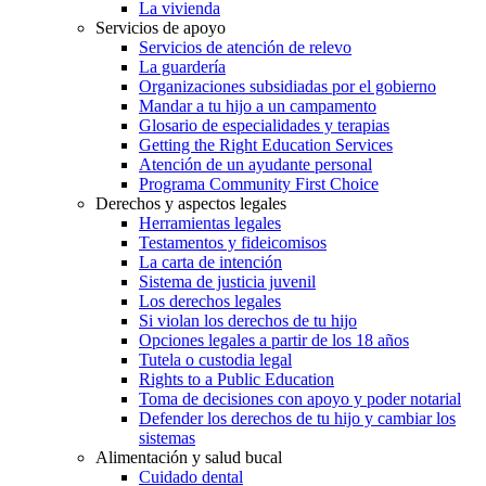
La vivienda
Servicios de apoyo
Servicios de atención de relevo
La guardería
Organizaciones subsidiadas por el gobierno
Mandar a tu hijo a un campamento
Glosario de especialidades y terapias
Getting the Right Education Services
Atención de un ayudante personal
Programa Community First Choice
Derechos y aspectos legales
Herramientas legales
Testamentos y fideicomisos
La carta de intención
Sistema de justicia juvenil
Los derechos legales
Si violan los derechos de tu hijo
Opciones legales a partir de los 18 años
Tutela o custodia legal
Rights to a Public Education
Toma de decisiones con apoyo y poder notarial
Defender los derechos de tu hijo y cambiar los
sistemas
Alimentación y salud bucal
Cuidado dental