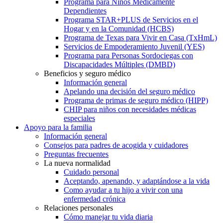
Programa para Niños Médicamente
Dependientes
Programa STAR+PLUS de Servicios en el
Hogar y en la Comunidad (HCBS)
Programa de Texas para Vivir en Casa (TxHmL)
Servicios de Empoderamiento Juvenil (YES)
Programa para Personas Sordociegas con
Discapacidades Múltiples (DMBD)
Beneficios y seguro médico
Información general
Apelando una decisión del seguro médico
Programa de primas de seguro médico (HIPP)
CHIP para niños con necesidades médicas
especiales
Apoyo para la familia
Información general
Consejos para padres de acogida y cuidadores
Preguntas frecuentes
La nueva normalidad
Cuidado personal
Aceptando, apenando, y adaptándose a la vida
Como ayudar a tu hijo a vivir con una
enfermedad crónica
Relaciones personales
Cómo manejar tu vida diaria