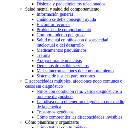
Dislexia y padecimientos relacionados
Salud mental y salud del comportamiento
Información general
Cuándo se debe conseguir ayuda
Encontrar recursos
Problemas de comportamiento
Comportamiento peligroso
Salud mental en niños con discapacidad
intelectual o del desarrollo
Medicamentos psiquiátricos
Trauma
Apoyo durante una crisis
Derechos de recibir servicios
Malas interpretaciones del comportamiento
Sistema de justicia para menores
Discapacidades múltiples, afecciones poco comunes o
casos sin diagnóstico
Niños con condición rara, varios diagnósticos o
no tiene diagnóstico
La odisea para obtener un diagnóstico por medio
de la genética
Trastornos genéticos
Cómo comprender las discapacidades invisibles
Cómo planificar y organizarte
Cómo hablar con tu médico