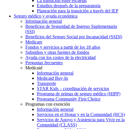
La transición entre escuelas
Estudios después de la preparatoria
Planeación para la transición a través del IEP
Seguro médico y ayuda económica
Información general
Beneficios de Seguridad de Ingreso Suplementario
(SSI)
Beneficios del Seguro Social por Incapacidad (SSDI)
Medicare
Fondos y servicios a partir de los 18 años
Subsidios y otras fuentes de fondos
Ayuda con los costos de la electricidad
Preguntas frecuentes
Medicaid
Información general
Medicaid Buy-In
Transporte
STAR Kids – coordinación de servicios
Programa de primas de seguro médico (HIPP)
Programa Community First Choice
Programas con exención
Información general
Servicios en el Hogar y en la Comunidad (HCS)
Servicios de Apoyo y Asistencia para Vivir en la
Comunidad (CLASS)