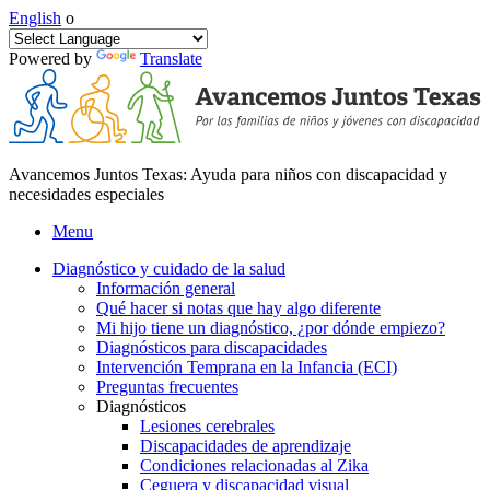
English
o
Powered by
Translate
Avancemos Juntos Texas: Ayuda para niños con discapacidad y
necesidades especiales
Menu
Diagnóstico y cuidado de la salud
Información general
Qué hacer si notas que hay algo diferente
Mi hijo tiene un diagnóstico, ¿por dónde empiezo?
Diagnósticos para discapacidades
Intervención Temprana en la Infancia (ECI)
Preguntas frecuentes
Diagnósticos
Lesiones cerebrales
Discapacidades de aprendizaje
Condiciones relacionadas al Zika
Ceguera y discapacidad visual