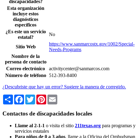
discapacidades?
Esta organización
incluye estos
diagnósticos
específicos
¿Es este un servicio
No
estatal?
https://www.sanmarcostx.gov/1002/Special-
Sitio Web
Needs-Programs
Nombre de la
persona de contacto
Correo electrónico
activitycenter@sanmarcos.com
Número de teléfono
512-393-8400
¿Descubriste que hay un error? Sugiere la manera de corregirlo.
Share
Facebook
Twitter
Pinterest
Email
Contactos de discapacidades locales
Llame al 2-1-1
o visita el sitio
211texas.org
para programas y
servicios estatales
Para niños de 0 a 3 años
, llame a la Oficina del Ombudsman