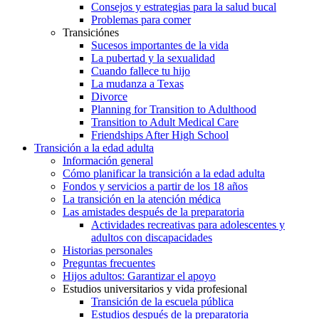
Consejos y estrategias para la salud bucal
Problemas para comer
Transiciónes
Sucesos importantes de la vida
La pubertad y la sexualidad
Cuando fallece tu hijo
La mudanza a Texas
Divorce
Planning for Transition to Adulthood
Transition to Adult Medical Care
Friendships After High School
Transición a la edad adulta
Información general
Cómo planificar la transición a la edad adulta
Fondos y servicios a partir de los 18 años
La transición en la atención médica
Las amistades después de la preparatoria
Actividades recreativas para adolescentes y
adultos con discapacidades
Historias personales
Preguntas frecuentes
Hijos adultos: Garantizar el apoyo
Estudios universitarios y vida profesional
Transición de la escuela pública
Estudios después de la preparatoria