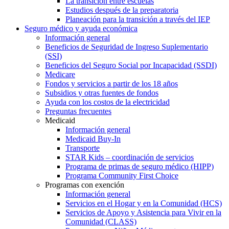
La transición entre escuelas
Estudios después de la preparatoria
Planeación para la transición a través del IEP
Seguro médico y ayuda económica
Información general
Beneficios de Seguridad de Ingreso Suplementario
(SSI)
Beneficios del Seguro Social por Incapacidad (SSDI)
Medicare
Fondos y servicios a partir de los 18 años
Subsidios y otras fuentes de fondos
Ayuda con los costos de la electricidad
Preguntas frecuentes
Medicaid
Información general
Medicaid Buy-In
Transporte
STAR Kids – coordinación de servicios
Programa de primas de seguro médico (HIPP)
Programa Community First Choice
Programas con exención
Información general
Servicios en el Hogar y en la Comunidad (HCS)
Servicios de Apoyo y Asistencia para Vivir en la
Comunidad (CLASS)