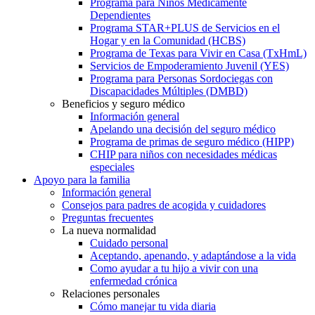
Programa para Niños Médicamente
Dependientes
Programa STAR+PLUS de Servicios en el
Hogar y en la Comunidad (HCBS)
Programa de Texas para Vivir en Casa (TxHmL)
Servicios de Empoderamiento Juvenil (YES)
Programa para Personas Sordociegas con
Discapacidades Múltiples (DMBD)
Beneficios y seguro médico
Información general
Apelando una decisión del seguro médico
Programa de primas de seguro médico (HIPP)
CHIP para niños con necesidades médicas
especiales
Apoyo para la familia
Información general
Consejos para padres de acogida y cuidadores
Preguntas frecuentes
La nueva normalidad
Cuidado personal
Aceptando, apenando, y adaptándose a la vida
Como ayudar a tu hijo a vivir con una
enfermedad crónica
Relaciones personales
Cómo manejar tu vida diaria