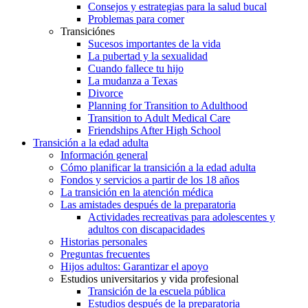
Consejos y estrategias para la salud bucal
Problemas para comer
Transiciónes
Sucesos importantes de la vida
La pubertad y la sexualidad
Cuando fallece tu hijo
La mudanza a Texas
Divorce
Planning for Transition to Adulthood
Transition to Adult Medical Care
Friendships After High School
Transición a la edad adulta
Información general
Cómo planificar la transición a la edad adulta
Fondos y servicios a partir de los 18 años
La transición en la atención médica
Las amistades después de la preparatoria
Actividades recreativas para adolescentes y
adultos con discapacidades
Historias personales
Preguntas frecuentes
Hijos adultos: Garantizar el apoyo
Estudios universitarios y vida profesional
Transición de la escuela pública
Estudios después de la preparatoria