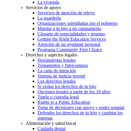
La vivienda
Servicios de apoyo
Servicios de atención de relevo
La guardería
Organizaciones subsidiadas por el gobierno
Mandar a tu hijo a un campamento
Glosario de especialidades y terapias
Getting the Right Education Services
Atención de un ayudante personal
Programa Community First Choice
Derechos y aspectos legales
Herramientas legales
Testamentos y fideicomisos
La carta de intención
Sistema de justicia juvenil
Los derechos legales
Si violan los derechos de tu hijo
Opciones legales a partir de los 18 años
Tutela o custodia legal
Rights to a Public Education
Toma de decisiones con apoyo y poder notarial
Defender los derechos de tu hijo y cambiar los
sistemas
Alimentación y salud bucal
Cuidado dental