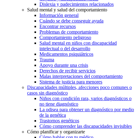
Dislexia y padecimientos relacionados
Salud mental y salud del comportamiento
Información general
Cuándo se debe conseguir ayuda
Encontrar recursos
Problemas de comportamiento
Comportamiento peligroso
Salud mental en niños con discapacidad
intelectual o del desarrollo
Medicamentos psiquiátricos
Trauma
Apoyo durante una crisis
Derechos de recibir servicios
Malas interpretaciones del comportamiento
Sistema de justicia para menores
Discapacidades múltiples, afecciones poco comunes o
casos sin diagnóstico
Niños con condición rara, varios diagnósticos o
no tiene diagnóstico
La odisea para obtener un diagnóstico por medio
de la genética
Trastornos genéticos
Cómo comprender las discapacidades invisibles
Cómo planificar y organizarte
Cómo hablar con tu médico