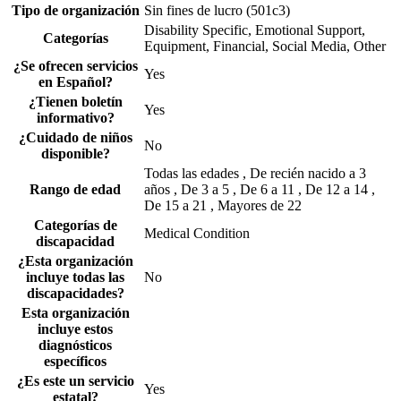
Tipo de organización
Sin fines de lucro (501c3)
Disability Specific, Emotional Support,
Categorías
Equipment, Financial, Social Media, Other
¿Se ofrecen servicios
Yes
en Español?
¿Tienen boletín
Yes
informativo?
¿Cuidado de niños
No
disponible?
Todas las edades , De recién nacido a 3
Rango de edad
años , De 3 a 5 , De 6 a 11 , De 12 a 14 ,
De 15 a 21 , Mayores de 22
Categorías de
Medical Condition
discapacidad
¿Esta organización
incluye todas las
No
discapacidades?
Esta organización
incluye estos
diagnósticos
específicos
¿Es este un servicio
Yes
estatal?