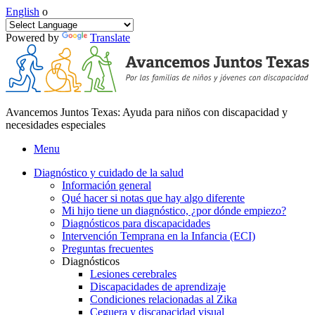
English
o
Powered by
Translate
Avancemos Juntos Texas: Ayuda para niños con discapacidad y
necesidades especiales
Menu
Diagnóstico y cuidado de la salud
Información general
Qué hacer si notas que hay algo diferente
Mi hijo tiene un diagnóstico, ¿por dónde empiezo?
Diagnósticos para discapacidades
Intervención Temprana en la Infancia (ECI)
Preguntas frecuentes
Diagnósticos
Lesiones cerebrales
Discapacidades de aprendizaje
Condiciones relacionadas al Zika
Ceguera y discapacidad visual