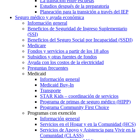
La transición entre escuelas
Estudios después de la preparatoria
Planeación para la transición a través del IEP
Seguro médico y ayuda económica
Información general
Beneficios de Seguridad de Ingreso Suplementario
(SSI)
Beneficios del Seguro Social por Incapacidad (SSDI)
Medicare
Fondos y servicios a partir de los 18 años
Subsidios y otras fuentes de fondos
Ayuda con los costos de la electricidad
Preguntas frecuentes
Medicaid
Información general
Medicaid Buy-In
Transporte
STAR Kids – coordinación de servicios
Programa de primas de seguro médico (HIPP)
Programa Community First Choice
Programas con exención
Información general
Servicios en el Hogar y en la Comunidad (HCS)
Servicios de Apoyo y Asistencia para Vivir en la
Comunidad (CLASS)