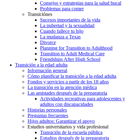
Consejos y estrategias para la salud bucal
Problemas para comer
Transiciónes
Sucesos importantes de la vida
La pubertad y la sexualidad
Cuando fallece tu hijo
La mudanza a Texas
Divorce
Planning for Transition to Adulthood
Transition to Adult Medical Care
Friendships After High School
Transición a la edad adulta
Información general
Cómo planificar la transición a la edad adulta
Fondos y servicios a partir de los 18 años
La transición en la atención médica
Las amistades después de la preparatoria
Actividades recreativas para adolescentes y
adultos con discapacidades
Historias personales
Preguntas frecuentes
Hijos adultos: Garantizar el apoyo
Estudios universitarios y vida profesional
Transición de la escuela pública
Estudios después de la preparatoria