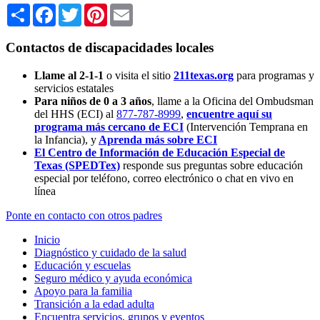
Share
Facebook
Twitter
Pinterest
Email
Contactos de discapacidades locales
Llame al 2-1-1
o visita el sitio
211texas.org
para programas y
servicios estatales
Para niños de 0 a 3 años
, llame a la Oficina del Ombudsman
del HHS (ECI) al
877-787-8999
,
encuentre aquí su
programa más cercano de ECI
(Intervención Temprana en
la Infancia),
y
Aprenda más sobre ECI
El Centro de Información de Educación Especial de
Texas (SPEDTex)
responde sus preguntas sobre educación
especial por teléfono, correo electrónico o chat en vivo en
línea
Ponte en contacto con otros padres
Inicio
Diagnóstico y cuidado de la salud
Educación y escuelas
Seguro médico y ayuda económica
Apoyo para la familia
Transición a la edad adulta
Encuentra servicios, grupos y eventos