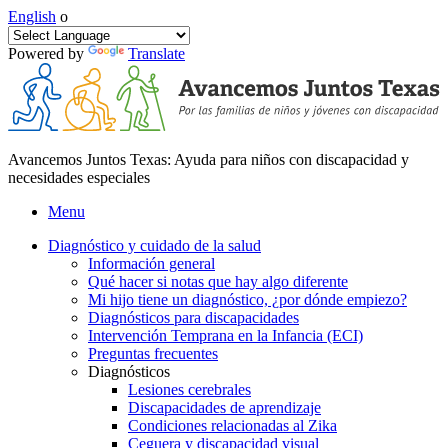
English
o
Powered by
Translate
Avancemos Juntos Texas: Ayuda para niños con discapacidad y
necesidades especiales
Menu
Diagnóstico y cuidado de la salud
Información general
Qué hacer si notas que hay algo diferente
Mi hijo tiene un diagnóstico, ¿por dónde empiezo?
Diagnósticos para discapacidades
Intervención Temprana en la Infancia (ECI)
Preguntas frecuentes
Diagnósticos
Lesiones cerebrales
Discapacidades de aprendizaje
Condiciones relacionadas al Zika
Ceguera y discapacidad visual