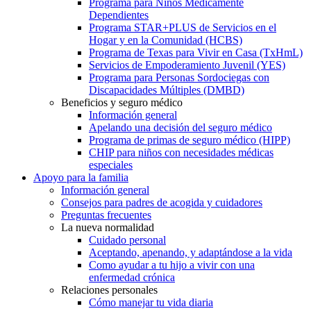
Programa para Niños Médicamente
Dependientes
Programa STAR+PLUS de Servicios en el
Hogar y en la Comunidad (HCBS)
Programa de Texas para Vivir en Casa (TxHmL)
Servicios de Empoderamiento Juvenil (YES)
Programa para Personas Sordociegas con
Discapacidades Múltiples (DMBD)
Beneficios y seguro médico
Información general
Apelando una decisión del seguro médico
Programa de primas de seguro médico (HIPP)
CHIP para niños con necesidades médicas
especiales
Apoyo para la familia
Información general
Consejos para padres de acogida y cuidadores
Preguntas frecuentes
La nueva normalidad
Cuidado personal
Aceptando, apenando, y adaptándose a la vida
Como ayudar a tu hijo a vivir con una
enfermedad crónica
Relaciones personales
Cómo manejar tu vida diaria