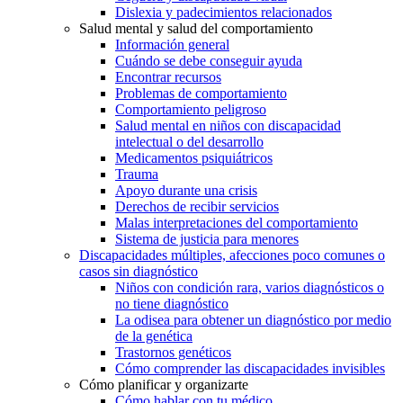
Dislexia y padecimientos relacionados
Salud mental y salud del comportamiento
Información general
Cuándo se debe conseguir ayuda
Encontrar recursos
Problemas de comportamiento
Comportamiento peligroso
Salud mental en niños con discapacidad
intelectual o del desarrollo
Medicamentos psiquiátricos
Trauma
Apoyo durante una crisis
Derechos de recibir servicios
Malas interpretaciones del comportamiento
Sistema de justicia para menores
Discapacidades múltiples, afecciones poco comunes o
casos sin diagnóstico
Niños con condición rara, varios diagnósticos o
no tiene diagnóstico
La odisea para obtener un diagnóstico por medio
de la genética
Trastornos genéticos
Cómo comprender las discapacidades invisibles
Cómo planificar y organizarte
Cómo hablar con tu médico