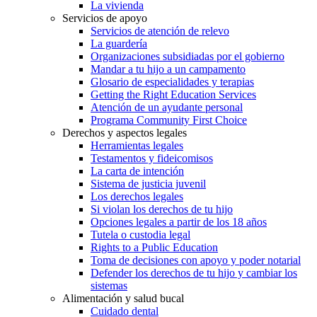
La vivienda
Servicios de apoyo
Servicios de atención de relevo
La guardería
Organizaciones subsidiadas por el gobierno
Mandar a tu hijo a un campamento
Glosario de especialidades y terapias
Getting the Right Education Services
Atención de un ayudante personal
Programa Community First Choice
Derechos y aspectos legales
Herramientas legales
Testamentos y fideicomisos
La carta de intención
Sistema de justicia juvenil
Los derechos legales
Si violan los derechos de tu hijo
Opciones legales a partir de los 18 años
Tutela o custodia legal
Rights to a Public Education
Toma de decisiones con apoyo y poder notarial
Defender los derechos de tu hijo y cambiar los
sistemas
Alimentación y salud bucal
Cuidado dental