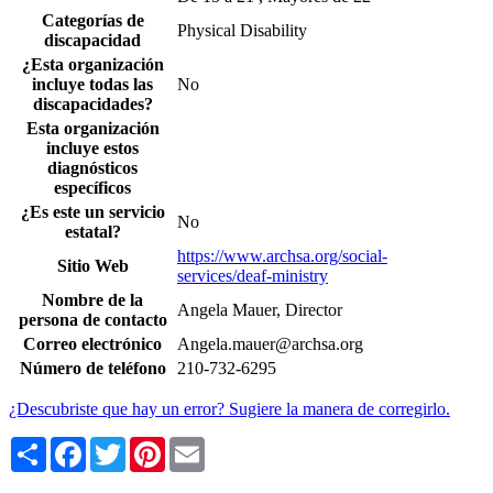
Categorías de
Physical Disability
discapacidad
¿Esta organización
incluye todas las
No
discapacidades?
Esta organización
incluye estos
diagnósticos
específicos
¿Es este un servicio
No
estatal?
https://www.archsa.org/social-
Sitio Web
services/deaf-ministry
Nombre de la
Angela Mauer, Director
persona de contacto
Correo electrónico
Angela.mauer@archsa.org
Número de teléfono
210-732-6295
¿Descubriste que hay un error? Sugiere la manera de corregirlo.
Share
Facebook
Twitter
Pinterest
Email