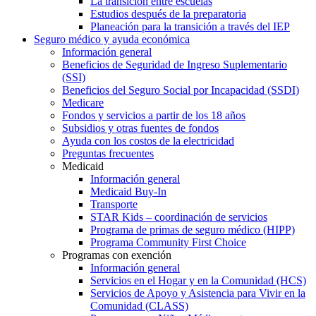
La transición entre escuelas
Estudios después de la preparatoria
Planeación para la transición a través del IEP
Seguro médico y ayuda económica
Información general
Beneficios de Seguridad de Ingreso Suplementario
(SSI)
Beneficios del Seguro Social por Incapacidad (SSDI)
Medicare
Fondos y servicios a partir de los 18 años
Subsidios y otras fuentes de fondos
Ayuda con los costos de la electricidad
Preguntas frecuentes
Medicaid
Información general
Medicaid Buy-In
Transporte
STAR Kids – coordinación de servicios
Programa de primas de seguro médico (HIPP)
Programa Community First Choice
Programas con exención
Información general
Servicios en el Hogar y en la Comunidad (HCS)
Servicios de Apoyo y Asistencia para Vivir en la
Comunidad (CLASS)