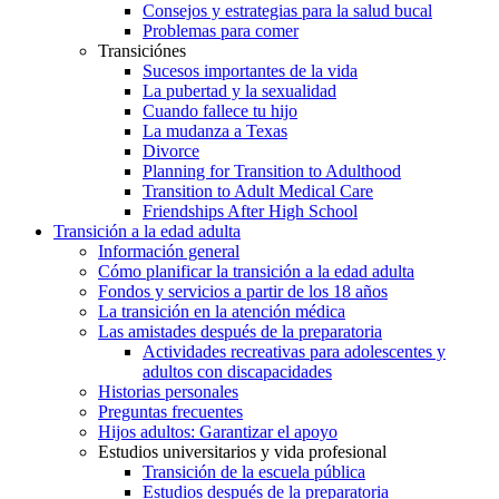
Consejos y estrategias para la salud bucal
Problemas para comer
Transiciónes
Sucesos importantes de la vida
La pubertad y la sexualidad
Cuando fallece tu hijo
La mudanza a Texas
Divorce
Planning for Transition to Adulthood
Transition to Adult Medical Care
Friendships After High School
Transición a la edad adulta
Información general
Cómo planificar la transición a la edad adulta
Fondos y servicios a partir de los 18 años
La transición en la atención médica
Las amistades después de la preparatoria
Actividades recreativas para adolescentes y
adultos con discapacidades
Historias personales
Preguntas frecuentes
Hijos adultos: Garantizar el apoyo
Estudios universitarios y vida profesional
Transición de la escuela pública
Estudios después de la preparatoria