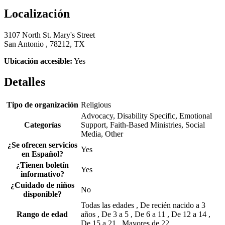
Localización
3107 North St. Mary's Street
San Antonio , 78212, TX
Ubicación accesible:
Yes
Detalles
Tipo de organización
Religious
Advocacy, Disability Specific, Emotional
Categorías
Support, Faith-Based Ministries, Social
Media, Other
¿Se ofrecen servicios
Yes
en Español?
¿Tienen boletín
Yes
informativo?
¿Cuidado de niños
No
disponible?
Todas las edades , De recién nacido a 3
Rango de edad
años , De 3 a 5 , De 6 a 11 , De 12 a 14 ,
De 15 a 21 , Mayores de 22