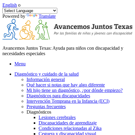
English
o
Powered by
Translate
Avancemos Juntos Texas: Ayuda para niños con discapacidad y
necesidades especiales
Menu
Diagnóstico y cuidado de la salud
Información general
Qué hacer si notas que hay algo diferente
Mi hijo tiene un diagnóstico, ¿por dónde empiezo?
Diagnósticos para discapacidades
Intervención Temprana en la Infancia (ECI)
Preguntas frecuentes
Diagnósticos
Lesiones cerebrales
Discapacidades de aprendizaje
Condiciones relacionadas al Zika
Ceguera y discapacidad visual