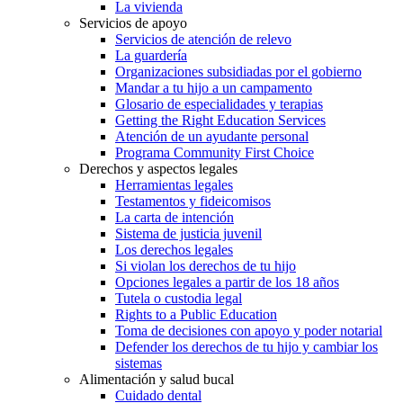
La vivienda
Servicios de apoyo
Servicios de atención de relevo
La guardería
Organizaciones subsidiadas por el gobierno
Mandar a tu hijo a un campamento
Glosario de especialidades y terapias
Getting the Right Education Services
Atención de un ayudante personal
Programa Community First Choice
Derechos y aspectos legales
Herramientas legales
Testamentos y fideicomisos
La carta de intención
Sistema de justicia juvenil
Los derechos legales
Si violan los derechos de tu hijo
Opciones legales a partir de los 18 años
Tutela o custodia legal
Rights to a Public Education
Toma de decisiones con apoyo y poder notarial
Defender los derechos de tu hijo y cambiar los
sistemas
Alimentación y salud bucal
Cuidado dental