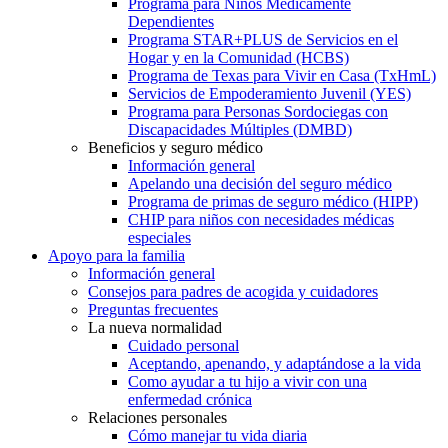
Programa para Niños Médicamente
Dependientes
Programa STAR+PLUS de Servicios en el
Hogar y en la Comunidad (HCBS)
Programa de Texas para Vivir en Casa (TxHmL)
Servicios de Empoderamiento Juvenil (YES)
Programa para Personas Sordociegas con
Discapacidades Múltiples (DMBD)
Beneficios y seguro médico
Información general
Apelando una decisión del seguro médico
Programa de primas de seguro médico (HIPP)
CHIP para niños con necesidades médicas
especiales
Apoyo para la familia
Información general
Consejos para padres de acogida y cuidadores
Preguntas frecuentes
La nueva normalidad
Cuidado personal
Aceptando, apenando, y adaptándose a la vida
Como ayudar a tu hijo a vivir con una
enfermedad crónica
Relaciones personales
Cómo manejar tu vida diaria