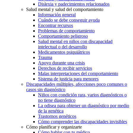
Dislexia y padecimientos relacionados
Salud mental y salud del comportamiento
Información general
Cuándo se debe conseguir ayuda
Encontrar recursos
Problemas de comportamiento
Comportamiento peligroso
Salud mental en niños con discapacidad
intelectual o del desarrollo
Medicamentos psiquiátricos
Trauma
Apoyo durante una crisis
Derechos de recibir servicios
Malas interpretaciones del comportamiento
Sistema de justicia para menores
Discapacidades múltiples, afecciones poco comunes o
casos sin diagnóstico
Niños con condición rara, varios diagnósticos o
no tiene diagnóstico
La odisea para obtener un diagnóstico por medio
de la genética
Trastornos genéticos
Cómo comprender las discapacidades invisibles
Cómo planificar y organizarte
Cómo hablar con tu médico