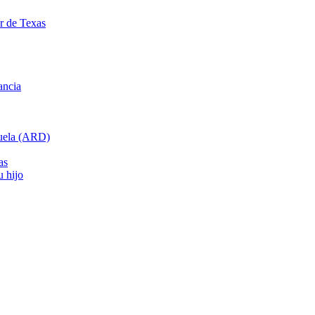
ar de Texas
ancia
cuela (ARD)
as
u hijo