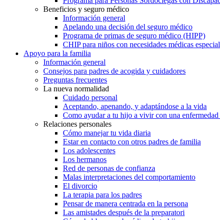
Programa para Personas Sordociegas con Discap
Beneficios y seguro médico
Información general
Apelando una decisión del seguro médico
Programa de primas de seguro médico (HIPP)
CHIP para niños con necesidades médicas especial
Apoyo para la familia
Información general
Consejos para padres de acogida y cuidadores
Preguntas frecuentes
La nueva normalidad
Cuidado personal
Aceptando, apenando, y adaptándose a la vida
Como ayudar a tu hijo a vivir con una enfermedad
Relaciones personales
Cómo manejar tu vida diaria
Estar en contacto con otros padres de familia
Los adolescentes
Los hermanos
Red de personas de confianza
Malas interpretaciones del comportamiento
El divorcio
La terapia para los padres
Pensar de manera centrada en la persona
Las amistades después de la preparatori