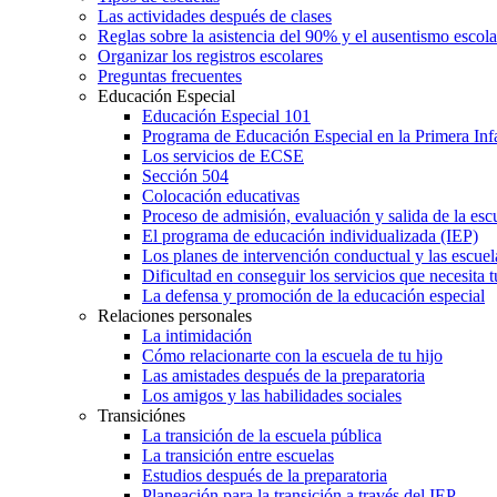
Las actividades después de clases
Reglas sobre la asistencia del 90% y el ausentismo escol
Organizar los registros escolares
Preguntas frecuentes
Educación Especial
Educación Especial 101
Programa de Educación Especial en la Primera Inf
Los servicios de ECSE
Sección 504
Colocación educativas
Proceso de admisión, evaluación y salida de la es
El programa de educación individualizada (IEP)
Los planes de intervención conductual y las escuel
Dificultad en conseguir los servicios que necesita t
La defensa y promoción de la educación especial
Relaciones personales
La intimidación
Cómo relacionarte con la escuela de tu hijo
Las amistades después de la preparatoria
Los amigos y las habilidades sociales
Transiciónes
La transición de la escuela pública
La transición entre escuelas
Estudios después de la preparatoria
Planeación para la transición a través del IEP