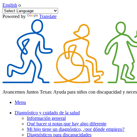
English
o
Powered by
Translate
Avancemos Juntos Texas: Ayuda para niños con discapacidad y neces
Menu
Diagnóstico y cuidado de la salud
Información general
Qué hacer si notas que hay algo diferente
Mi hijo tiene un diagnóstico, ¿por dónde empiezo?
Diagnósticos para discapacidades