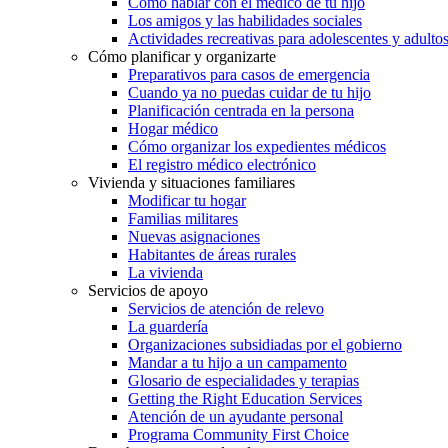
Cómo hablar con el médico de tu hijo
Los amigos y las habilidades sociales
Actividades recreativas para adolescentes y adulto
Cómo planificar y organizarte
Preparativos para casos de emergencia
Cuando ya no puedas cuidar de tu hijo
Planificación centrada en la persona
Hogar médico
Cómo organizar los expedientes médicos
El registro médico electrónico
Vivienda y situaciones familiares
Modificar tu hogar
Familias militares
Nuevas asignaciones
Habitantes de áreas rurales
La vivienda
Servicios de apoyo
Servicios de atención de relevo
La guardería
Organizaciones subsidiadas por el gobierno
Mandar a tu hijo a un campamento
Glosario de especialidades y terapias
Getting the Right Education Services
Atención de un ayudante personal
Programa Community First Choice