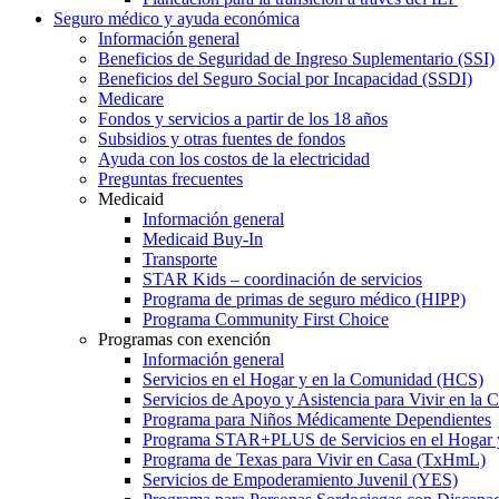
Seguro médico y ayuda económica
Información general
Beneficios de Seguridad de Ingreso Suplementario (SSI)
Beneficios del Seguro Social por Incapacidad (SSDI)
Medicare
Fondos y servicios a partir de los 18 años
Subsidios y otras fuentes de fondos
Ayuda con los costos de la electricidad
Preguntas frecuentes
Medicaid
Información general
Medicaid Buy-In
Transporte
STAR Kids – coordinación de servicios
Programa de primas de seguro médico (HIPP)
Programa Community First Choice
Programas con exención
Información general
Servicios en el Hogar y en la Comunidad (HCS)
Servicios de Apoyo y Asistencia para Vivir en l
Programa para Niños Médicamente Dependientes
Programa STAR+PLUS de Servicios en el Hogar
Programa de Texas para Vivir en Casa (TxHmL)
Servicios de Empoderamiento Juvenil (YES)