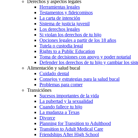
Derechos y aspectos legales
Herramientas legales
Testamentos y fideicomisos
La carta de intención
Sistema de justicia juvenil
Los derechos legales
Si violan los derechos de tu hijo
Opciones legales a partir de los 18 años
Tutela o custodia legal
Rights to a Public Education
Toma de decisiones con apoyo y poder notarial
Defender los derechos de tu hijo y cambiar los sis
Alimentación y salud bucal
Cuidado dental
Consejos y estrategias para la salud bucal
Problemas para comer
Transiciónes
Sucesos importantes de la vida
La pubertad y la sexualidad
Cuando fallece tu hijo
La mudanza a Texas
Divorce
Planning for Transition to Adulthood
Transition to Adult Medical Care
Friendships After High School