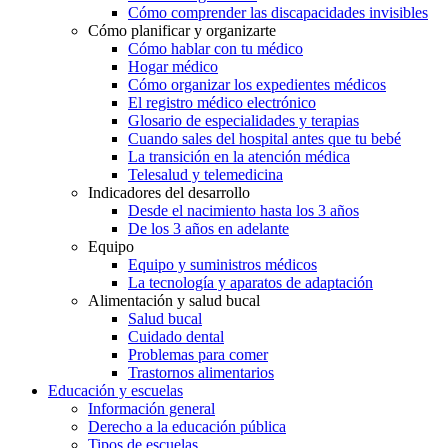
Cómo comprender las discapacidades invisibles
Cómo planificar y organizarte
Cómo hablar con tu médico
Hogar médico
Cómo organizar los expedientes médicos
El registro médico electrónico
Glosario de especialidades y terapias
Cuando sales del hospital antes que tu bebé
La transición en la atención médica
Telesalud y telemedicina
Indicadores del desarrollo
Desde el nacimiento hasta los 3 años
De los 3 años en adelante
Equipo
Equipo y suministros médicos
La tecnología y aparatos de adaptación
Alimentación y salud bucal
Salud bucal
Cuidado dental
Problemas para comer
Trastornos alimentarios
Educación y escuelas
Información general
Derecho a la educación pública
Tipos de escuelas