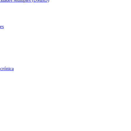
acidades Múltiples (DMBD)
es
 crónica