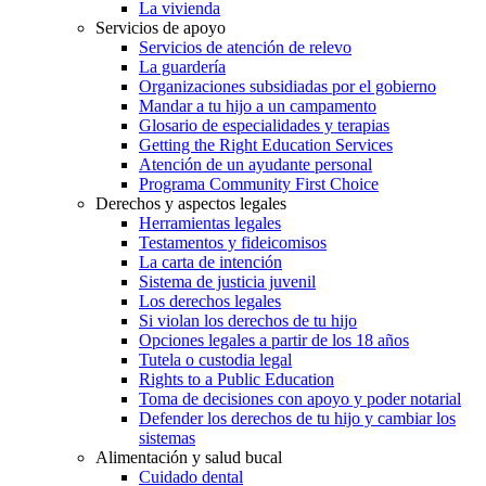
La vivienda
Servicios de apoyo
Servicios de atención de relevo
La guardería
Organizaciones subsidiadas por el gobierno
Mandar a tu hijo a un campamento
Glosario de especialidades y terapias
Getting the Right Education Services
Atención de un ayudante personal
Programa Community First Choice
Derechos y aspectos legales
Herramientas legales
Testamentos y fideicomisos
La carta de intención
Sistema de justicia juvenil
Los derechos legales
Si violan los derechos de tu hijo
Opciones legales a partir de los 18 años
Tutela o custodia legal
Rights to a Public Education
Toma de decisiones con apoyo y poder notarial
Defender los derechos de tu hijo y cambiar los
sistemas
Alimentación y salud bucal
Cuidado dental