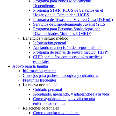
Programa para Niños Médicamente
Dependientes
Programa STAR+PLUS de Servicios en el
Hogar y en la Comunidad (HCBS)
Programa de Texas para Vivir en Casa (TxHmL)
Servicios de Empoderamiento Juvenil (YES)
Programa para Personas Sordociegas con
Discapacidades Múltiples (DMBD)
Beneficios y seguro médico
Información general
Apelando una decisión del seguro médico
Programa de primas de seguro médico (HIPP)
CHIP para niños con necesidades médicas
especiales
Apoyo para la familia
Información general
Consejos para padres de acogida y cuidadores
Preguntas frecuentes
La nueva normalidad
Cuidado personal
Aceptando, apenando, y adaptándose a la vida
Como ayudar a tu hijo a vivir con una
enfermedad crónica
Relaciones personales
Cómo manejar tu vida diaria