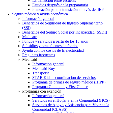
La transición entre escuelas
Estudios después de la preparatoria
Planeación para la transición a través del IEP
Seguro médico y ayuda económica
Información general
Beneficios de Seguridad de Ingreso Suplementario
(SSI)
Beneficios del Seguro Social por Incapacidad (SSDI)
Medicare
Fondos y servicios a partir de los 18 años
Subsidios y otras fuentes de fondos
Ayuda con los costos de la electricidad
Preguntas frecuentes
Medicaid
Información general
Medicaid Buy-In
Transporte
STAR Kids – coordinación de servicios
Programa de primas de seguro médico (HIPP)
Programa Community First Choice
Programas con exención
Información general
Servicios en el Hogar y en la Comunidad (HCS)
Servicios de Apoyo y Asistencia para Vivir en la
Comunidad (CLASS)