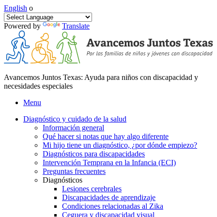
English
o
Powered by
Translate
Avancemos Juntos Texas: Ayuda para niños con discapacidad y
necesidades especiales
Menu
Diagnóstico y cuidado de la salud
Información general
Qué hacer si notas que hay algo diferente
Mi hijo tiene un diagnóstico, ¿por dónde empiezo?
Diagnósticos para discapacidades
Intervención Temprana en la Infancia (ECI)
Preguntas frecuentes
Diagnósticos
Lesiones cerebrales
Discapacidades de aprendizaje
Condiciones relacionadas al Zika
Ceguera y discapacidad visual