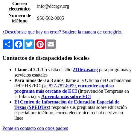
Correo
info@dccrgv.org
electrónico
Número de
956-502-0005
teléfono
¿Descubriste que hay un error? Sugiere la manera de corregirlo.
Share
Facebook
Twitter
Pinterest
Email
Contactos de discapacidades locales
Llame al 2-1-1
o visita el sitio
211texas.org
para programas y
servicios estatales
Para niños de 0 a 3 años
, llame a la Oficina del Ombudsman
del HHS (ECI) al
877-787-8999
,
encuentre aquí su
programa más cercano de ECI
(Intervención Temprana en
la Infancia),
y
Aprenda más sobre ECI
El Centro de Información de Educación Especial de
Texas (SPEDTex)
responde sus preguntas sobre educación
especial por teléfono, correo electrónico o chat en vivo en
línea
Ponte en contacto con otros padres