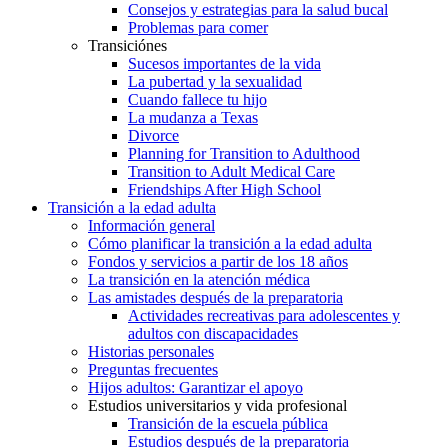
Consejos y estrategias para la salud bucal
Problemas para comer
Transiciónes
Sucesos importantes de la vida
La pubertad y la sexualidad
Cuando fallece tu hijo
La mudanza a Texas
Divorce
Planning for Transition to Adulthood
Transition to Adult Medical Care
Friendships After High School
Transición a la edad adulta
Información general
Cómo planificar la transición a la edad adulta
Fondos y servicios a partir de los 18 años
La transición en la atención médica
Las amistades después de la preparatoria
Actividades recreativas para adolescentes y
adultos con discapacidades
Historias personales
Preguntas frecuentes
Hijos adultos: Garantizar el apoyo
Estudios universitarios y vida profesional
Transición de la escuela pública
Estudios después de la preparatoria