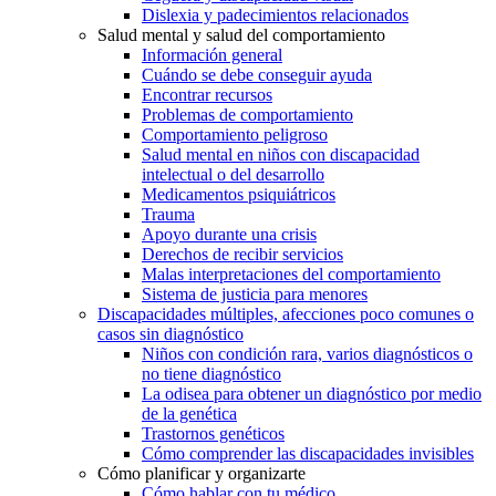
Dislexia y padecimientos relacionados
Salud mental y salud del comportamiento
Información general
Cuándo se debe conseguir ayuda
Encontrar recursos
Problemas de comportamiento
Comportamiento peligroso
Salud mental en niños con discapacidad
intelectual o del desarrollo
Medicamentos psiquiátricos
Trauma
Apoyo durante una crisis
Derechos de recibir servicios
Malas interpretaciones del comportamiento
Sistema de justicia para menores
Discapacidades múltiples, afecciones poco comunes o
casos sin diagnóstico
Niños con condición rara, varios diagnósticos o
no tiene diagnóstico
La odisea para obtener un diagnóstico por medio
de la genética
Trastornos genéticos
Cómo comprender las discapacidades invisibles
Cómo planificar y organizarte
Cómo hablar con tu médico