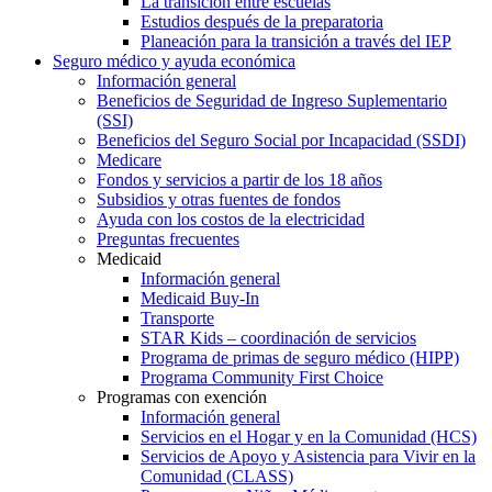
La transición entre escuelas
Estudios después de la preparatoria
Planeación para la transición a través del IEP
Seguro médico y ayuda económica
Información general
Beneficios de Seguridad de Ingreso Suplementario
(SSI)
Beneficios del Seguro Social por Incapacidad (SSDI)
Medicare
Fondos y servicios a partir de los 18 años
Subsidios y otras fuentes de fondos
Ayuda con los costos de la electricidad
Preguntas frecuentes
Medicaid
Información general
Medicaid Buy-In
Transporte
STAR Kids – coordinación de servicios
Programa de primas de seguro médico (HIPP)
Programa Community First Choice
Programas con exención
Información general
Servicios en el Hogar y en la Comunidad (HCS)
Servicios de Apoyo y Asistencia para Vivir en la
Comunidad (CLASS)