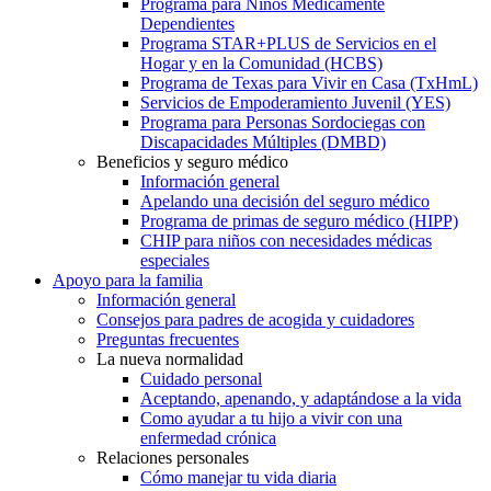
Programa para Niños Médicamente
Dependientes
Programa STAR+PLUS de Servicios en el
Hogar y en la Comunidad (HCBS)
Programa de Texas para Vivir en Casa (TxHmL)
Servicios de Empoderamiento Juvenil (YES)
Programa para Personas Sordociegas con
Discapacidades Múltiples (DMBD)
Beneficios y seguro médico
Información general
Apelando una decisión del seguro médico
Programa de primas de seguro médico (HIPP)
CHIP para niños con necesidades médicas
especiales
Apoyo para la familia
Información general
Consejos para padres de acogida y cuidadores
Preguntas frecuentes
La nueva normalidad
Cuidado personal
Aceptando, apenando, y adaptándose a la vida
Como ayudar a tu hijo a vivir con una
enfermedad crónica
Relaciones personales
Cómo manejar tu vida diaria