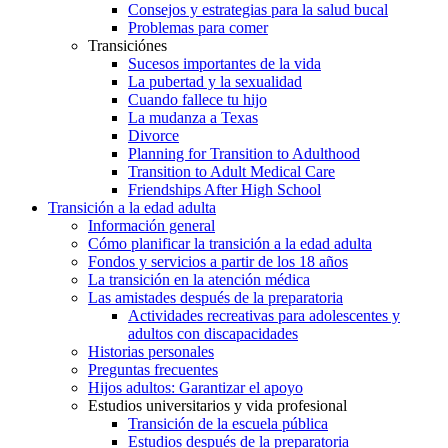
Consejos y estrategias para la salud bucal
Problemas para comer
Transiciónes
Sucesos importantes de la vida
La pubertad y la sexualidad
Cuando fallece tu hijo
La mudanza a Texas
Divorce
Planning for Transition to Adulthood
Transition to Adult Medical Care
Friendships After High School
Transición a la edad adulta
Información general
Cómo planificar la transición a la edad adulta
Fondos y servicios a partir de los 18 años
La transición en la atención médica
Las amistades después de la preparatoria
Actividades recreativas para adolescentes y
adultos con discapacidades
Historias personales
Preguntas frecuentes
Hijos adultos: Garantizar el apoyo
Estudios universitarios y vida profesional
Transición de la escuela pública
Estudios después de la preparatoria