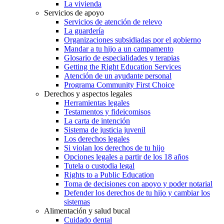
La vivienda
Servicios de apoyo
Servicios de atención de relevo
La guardería
Organizaciones subsidiadas por el gobierno
Mandar a tu hijo a un campamento
Glosario de especialidades y terapias
Getting the Right Education Services
Atención de un ayudante personal
Programa Community First Choice
Derechos y aspectos legales
Herramientas legales
Testamentos y fideicomisos
La carta de intención
Sistema de justicia juvenil
Los derechos legales
Si violan los derechos de tu hijo
Opciones legales a partir de los 18 años
Tutela o custodia legal
Rights to a Public Education
Toma de decisiones con apoyo y poder notarial
Defender los derechos de tu hijo y cambiar los
sistemas
Alimentación y salud bucal
Cuidado dental