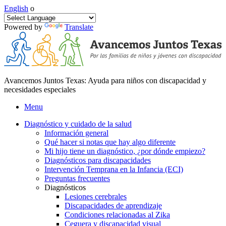
English
o
Powered by
Translate
Avancemos Juntos Texas: Ayuda para niños con discapacidad y
necesidades especiales
Menu
Diagnóstico y cuidado de la salud
Información general
Qué hacer si notas que hay algo diferente
Mi hijo tiene un diagnóstico, ¿por dónde empiezo?
Diagnósticos para discapacidades
Intervención Temprana en la Infancia (ECI)
Preguntas frecuentes
Diagnósticos
Lesiones cerebrales
Discapacidades de aprendizaje
Condiciones relacionadas al Zika
Ceguera y discapacidad visual