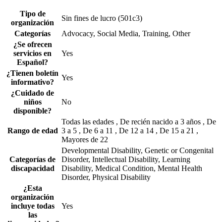
Tipo de
Sin fines de lucro (501c3)
organización
Categorías
Advocacy, Social Media, Training, Other
¿Se ofrecen
servicios en
Yes
Español?
¿Tienen boletín
Yes
informativo?
¿Cuidado de
niños
No
disponible?
Todas las edades , De recién nacido a 3 años , De
Rango de edad
3 a 5 , De 6 a 11 , De 12 a 14 , De 15 a 21 ,
Mayores de 22
Developmental Disability, Genetic or Congenital
Categorías de
Disorder, Intellectual Disability, Learning
discapacidad
Disability, Medical Condition, Mental Health
Disorder, Physical Disability
¿Esta
organización
incluye todas
Yes
las