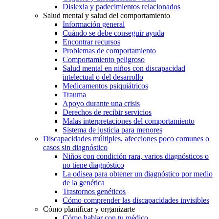
Dislexia y padecimientos relacionados
Salud mental y salud del comportamiento
Información general
Cuándo se debe conseguir ayuda
Encontrar recursos
Problemas de comportamiento
Comportamiento peligroso
Salud mental en niños con discapacidad
intelectual o del desarrollo
Medicamentos psiquiátricos
Trauma
Apoyo durante una crisis
Derechos de recibir servicios
Malas interpretaciones del comportamiento
Sistema de justicia para menores
Discapacidades múltiples, afecciones poco comunes o
casos sin diagnóstico
Niños con condición rara, varios diagnósticos o
no tiene diagnóstico
La odisea para obtener un diagnóstico por medio
de la genética
Trastornos genéticos
Cómo comprender las discapacidades invisibles
Cómo planificar y organizarte
Cómo hablar con tu médico