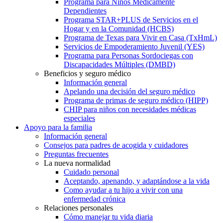
Programa para Niños Médicamente
Dependientes
Programa STAR+PLUS de Servicios en el
Hogar y en la Comunidad (HCBS)
Programa de Texas para Vivir en Casa (TxHmL)
Servicios de Empoderamiento Juvenil (YES)
Programa para Personas Sordociegas con
Discapacidades Múltiples (DMBD)
Beneficios y seguro médico
Información general
Apelando una decisión del seguro médico
Programa de primas de seguro médico (HIPP)
CHIP para niños con necesidades médicas
especiales
Apoyo para la familia
Información general
Consejos para padres de acogida y cuidadores
Preguntas frecuentes
La nueva normalidad
Cuidado personal
Aceptando, apenando, y adaptándose a la vida
Como ayudar a tu hijo a vivir con una
enfermedad crónica
Relaciones personales
Cómo manejar tu vida diaria