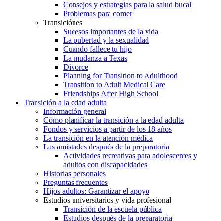
Consejos y estrategias para la salud bucal
Problemas para comer
Transiciónes
Sucesos importantes de la vida
La pubertad y la sexualidad
Cuando fallece tu hijo
La mudanza a Texas
Divorce
Planning for Transition to Adulthood
Transition to Adult Medical Care
Friendships After High School
Transición a la edad adulta
Información general
Cómo planificar la transición a la edad adulta
Fondos y servicios a partir de los 18 años
La transición en la atención médica
Las amistades después de la preparatoria
Actividades recreativas para adolescentes y
adultos con discapacidades
Historias personales
Preguntas frecuentes
Hijos adultos: Garantizar el apoyo
Estudios universitarios y vida profesional
Transición de la escuela pública
Estudios después de la preparatoria