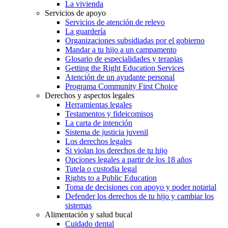
La vivienda
Servicios de apoyo
Servicios de atención de relevo
La guardería
Organizaciones subsidiadas por el gobierno
Mandar a tu hijo a un campamento
Glosario de especialidades y terapias
Getting the Right Education Services
Atención de un ayudante personal
Programa Community First Choice
Derechos y aspectos legales
Herramientas legales
Testamentos y fideicomisos
La carta de intención
Sistema de justicia juvenil
Los derechos legales
Si violan los derechos de tu hijo
Opciones legales a partir de los 18 años
Tutela o custodia legal
Rights to a Public Education
Toma de decisiones con apoyo y poder notarial
Defender los derechos de tu hijo y cambiar los
sistemas
Alimentación y salud bucal
Cuidado dental