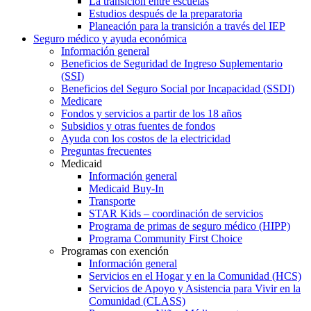
La transición entre escuelas
Estudios después de la preparatoria
Planeación para la transición a través del IEP
Seguro médico y ayuda económica
Información general
Beneficios de Seguridad de Ingreso Suplementario
(SSI)
Beneficios del Seguro Social por Incapacidad (SSDI)
Medicare
Fondos y servicios a partir de los 18 años
Subsidios y otras fuentes de fondos
Ayuda con los costos de la electricidad
Preguntas frecuentes
Medicaid
Información general
Medicaid Buy-In
Transporte
STAR Kids – coordinación de servicios
Programa de primas de seguro médico (HIPP)
Programa Community First Choice
Programas con exención
Información general
Servicios en el Hogar y en la Comunidad (HCS)
Servicios de Apoyo y Asistencia para Vivir en la
Comunidad (CLASS)