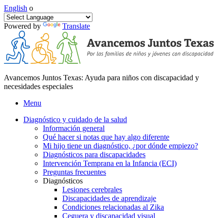
English
o
Powered by
Translate
Avancemos Juntos Texas: Ayuda para niños con discapacidad y
necesidades especiales
Menu
Diagnóstico y cuidado de la salud
Información general
Qué hacer si notas que hay algo diferente
Mi hijo tiene un diagnóstico, ¿por dónde empiezo?
Diagnósticos para discapacidades
Intervención Temprana en la Infancia (ECI)
Preguntas frecuentes
Diagnósticos
Lesiones cerebrales
Discapacidades de aprendizaje
Condiciones relacionadas al Zika
Ceguera y discapacidad visual