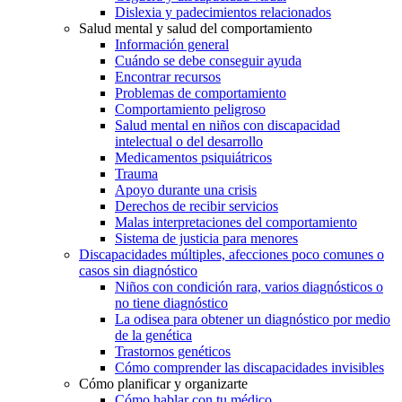
Dislexia y padecimientos relacionados
Salud mental y salud del comportamiento
Información general
Cuándo se debe conseguir ayuda
Encontrar recursos
Problemas de comportamiento
Comportamiento peligroso
Salud mental en niños con discapacidad
intelectual o del desarrollo
Medicamentos psiquiátricos
Trauma
Apoyo durante una crisis
Derechos de recibir servicios
Malas interpretaciones del comportamiento
Sistema de justicia para menores
Discapacidades múltiples, afecciones poco comunes o
casos sin diagnóstico
Niños con condición rara, varios diagnósticos o
no tiene diagnóstico
La odisea para obtener un diagnóstico por medio
de la genética
Trastornos genéticos
Cómo comprender las discapacidades invisibles
Cómo planificar y organizarte
Cómo hablar con tu médico