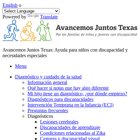
English
o
Powered by
Translate
Avancemos Juntos Texas: Ayuda para niños con discapacidad y
necesidades especiales
Menu
Diagnóstico y cuidado de la salud
Información general
Qué hacer si notas que hay algo diferente
Mi hijo tiene un diagnóstico, ¿por dónde empiezo?
Diagnósticos para discapacidades
Intervención Temprana en la Infancia (ECI)
Preguntas frecuentes
Diagnósticos
Lesiones cerebrales
Discapacidades de aprendizaje
Condiciones relacionadas al Zika
Ceguera y discapacidad visual