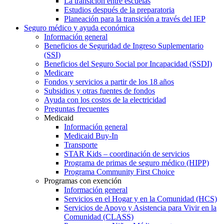
La transición entre escuelas
Estudios después de la preparatoria
Planeación para la transición a través del IEP
Seguro médico y ayuda económica
Información general
Beneficios de Seguridad de Ingreso Suplementario
(SSI)
Beneficios del Seguro Social por Incapacidad (SSDI)
Medicare
Fondos y servicios a partir de los 18 años
Subsidios y otras fuentes de fondos
Ayuda con los costos de la electricidad
Preguntas frecuentes
Medicaid
Información general
Medicaid Buy-In
Transporte
STAR Kids – coordinación de servicios
Programa de primas de seguro médico (HIPP)
Programa Community First Choice
Programas con exención
Información general
Servicios en el Hogar y en la Comunidad (HCS)
Servicios de Apoyo y Asistencia para Vivir en la
Comunidad (CLASS)