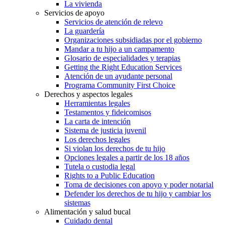
La vivienda
Servicios de apoyo
Servicios de atención de relevo
La guardería
Organizaciones subsidiadas por el gobierno
Mandar a tu hijo a un campamento
Glosario de especialidades y terapias
Getting the Right Education Services
Atención de un ayudante personal
Programa Community First Choice
Derechos y aspectos legales
Herramientas legales
Testamentos y fideicomisos
La carta de intención
Sistema de justicia juvenil
Los derechos legales
Si violan los derechos de tu hijo
Opciones legales a partir de los 18 años
Tutela o custodia legal
Rights to a Public Education
Toma de decisiones con apoyo y poder notarial
Defender los derechos de tu hijo y cambiar los
sistemas
Alimentación y salud bucal
Cuidado dental