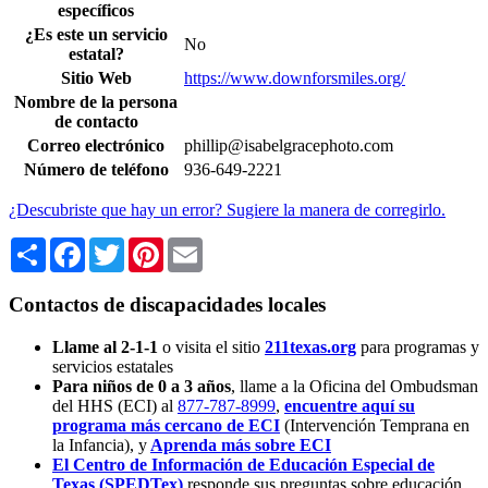
específicos
¿Es este un servicio
No
estatal?
Sitio Web
https://www.downforsmiles.org/
Nombre de la persona
de contacto
Correo electrónico
phillip@isabelgracephoto.com
Número de teléfono
936-649-2221
¿Descubriste que hay un error? Sugiere la manera de corregirlo.
Share
Facebook
Twitter
Pinterest
Email
Contactos de discapacidades locales
Llame al 2-1-1
o visita el sitio
211texas.org
para programas y
servicios estatales
Para niños de 0 a 3 años
, llame a la Oficina del Ombudsman
del HHS (ECI) al
877-787-8999
,
encuentre aquí su
programa más cercano de ECI
(Intervención Temprana en
la Infancia),
y
Aprenda más sobre ECI
El Centro de Información de Educación Especial de
Texas (SPEDTex)
responde sus preguntas sobre educación