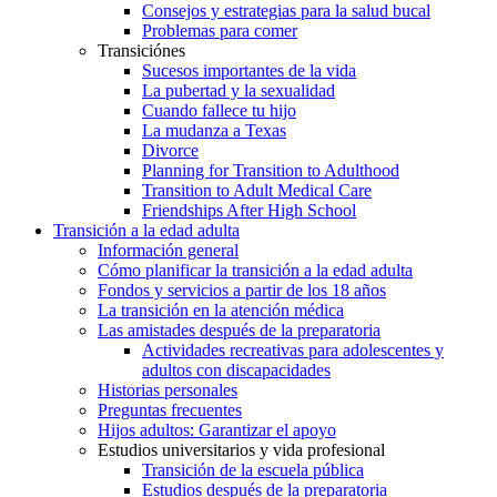
Consejos y estrategias para la salud bucal
Problemas para comer
Transiciónes
Sucesos importantes de la vida
La pubertad y la sexualidad
Cuando fallece tu hijo
La mudanza a Texas
Divorce
Planning for Transition to Adulthood
Transition to Adult Medical Care
Friendships After High School
Transición a la edad adulta
Información general
Cómo planificar la transición a la edad adulta
Fondos y servicios a partir de los 18 años
La transición en la atención médica
Las amistades después de la preparatoria
Actividades recreativas para adolescentes y
adultos con discapacidades
Historias personales
Preguntas frecuentes
Hijos adultos: Garantizar el apoyo
Estudios universitarios y vida profesional
Transición de la escuela pública
Estudios después de la preparatoria