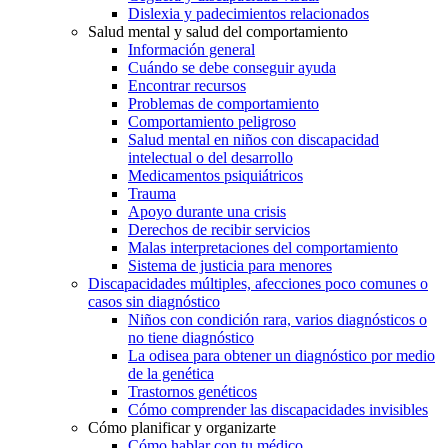
Dislexia y padecimientos relacionados
Salud mental y salud del comportamiento
Información general
Cuándo se debe conseguir ayuda
Encontrar recursos
Problemas de comportamiento
Comportamiento peligroso
Salud mental en niños con discapacidad
intelectual o del desarrollo
Medicamentos psiquiátricos
Trauma
Apoyo durante una crisis
Derechos de recibir servicios
Malas interpretaciones del comportamiento
Sistema de justicia para menores
Discapacidades múltiples, afecciones poco comunes o
casos sin diagnóstico
Niños con condición rara, varios diagnósticos o
no tiene diagnóstico
La odisea para obtener un diagnóstico por medio
de la genética
Trastornos genéticos
Cómo comprender las discapacidades invisibles
Cómo planificar y organizarte
Cómo hablar con tu médico