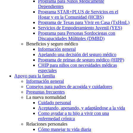
Programa para Niños Médicamente
Dependientes
Programa STAR+PLUS de Servicios en el
Hogar y en la Comunidad (HCBS)
Programa de Texas para Vivir en Casa (TxHmL)
Servicios de Empoderamiento Juvenil (YES)
Programa para Personas Sordociegas con
Discapacidades Múltiples (DMBD)
Beneficios y seguro médico
Información general
Apelando una decisión del seguro médico
Programa de primas de seguro médico (HIPP)
CHIP para niños con necesidades médicas
especiales
Apoyo para la familia
Información general
Consejos para padres de acogida y cuidadores
Preguntas frecuentes
La nueva normalidad
Cuidado personal
Aceptando, apenando, y adaptándose a la vida
Como ayudar a tu hijo a vivir con una
enfermedad crónica
Relaciones personales
Cómo manejar tu vida diaria