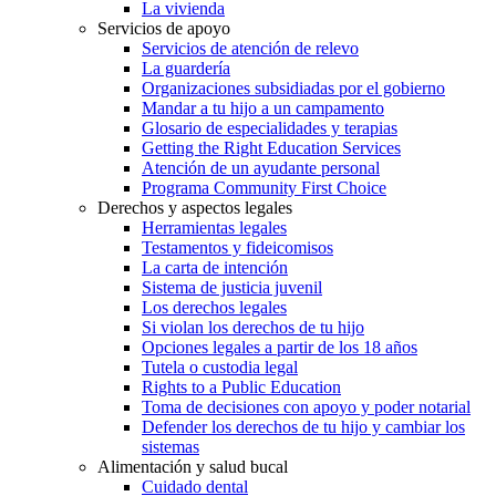
La vivienda
Servicios de apoyo
Servicios de atención de relevo
La guardería
Organizaciones subsidiadas por el gobierno
Mandar a tu hijo a un campamento
Glosario de especialidades y terapias
Getting the Right Education Services
Atención de un ayudante personal
Programa Community First Choice
Derechos y aspectos legales
Herramientas legales
Testamentos y fideicomisos
La carta de intención
Sistema de justicia juvenil
Los derechos legales
Si violan los derechos de tu hijo
Opciones legales a partir de los 18 años
Tutela o custodia legal
Rights to a Public Education
Toma de decisiones con apoyo y poder notarial
Defender los derechos de tu hijo y cambiar los
sistemas
Alimentación y salud bucal
Cuidado dental