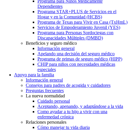
Programa para Niños Médicamente
Dependientes
Programa STAR+PLUS de Servicios en el
Hogar y en la Comunidad (HCBS)
Programa de Texas para Vivir en Casa (TxHmL)
Servicios de Empoderamiento Juvenil (YES)
Programa para Personas Sordociegas con
Discapacidades Múltiples (DMBD)
Beneficios y seguro médico
Información general
Apelando una decisión del seguro médico
Programa de primas de seguro médico (HIPP)
CHIP para niños con necesidades médicas
especiales
Apoyo para la familia
Información general
Consejos para padres de acogida y cuidadores
Preguntas frecuentes
La nueva normalidad
Cuidado personal
Aceptando, apenando, y adaptándose a la vida
Como ayudar a tu hijo a vivir con una
enfermedad crónica
Relaciones personales
Cómo manejar tu vida diaria