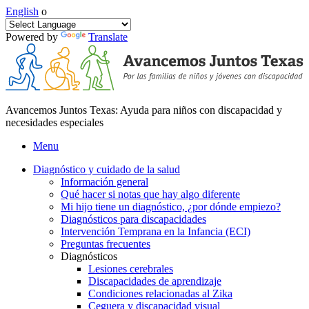
English
o
Powered by
Translate
Avancemos Juntos Texas: Ayuda para niños con discapacidad y
necesidades especiales
Menu
Diagnóstico y cuidado de la salud
Información general
Qué hacer si notas que hay algo diferente
Mi hijo tiene un diagnóstico, ¿por dónde empiezo?
Diagnósticos para discapacidades
Intervención Temprana en la Infancia (ECI)
Preguntas frecuentes
Diagnósticos
Lesiones cerebrales
Discapacidades de aprendizaje
Condiciones relacionadas al Zika
Ceguera y discapacidad visual