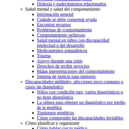
Dislexia y padecimientos relacionados
Salud mental y salud del comportamiento
Información general
Cuándo se debe conseguir ayuda
Encontrar recursos
Problemas de comportamiento
Comportamiento peligroso
Salud mental en niños con discapacidad
intelectual o del desarrollo
Medicamentos psiquiátricos
Trauma
Apoyo durante una crisis
Derechos de recibir servicios
Malas interpretaciones del comportamiento
Sistema de justicia para menores
Discapacidades múltiples, afecciones poco comunes o
casos sin diagnóstico
Niños con condición rara, varios diagnósticos o
no tiene diagnóstico
La odisea para obtener un diagnóstico por medio
de la genética
Trastornos genéticos
Cómo comprender las discapacidades invisibles
Cómo planificar y organizarte
Cómo hablar con tu médico