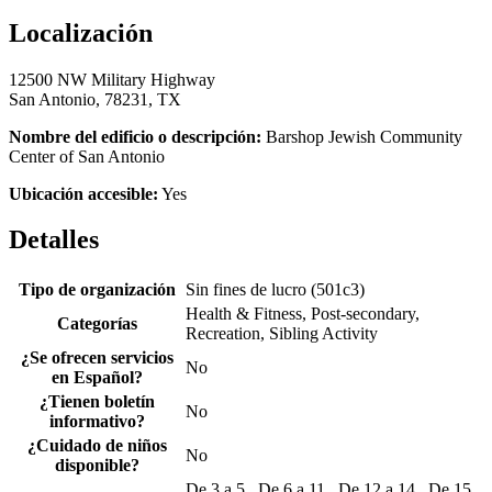
Localización
12500 NW Military Highway
San Antonio, 78231, TX
Nombre del edificio o descripción:
Barshop Jewish Community
Center of San Antonio
Ubicación accesible:
Yes
Detalles
Tipo de organización
Sin fines de lucro (501c3)
Health & Fitness, Post-secondary,
Categorías
Recreation, Sibling Activity
¿Se ofrecen servicios
No
en Español?
¿Tienen boletín
No
informativo?
¿Cuidado de niños
No
disponible?
De 3 a 5 , De 6 a 11 , De 12 a 14 , De 15