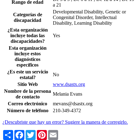
Rango de edad
a 21
Developmental Disability, Genetic or
Categorías de
Congenital Disorder, Intellectual
discapacidad
Disability, Learning Disability
¿Esta organización
incluye todas las
Yes
discapacidades?
Esta organización
incluye estos
diagnósticos
específicos
¿Es este un servicio
No
estatal?
Sitio Web
www.dsastx.org
Nombre de la persona
Melania Evans
de contacto
Correo electrónico
mevans@dsastx.org
Número de teléfono
210-349-4372
¿Descubriste que hay un error? Sugiere la manera de corregirlo.
Share
Facebook
Twitter
Pinterest
Email