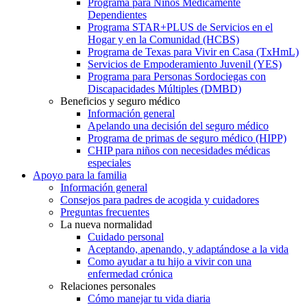
Programa para Niños Médicamente
Dependientes
Programa STAR+PLUS de Servicios en el
Hogar y en la Comunidad (HCBS)
Programa de Texas para Vivir en Casa (TxHmL)
Servicios de Empoderamiento Juvenil (YES)
Programa para Personas Sordociegas con
Discapacidades Múltiples (DMBD)
Beneficios y seguro médico
Información general
Apelando una decisión del seguro médico
Programa de primas de seguro médico (HIPP)
CHIP para niños con necesidades médicas
especiales
Apoyo para la familia
Información general
Consejos para padres de acogida y cuidadores
Preguntas frecuentes
La nueva normalidad
Cuidado personal
Aceptando, apenando, y adaptándose a la vida
Como ayudar a tu hijo a vivir con una
enfermedad crónica
Relaciones personales
Cómo manejar tu vida diaria