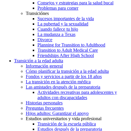
Consejos y estrategias para la salud bucal
Problemas para comer
Transiciónes
Sucesos importantes de la vida
La pubertad y la sexualidad
Cuando fallece tu hijo
La mudanza a Texas
Divorce
Planning for Transition to Adulthood
Transition to Adult Medical Care
Friendships After High School
Transición a la edad adulta
Información general
Cómo planificar la transición a la edad adulta
Fondos y servicios a partir de los 18 años
La transición en la atención médica
Las amistades después de la preparatoria
Actividades recreativas para adolescentes y
adultos con discapacidades
Historias personales
Preguntas frecuentes
Hijos adultos: Garantizar el apoyo
Estudios universitarios y vida profesional
Transición de la escuela pública
Estudios después de la preparatoria