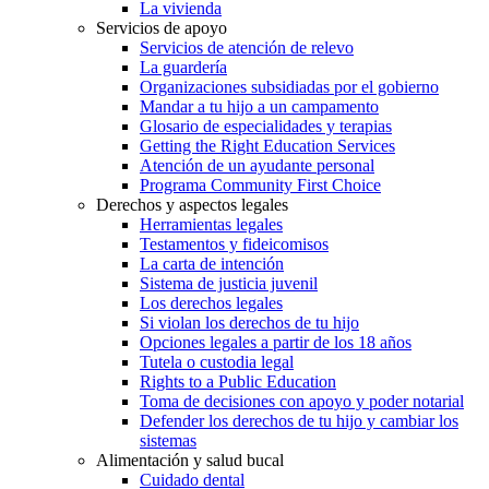
La vivienda
Servicios de apoyo
Servicios de atención de relevo
La guardería
Organizaciones subsidiadas por el gobierno
Mandar a tu hijo a un campamento
Glosario de especialidades y terapias
Getting the Right Education Services
Atención de un ayudante personal
Programa Community First Choice
Derechos y aspectos legales
Herramientas legales
Testamentos y fideicomisos
La carta de intención
Sistema de justicia juvenil
Los derechos legales
Si violan los derechos de tu hijo
Opciones legales a partir de los 18 años
Tutela o custodia legal
Rights to a Public Education
Toma de decisiones con apoyo y poder notarial
Defender los derechos de tu hijo y cambiar los
sistemas
Alimentación y salud bucal
Cuidado dental