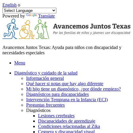
English
o
Powered by
Translate
Avancemos Juntos Texas: Ayuda para niños con discapacidad y
necesidades especiales
Menu
Diagnóstico y cuidado de la salud
Información general
Qué hacer si notas que hay algo diferente
Mi hijo tiene un diagnóstico, ¿por dónde empiezo?
Diagnósticos para discapacidades
Intervención Temprana en la Infancia (ECI)
Preguntas frecuentes
Diagnósticos
Lesiones cerebrales
Discapacidades de aprendizaje
Condiciones relacionadas al Zika
Ceguera y discapacidad visual