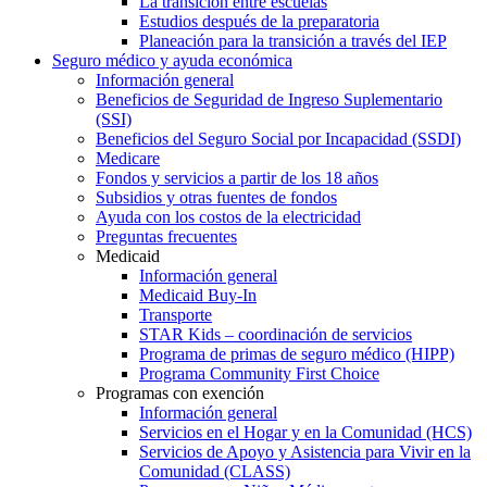
La transición entre escuelas
Estudios después de la preparatoria
Planeación para la transición a través del IEP
Seguro médico y ayuda económica
Información general
Beneficios de Seguridad de Ingreso Suplementario
(SSI)
Beneficios del Seguro Social por Incapacidad (SSDI)
Medicare
Fondos y servicios a partir de los 18 años
Subsidios y otras fuentes de fondos
Ayuda con los costos de la electricidad
Preguntas frecuentes
Medicaid
Información general
Medicaid Buy-In
Transporte
STAR Kids – coordinación de servicios
Programa de primas de seguro médico (HIPP)
Programa Community First Choice
Programas con exención
Información general
Servicios en el Hogar y en la Comunidad (HCS)
Servicios de Apoyo y Asistencia para Vivir en la
Comunidad (CLASS)