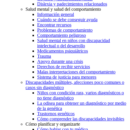
Dislexia y padecimientos relacionados
Salud mental y salud del comportamiento
Información general
Cuándo se debe conseguir ayuda
Encontrar recursos
Problemas de comportamiento
Comportamiento peligroso
Salud mental en niños con discapacidad
intelectual o del desarrollo
Medicamentos psiquiátricos
Trauma
Apoyo durante una crisis
Derechos de recibir servicios
Malas interpretaciones del comportamiento
Sistema de justicia para menores
Discapacidades múltiples, afecciones poco comunes o
casos sin diagnóstico
Niños con condición rara, varios diagnósticos o
no tiene diagnóstico
La odisea para obtener un diagnóstico por medio
de la genética
Trastornos genéticos
Cómo comprender las discapacidades invisibles
Cómo planificar y organizarte
Cómo hablar con tu médico