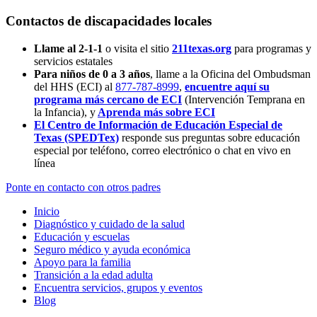
Contactos de discapacidades locales
Llame al 2-1-1
o visita el sitio
211texas.org
para programas y
servicios estatales
Para niños de 0 a 3 años
, llame a la Oficina del Ombudsman
del HHS (ECI) al
877-787-8999
,
encuentre aquí su
programa más cercano de ECI
(Intervención Temprana en
la Infancia),
y
Aprenda más sobre ECI
El Centro de Información de Educación Especial de
Texas (SPEDTex)
responde sus preguntas sobre educación
especial por teléfono, correo electrónico o chat en vivo en
línea
Ponte en contacto con otros padres
Inicio
Diagnóstico y cuidado de la salud
Educación y escuelas
Seguro médico y ayuda económica
Apoyo para la familia
Transición a la edad adulta
Encuentra servicios, grupos y eventos
Blog