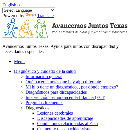
English
o
Powered by
Translate
Avancemos Juntos Texas: Ayuda para niños con discapacidad y
necesidades especiales
Menu
Diagnóstico y cuidado de la salud
Información general
Qué hacer si notas que hay algo diferente
Mi hijo tiene un diagnóstico, ¿por dónde empiezo?
Diagnósticos para discapacidades
Intervención Temprana en la Infancia (ECI)
Preguntas frecuentes
Diagnósticos
Lesiones cerebrales
Discapacidades de aprendizaje
Condiciones relacionadas al Zika
Ceguera y discapacidad visual