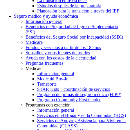
La transición entre escuelas
Estudios después de la preparatoria
Planeación para la transición a través del IEP
Seguro médico y ayuda económica
Información general
Beneficios de Seguridad de Ingreso Suplementario
(SSI)
Beneficios del Seguro Social por Incapacidad (SSDI)
Medicare
Fondos y servicios a partir de los 18 años
Subsidios y otras fuentes de fondos
Ayuda con los costos de la electricidad
Preguntas frecuentes
Medicaid
Información general
Medicaid Buy-In
Transporte
STAR Kids – coordinación de servicios
Programa de primas de seguro médico (HIPP)
Programa Community First Choice
Programas con exención
Información general
Servicios en el Hogar y en la Comunidad (HCS)
Servicios de Apoyo y Asistencia para Vivir en la
Comunidad (CLASS)