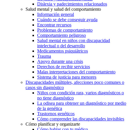
Dislexia y padecimientos relacionados
Salud mental y salud del comportamiento
Información general
Cuándo se debe conseguir ayuda
Encontrar recursos
Problemas de comportamiento
Comportamiento peligroso
Salud mental en niños con discapacidad
intelectual o del desarrollo
Medicamentos psiquiátricos
Trauma
Apoyo durante una crisis
Derechos de recibir servicios
Malas interpretaciones del comportamiento
Sistema de justicia para menores
Discapacidades múltiples, afecciones poco comunes o
casos sin diagnóstico
Niños con condición rara, varios diagnósticos o
no tiene diagnóstico
La odisea para obtener un diagnóstico por medio
de la genética
Trastornos genéticos
Cómo comprender las discapacidades invisibles
Cómo planificar y organizarte
Cómo hablar con tu médico