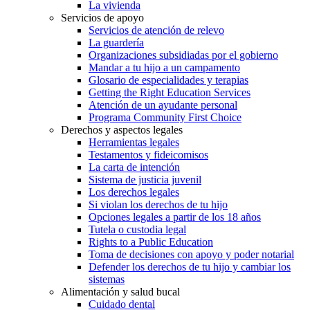
La vivienda
Servicios de apoyo
Servicios de atención de relevo
La guardería
Organizaciones subsidiadas por el gobierno
Mandar a tu hijo a un campamento
Glosario de especialidades y terapias
Getting the Right Education Services
Atención de un ayudante personal
Programa Community First Choice
Derechos y aspectos legales
Herramientas legales
Testamentos y fideicomisos
La carta de intención
Sistema de justicia juvenil
Los derechos legales
Si violan los derechos de tu hijo
Opciones legales a partir de los 18 años
Tutela o custodia legal
Rights to a Public Education
Toma de decisiones con apoyo y poder notarial
Defender los derechos de tu hijo y cambiar los
sistemas
Alimentación y salud bucal
Cuidado dental