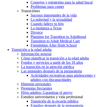
Consejos y estrategias para la salud bucal
Problemas para comer
Transiciónes
Sucesos importantes de la vida
La pubertad y la sexualidad
Cuando fallece tu hijo
La mudanza a Texas
Divorce
Planning for Transition to Adulthood
Transition to Adult Medical Care
Friendships After High School
Transición a la edad adulta
Información general
Cómo planificar la transición a la edad adulta
Fondos y servicios a partir de los 18 años
La transición en la atención médica
Las amistades después de la preparatoria
Actividades recreativas para adolescentes y
adultos con discapacidades
Historias personales
Preguntas frecuentes
Hijos adultos: Garantizar el apoyo
Estudios universitarios y vida profesional
Transición de la escuela pública
Estudios después de la preparatoria