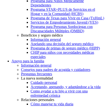
Programa para Niños Médicamente
Dependientes
Programa STAR+PLUS de Servicios en el
Hogar y en la Comunidad (HCBS)
Programa de Texas para Vivir en Casa (TxHmL)
Servicios de Empoderamiento Juvenil (YES)
Programa para Personas Sordociegas con
Discapacidades Múltiples (DMBD)
Beneficios y seguro médico
Información general
Apelando una decisión del seguro médico
Programa de primas de seguro médico (HIPP)
CHIP para niños con necesidades médicas
especiales
Apoyo para la familia
Información general
Consejos para padres de acogida y cuidadores
Preguntas frecuentes
La nueva normalidad
Cuidado personal
Aceptando, apenando, y adaptándose a la vida
Como ayudar a tu hijo a vivir con una
enfermedad crónica
Relaciones personales
Cómo manejar tu vida diaria