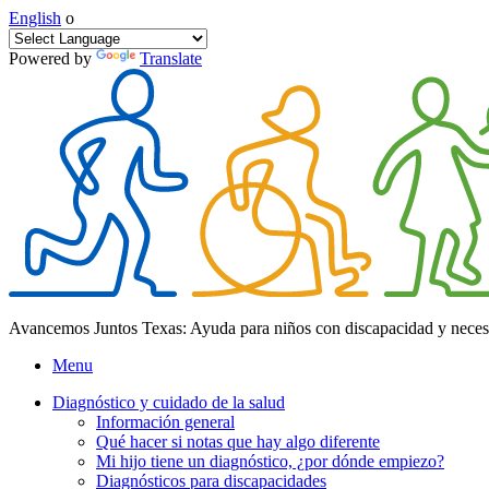
English
o
Powered by
Translate
Avancemos Juntos Texas: Ayuda para niños con discapacidad y neces
Menu
Diagnóstico y cuidado de la salud
Información general
Qué hacer si notas que hay algo diferente
Mi hijo tiene un diagnóstico, ¿por dónde empiezo?
Diagnósticos para discapacidades