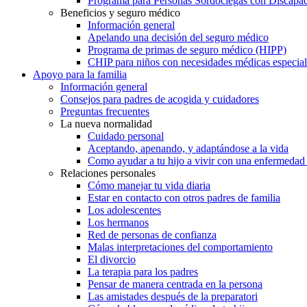
Programa para Personas Sordociegas con Discap
Beneficios y seguro médico
Información general
Apelando una decisión del seguro médico
Programa de primas de seguro médico (HIPP)
CHIP para niños con necesidades médicas especial
Apoyo para la familia
Información general
Consejos para padres de acogida y cuidadores
Preguntas frecuentes
La nueva normalidad
Cuidado personal
Aceptando, apenando, y adaptándose a la vida
Como ayudar a tu hijo a vivir con una enfermedad
Relaciones personales
Cómo manejar tu vida diaria
Estar en contacto con otros padres de familia
Los adolescentes
Los hermanos
Red de personas de confianza
Malas interpretaciones del comportamiento
El divorcio
La terapia para los padres
Pensar de manera centrada en la persona
Las amistades después de la preparatori