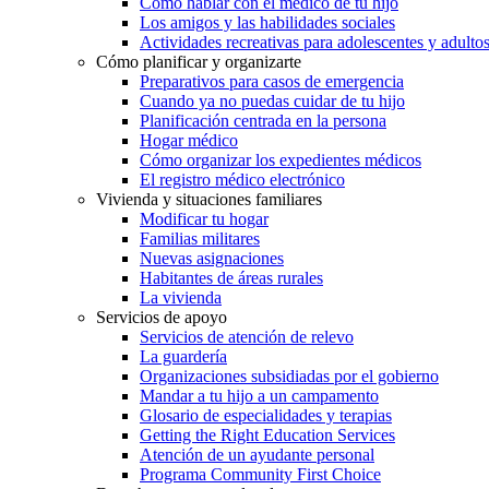
Cómo hablar con el médico de tu hijo
Los amigos y las habilidades sociales
Actividades recreativas para adolescentes y adulto
Cómo planificar y organizarte
Preparativos para casos de emergencia
Cuando ya no puedas cuidar de tu hijo
Planificación centrada en la persona
Hogar médico
Cómo organizar los expedientes médicos
El registro médico electrónico
Vivienda y situaciones familiares
Modificar tu hogar
Familias militares
Nuevas asignaciones
Habitantes de áreas rurales
La vivienda
Servicios de apoyo
Servicios de atención de relevo
La guardería
Organizaciones subsidiadas por el gobierno
Mandar a tu hijo a un campamento
Glosario de especialidades y terapias
Getting the Right Education Services
Atención de un ayudante personal
Programa Community First Choice