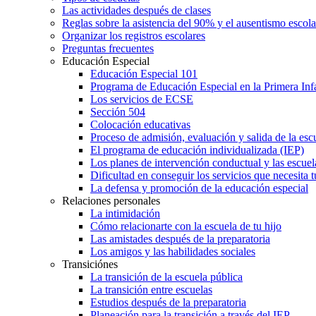
Las actividades después de clases
Reglas sobre la asistencia del 90% y el ausentismo escol
Organizar los registros escolares
Preguntas frecuentes
Educación Especial
Educación Especial 101
Programa de Educación Especial en la Primera Inf
Los servicios de ECSE
Sección 504
Colocación educativas
Proceso de admisión, evaluación y salida de la es
El programa de educación individualizada (IEP)
Los planes de intervención conductual y las escuel
Dificultad en conseguir los servicios que necesita t
La defensa y promoción de la educación especial
Relaciones personales
La intimidación
Cómo relacionarte con la escuela de tu hijo
Las amistades después de la preparatoria
Los amigos y las habilidades sociales
Transiciónes
La transición de la escuela pública
La transición entre escuelas
Estudios después de la preparatoria
Planeación para la transición a través del IEP