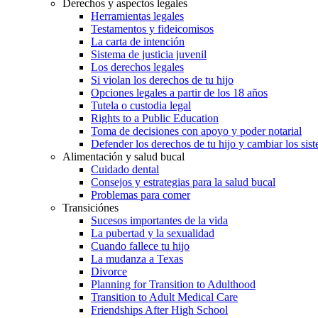
Derechos y aspectos legales
Herramientas legales
Testamentos y fideicomisos
La carta de intención
Sistema de justicia juvenil
Los derechos legales
Si violan los derechos de tu hijo
Opciones legales a partir de los 18 años
Tutela o custodia legal
Rights to a Public Education
Toma de decisiones con apoyo y poder notarial
Defender los derechos de tu hijo y cambiar los sis
Alimentación y salud bucal
Cuidado dental
Consejos y estrategias para la salud bucal
Problemas para comer
Transiciónes
Sucesos importantes de la vida
La pubertad y la sexualidad
Cuando fallece tu hijo
La mudanza a Texas
Divorce
Planning for Transition to Adulthood
Transition to Adult Medical Care
Friendships After High School