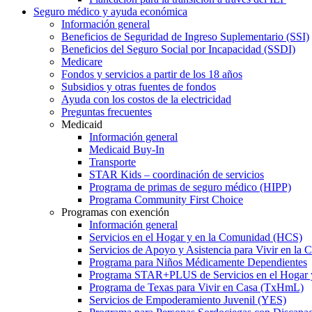
Seguro médico y ayuda económica
Información general
Beneficios de Seguridad de Ingreso Suplementario (SSI)
Beneficios del Seguro Social por Incapacidad (SSDI)
Medicare
Fondos y servicios a partir de los 18 años
Subsidios y otras fuentes de fondos
Ayuda con los costos de la electricidad
Preguntas frecuentes
Medicaid
Información general
Medicaid Buy-In
Transporte
STAR Kids – coordinación de servicios
Programa de primas de seguro médico (HIPP)
Programa Community First Choice
Programas con exención
Información general
Servicios en el Hogar y en la Comunidad (HCS)
Servicios de Apoyo y Asistencia para Vivir en l
Programa para Niños Médicamente Dependientes
Programa STAR+PLUS de Servicios en el Hogar
Programa de Texas para Vivir en Casa (TxHmL)
Servicios de Empoderamiento Juvenil (YES)