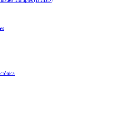
acidades Múltiples (DMBD)
es
 crónica