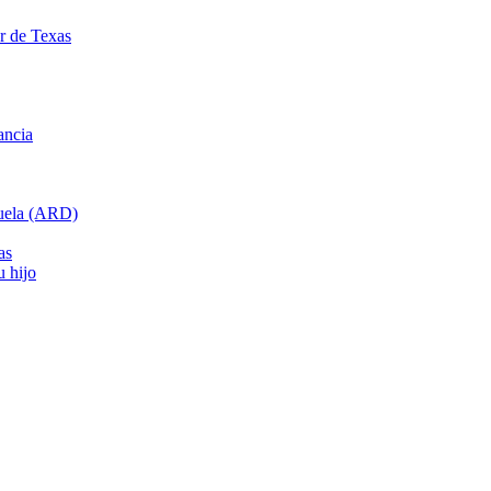
ar de Texas
ancia
cuela (ARD)
as
u hijo