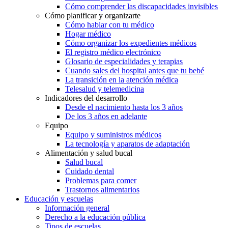
Cómo comprender las discapacidades invisibles
Cómo planificar y organizarte
Cómo hablar con tu médico
Hogar médico
Cómo organizar los expedientes médicos
El registro médico electrónico
Glosario de especialidades y terapias
Cuando sales del hospital antes que tu bebé
La transición en la atención médica
Telesalud y telemedicina
Indicadores del desarrollo
Desde el nacimiento hasta los 3 años
De los 3 años en adelante
Equipo
Equipo y suministros médicos
La tecnología y aparatos de adaptación
Alimentación y salud bucal
Salud bucal
Cuidado dental
Problemas para comer
Trastornos alimentarios
Educación y escuelas
Información general
Derecho a la educación pública
Tipos de escuelas