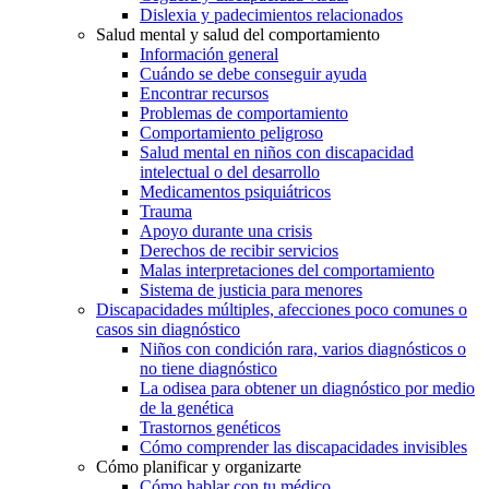
Dislexia y padecimientos relacionados
Salud mental y salud del comportamiento
Información general
Cuándo se debe conseguir ayuda
Encontrar recursos
Problemas de comportamiento
Comportamiento peligroso
Salud mental en niños con discapacidad
intelectual o del desarrollo
Medicamentos psiquiátricos
Trauma
Apoyo durante una crisis
Derechos de recibir servicios
Malas interpretaciones del comportamiento
Sistema de justicia para menores
Discapacidades múltiples, afecciones poco comunes o
casos sin diagnóstico
Niños con condición rara, varios diagnósticos o
no tiene diagnóstico
La odisea para obtener un diagnóstico por medio
de la genética
Trastornos genéticos
Cómo comprender las discapacidades invisibles
Cómo planificar y organizarte
Cómo hablar con tu médico