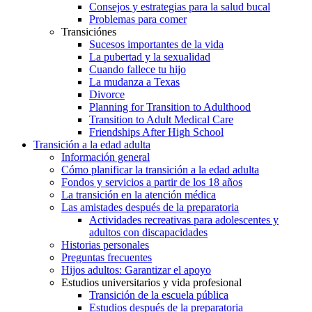
Consejos y estrategias para la salud bucal
Problemas para comer
Transiciónes
Sucesos importantes de la vida
La pubertad y la sexualidad
Cuando fallece tu hijo
La mudanza a Texas
Divorce
Planning for Transition to Adulthood
Transition to Adult Medical Care
Friendships After High School
Transición a la edad adulta
Información general
Cómo planificar la transición a la edad adulta
Fondos y servicios a partir de los 18 años
La transición en la atención médica
Las amistades después de la preparatoria
Actividades recreativas para adolescentes y
adultos con discapacidades
Historias personales
Preguntas frecuentes
Hijos adultos: Garantizar el apoyo
Estudios universitarios y vida profesional
Transición de la escuela pública
Estudios después de la preparatoria