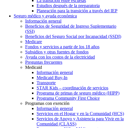
La transición entre escuelas
Estudios después de la preparatoria
Planeación para la transición a través del IEP
Seguro médico y ayuda económica
Información general
Beneficios de Seguridad de Ingreso Suplementario
(SSI)
Beneficios del Seguro Social por Incapacidad (SSDI)
Medicare
Fondos y servicios a partir de los 18 años
Subsidios y otras fuentes de fondos
Ayuda con los costos de la electricidad
Preguntas frecuentes
Medicaid
Información general
Medicaid Buy-In
Transporte
STAR Kids – coordinación de servicios
Programa de primas de seguro médico (HIPP)
Programa Community First Choice
Programas con exención
Información general
Servicios en el Hogar y en la Comunidad (HCS)
Servicios de Apoyo y Asistencia para Vivir en la
Comunidad (CLASS)