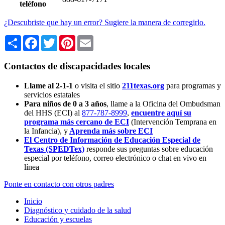
teléfono
¿Descubriste que hay un error? Sugiere la manera de corregirlo.
Share
Facebook
Twitter
Pinterest
Email
Contactos de discapacidades locales
Llame al 2-1-1
o visita el sitio
211texas.org
para programas y
servicios estatales
Para niños de 0 a 3 años
, llame a la Oficina del Ombudsman
del HHS (ECI) al
877-787-8999
,
encuentre aquí su
programa más cercano de ECI
(Intervención Temprana en
la Infancia),
y
Aprenda más sobre ECI
El Centro de Información de Educación Especial de
Texas (SPEDTex)
responde sus preguntas sobre educación
especial por teléfono, correo electrónico o chat en vivo en
línea
Ponte en contacto con otros padres
Inicio
Diagnóstico y cuidado de la salud
Educación y escuelas