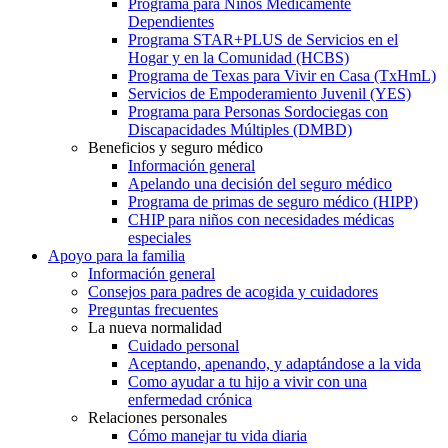
Programa para Niños Médicamente
Dependientes
Programa STAR+PLUS de Servicios en el
Hogar y en la Comunidad (HCBS)
Programa de Texas para Vivir en Casa (TxHmL)
Servicios de Empoderamiento Juvenil (YES)
Programa para Personas Sordociegas con
Discapacidades Múltiples (DMBD)
Beneficios y seguro médico
Información general
Apelando una decisión del seguro médico
Programa de primas de seguro médico (HIPP)
CHIP para niños con necesidades médicas
especiales
Apoyo para la familia
Información general
Consejos para padres de acogida y cuidadores
Preguntas frecuentes
La nueva normalidad
Cuidado personal
Aceptando, apenando, y adaptándose a la vida
Como ayudar a tu hijo a vivir con una
enfermedad crónica
Relaciones personales
Cómo manejar tu vida diaria