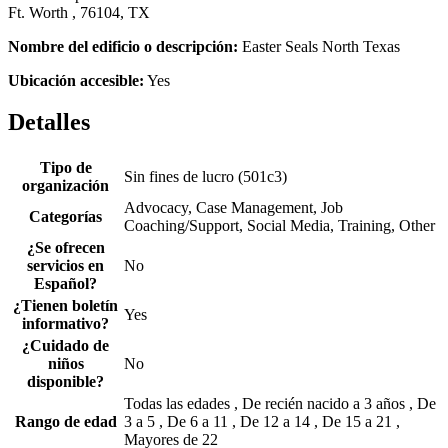
Ft. Worth , 76104, TX
Nombre del edificio o descripción:
Easter Seals North Texas
Ubicación accesible:
Yes
Detalles
Tipo de
Sin fines de lucro (501c3)
organización
Advocacy, Case Management, Job
Categorías
Coaching/Support, Social Media, Training, Other
¿Se ofrecen
servicios en
No
Español?
¿Tienen boletín
Yes
informativo?
¿Cuidado de
niños
No
disponible?
Todas las edades , De recién nacido a 3 años , De
Rango de edad
3 a 5 , De 6 a 11 , De 12 a 14 , De 15 a 21 ,
Mayores de 22