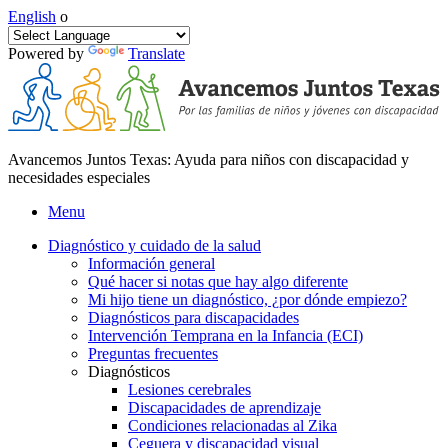
English
o
Powered by
Translate
Avancemos Juntos Texas: Ayuda para niños con discapacidad y
necesidades especiales
Menu
Diagnóstico y cuidado de la salud
Información general
Qué hacer si notas que hay algo diferente
Mi hijo tiene un diagnóstico, ¿por dónde empiezo?
Diagnósticos para discapacidades
Intervención Temprana en la Infancia (ECI)
Preguntas frecuentes
Diagnósticos
Lesiones cerebrales
Discapacidades de aprendizaje
Condiciones relacionadas al Zika
Ceguera y discapacidad visual