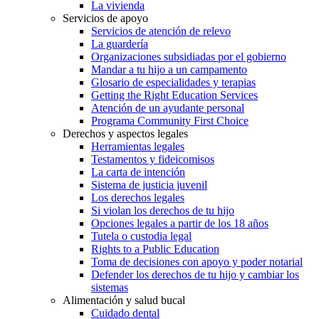
La vivienda
Servicios de apoyo
Servicios de atención de relevo
La guardería
Organizaciones subsidiadas por el gobierno
Mandar a tu hijo a un campamento
Glosario de especialidades y terapias
Getting the Right Education Services
Atención de un ayudante personal
Programa Community First Choice
Derechos y aspectos legales
Herramientas legales
Testamentos y fideicomisos
La carta de intención
Sistema de justicia juvenil
Los derechos legales
Si violan los derechos de tu hijo
Opciones legales a partir de los 18 años
Tutela o custodia legal
Rights to a Public Education
Toma de decisiones con apoyo y poder notarial
Defender los derechos de tu hijo y cambiar los
sistemas
Alimentación y salud bucal
Cuidado dental