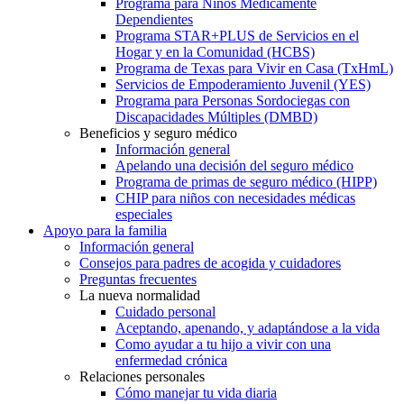
Programa para Niños Médicamente
Dependientes
Programa STAR+PLUS de Servicios en el
Hogar y en la Comunidad (HCBS)
Programa de Texas para Vivir en Casa (TxHmL)
Servicios de Empoderamiento Juvenil (YES)
Programa para Personas Sordociegas con
Discapacidades Múltiples (DMBD)
Beneficios y seguro médico
Información general
Apelando una decisión del seguro médico
Programa de primas de seguro médico (HIPP)
CHIP para niños con necesidades médicas
especiales
Apoyo para la familia
Información general
Consejos para padres de acogida y cuidadores
Preguntas frecuentes
La nueva normalidad
Cuidado personal
Aceptando, apenando, y adaptándose a la vida
Como ayudar a tu hijo a vivir con una
enfermedad crónica
Relaciones personales
Cómo manejar tu vida diaria