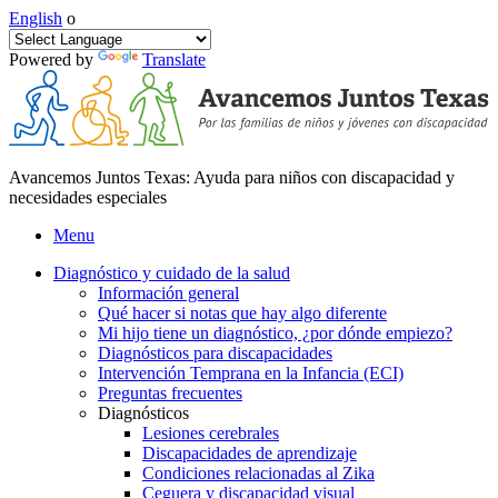
English
o
Powered by
Translate
Avancemos Juntos Texas: Ayuda para niños con discapacidad y
necesidades especiales
Menu
Diagnóstico y cuidado de la salud
Información general
Qué hacer si notas que hay algo diferente
Mi hijo tiene un diagnóstico, ¿por dónde empiezo?
Diagnósticos para discapacidades
Intervención Temprana en la Infancia (ECI)
Preguntas frecuentes
Diagnósticos
Lesiones cerebrales
Discapacidades de aprendizaje
Condiciones relacionadas al Zika
Ceguera y discapacidad visual