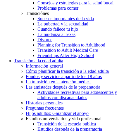
Consejos y estrategias para la salud bucal
Problemas para comer
Transiciónes
Sucesos importantes de la vida
La pubertad y la sexualidad
Cuando fallece tu hijo
La mudanza a Texas
Divorce
Planning for Transition to Adulthood
Transition to Adult Medical Care
Friendships After High School
Transición a la edad adulta
Información general
Cómo planificar la transición a la edad adulta
Fondos y servicios a partir de los 18 años
La transición en la atención médica
Las amistades después de la preparatoria
Actividades recreativas para adolescentes y
adultos con discapacidades
Historias personales
Preguntas frecuentes
Hijos adultos: Garantizar el apoyo
Estudios universitarios y vida profesional
Transición de la escuela pública
Estudios después de la preparatoria