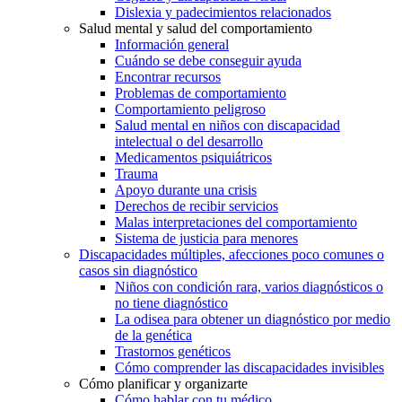
Dislexia y padecimientos relacionados
Salud mental y salud del comportamiento
Información general
Cuándo se debe conseguir ayuda
Encontrar recursos
Problemas de comportamiento
Comportamiento peligroso
Salud mental en niños con discapacidad
intelectual o del desarrollo
Medicamentos psiquiátricos
Trauma
Apoyo durante una crisis
Derechos de recibir servicios
Malas interpretaciones del comportamiento
Sistema de justicia para menores
Discapacidades múltiples, afecciones poco comunes o
casos sin diagnóstico
Niños con condición rara, varios diagnósticos o
no tiene diagnóstico
La odisea para obtener un diagnóstico por medio
de la genética
Trastornos genéticos
Cómo comprender las discapacidades invisibles
Cómo planificar y organizarte
Cómo hablar con tu médico