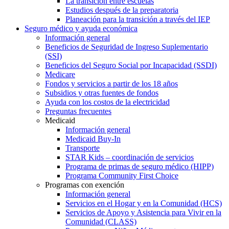
La transición entre escuelas
Estudios después de la preparatoria
Planeación para la transición a través del IEP
Seguro médico y ayuda económica
Información general
Beneficios de Seguridad de Ingreso Suplementario
(SSI)
Beneficios del Seguro Social por Incapacidad (SSDI)
Medicare
Fondos y servicios a partir de los 18 años
Subsidios y otras fuentes de fondos
Ayuda con los costos de la electricidad
Preguntas frecuentes
Medicaid
Información general
Medicaid Buy-In
Transporte
STAR Kids – coordinación de servicios
Programa de primas de seguro médico (HIPP)
Programa Community First Choice
Programas con exención
Información general
Servicios en el Hogar y en la Comunidad (HCS)
Servicios de Apoyo y Asistencia para Vivir en la
Comunidad (CLASS)