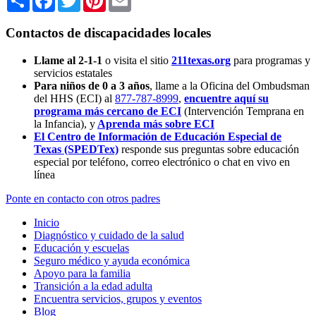
Contactos de discapacidades locales
Llame al 2-1-1
o visita el sitio
211texas.org
para programas y
servicios estatales
Para niños de 0 a 3 años
, llame a la Oficina del Ombudsman
del HHS (ECI) al
877-787-8999
,
encuentre aquí su
programa más cercano de ECI
(Intervención Temprana en
la Infancia),
y
Aprenda más sobre ECI
El Centro de Información de Educación Especial de
Texas (SPEDTex)
responde sus preguntas sobre educación
especial por teléfono, correo electrónico o chat en vivo en
línea
Ponte en contacto con otros padres
Inicio
Diagnóstico y cuidado de la salud
Educación y escuelas
Seguro médico y ayuda económica
Apoyo para la familia
Transición a la edad adulta
Encuentra servicios, grupos y eventos
Blog