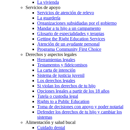
La vivienda
Servicios de apoyo
Servicios de atención de relevo
La guardería
Organizaciones subsidiadas por el gobierno
Mandar a tu hijo a un campamento
Glosario de especialidades y terapias
Getting the Right Education Services
Atención de un ayudante personal
Programa Community First Choice
Derechos y aspectos legales
Herramientas legales
Testamentos y fideicomisos
La carta de intención
Sistema de justicia juvenil
Los derechos legales
Si violan los derechos de tu hijo
Opciones legales a partir de los 18 años
Tutela o custodia legal
Rights to a Public Education
Toma de decisiones con apoyo y poder notarial
Defender los derechos de tu hijo y cambiar los
sistemas
Alimentación y salud bucal
Cuidado dental