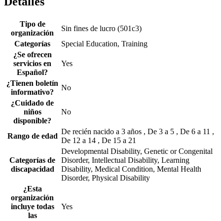
Detalles
Tipo de
Sin fines de lucro (501c3)
organización
Categorías
Special Education, Training
¿Se ofrecen
servicios en
Yes
Español?
¿Tienen boletín
No
informativo?
¿Cuidado de
niños
No
disponible?
De recién nacido a 3 años , De 3 a 5 , De 6 a 11 ,
Rango de edad
De 12 a 14 , De 15 a 21
Developmental Disability, Genetic or Congenital
Categorías de
Disorder, Intellectual Disability, Learning
discapacidad
Disability, Medical Condition, Mental Health
Disorder, Physical Disability
¿Esta
organización
incluye todas
Yes
las