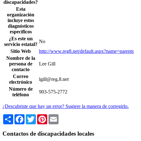
discapacidades?
Esta
organización
incluye estos
diagnósticos
específicos
¿Es este un
No
servicio estatal?
Sitio Web
http://www.reg8.net/default.aspx?name=parents
Nombre de la
persona de
Lee Gill
contacto
Correo
lgill@reg.8.net
electrónico
Número de
903-575-2772
teléfono
¿Descubriste que hay un error? Sugiere la manera de corregirlo.
Share
Facebook
Twitter
Pinterest
Email
Contactos de discapacidades locales