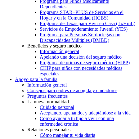
Programa para Niños Médicamente
Dependientes
Programa STAR+PLUS de Servicios en el
Hogar y en la Comunidad (HCBS)
Programa de Texas para Vivir en Casa (TxHmL)
Servicios de Empoderamiento Juvenil (YES)
Programa para Personas Sordociegas con
Discapacidades Múltiples (DMBD)
Beneficios y seguro médico
Información general
Apelando una decisión del seguro médico
Programa de primas de seguro médico (HIPP)
CHIP para niños con necesidades médicas
especiales
Apoyo para la familia
Información general
Consejos para padres de acogida y cuidadores
Preguntas frecuentes
La nueva normalidad
Cuidado personal
Aceptando, apenando, y adaptándose a la vida
Como ayudar a tu hijo a vivir con una
enfermedad crónica
Relaciones personales
Cómo manejar tu vida diaria