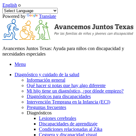
English
o
Powered by
Translate
Avancemos Juntos Texas: Ayuda para niños con discapacidad y
necesidades especiales
Menu
Diagnóstico y cuidado de la salud
Información general
Qué hacer si notas que hay algo diferente
Mi hijo tiene un diagnóstico, ¿por dónde empiezo?
Diagnósticos para discapacidades
Intervención Temprana en la Infancia (ECI)
Preguntas frecuentes
Diagnósticos
Lesiones cerebrales
Discapacidades de aprendizaje
Condiciones relacionadas al Zika
Ceguera y discapacidad visual