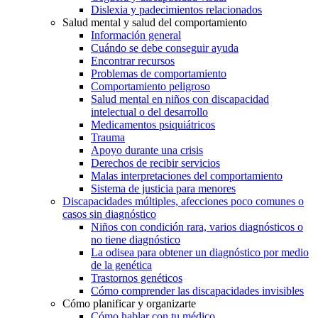
Dislexia y padecimientos relacionados
Salud mental y salud del comportamiento
Información general
Cuándo se debe conseguir ayuda
Encontrar recursos
Problemas de comportamiento
Comportamiento peligroso
Salud mental en niños con discapacidad
intelectual o del desarrollo
Medicamentos psiquiátricos
Trauma
Apoyo durante una crisis
Derechos de recibir servicios
Malas interpretaciones del comportamiento
Sistema de justicia para menores
Discapacidades múltiples, afecciones poco comunes o
casos sin diagnóstico
Niños con condición rara, varios diagnósticos o
no tiene diagnóstico
La odisea para obtener un diagnóstico por medio
de la genética
Trastornos genéticos
Cómo comprender las discapacidades invisibles
Cómo planificar y organizarte
Cómo hablar con tu médico