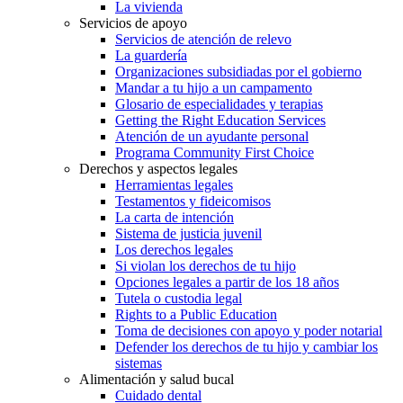
La vivienda
Servicios de apoyo
Servicios de atención de relevo
La guardería
Organizaciones subsidiadas por el gobierno
Mandar a tu hijo a un campamento
Glosario de especialidades y terapias
Getting the Right Education Services
Atención de un ayudante personal
Programa Community First Choice
Derechos y aspectos legales
Herramientas legales
Testamentos y fideicomisos
La carta de intención
Sistema de justicia juvenil
Los derechos legales
Si violan los derechos de tu hijo
Opciones legales a partir de los 18 años
Tutela o custodia legal
Rights to a Public Education
Toma de decisiones con apoyo y poder notarial
Defender los derechos de tu hijo y cambiar los
sistemas
Alimentación y salud bucal
Cuidado dental