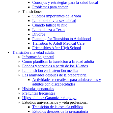
Consejos y estrategias para la salud bucal
Problemas para comer
Transiciónes
Sucesos importantes de la vida
La pubertad y la sexualidad
Cuando fallece tu hijo
La mudanza a Texas
Divorce
Planning for Transition to Adulthood
Transition to Adult Medical Care
Friendships After High School
Transición a la edad adulta
Información general
Cómo planificar la transición a la edad adulta
Fondos y servicios a partir de los 18 años
La transición en la atención médica
Las amistades después de la preparatoria
Actividades recreativas para adolescentes y
adultos con discapacidades
Historias personales
Preguntas frecuentes
Hijos adultos: Garantizar el apoyo
Estudios universitarios y vida profesional
Transición de la escuela pública
Estudios después de la preparatoria