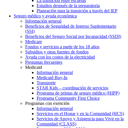
La transición entre escuelas
Estudios después de la preparatoria
Planeación para la transición a través del IEP
Seguro médico y ayuda económica
Información general
Beneficios de Seguridad de Ingreso Suplementario
(SSI)
Beneficios del Seguro Social por Incapacidad (SSDI)
Medicare
Fondos y servicios a partir de los 18 años
Subsidios y otras fuentes de fondos
Ayuda con los costos de la electricidad
Preguntas frecuentes
Medicaid
Información general
Medicaid Buy-In
Transporte
STAR Kids – coordinación de servicios
Programa de primas de seguro médico (HIPP)
Programa Community First Choice
Programas con exención
Información general
Servicios en el Hogar y en la Comunidad (HCS)
Servicios de Apoyo y Asistencia para Vivir en la
Comunidad (CLASS)