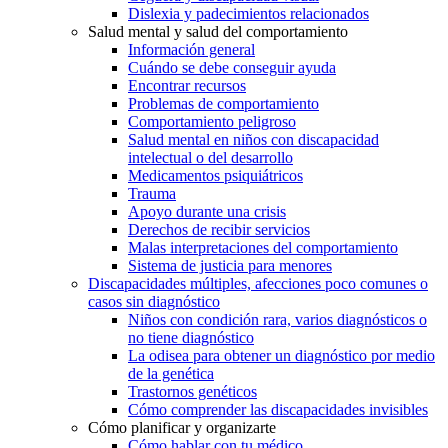
Dislexia y padecimientos relacionados
Salud mental y salud del comportamiento
Información general
Cuándo se debe conseguir ayuda
Encontrar recursos
Problemas de comportamiento
Comportamiento peligroso
Salud mental en niños con discapacidad
intelectual o del desarrollo
Medicamentos psiquiátricos
Trauma
Apoyo durante una crisis
Derechos de recibir servicios
Malas interpretaciones del comportamiento
Sistema de justicia para menores
Discapacidades múltiples, afecciones poco comunes o
casos sin diagnóstico
Niños con condición rara, varios diagnósticos o
no tiene diagnóstico
La odisea para obtener un diagnóstico por medio
de la genética
Trastornos genéticos
Cómo comprender las discapacidades invisibles
Cómo planificar y organizarte
Cómo hablar con tu médico