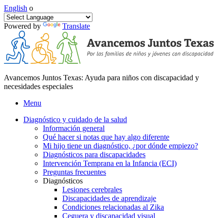
English
o
Powered by
Translate
Avancemos Juntos Texas: Ayuda para niños con discapacidad y
necesidades especiales
Menu
Diagnóstico y cuidado de la salud
Información general
Qué hacer si notas que hay algo diferente
Mi hijo tiene un diagnóstico, ¿por dónde empiezo?
Diagnósticos para discapacidades
Intervención Temprana en la Infancia (ECI)
Preguntas frecuentes
Diagnósticos
Lesiones cerebrales
Discapacidades de aprendizaje
Condiciones relacionadas al Zika
Ceguera y discapacidad visual