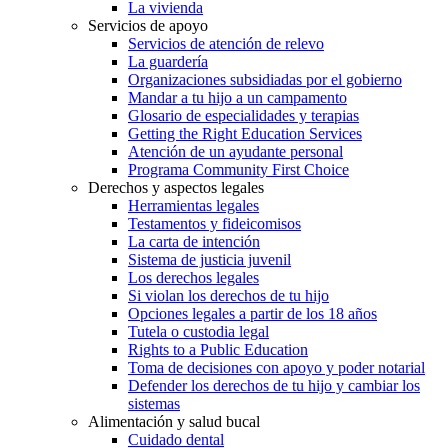
La vivienda
Servicios de apoyo
Servicios de atención de relevo
La guardería
Organizaciones subsidiadas por el gobierno
Mandar a tu hijo a un campamento
Glosario de especialidades y terapias
Getting the Right Education Services
Atención de un ayudante personal
Programa Community First Choice
Derechos y aspectos legales
Herramientas legales
Testamentos y fideicomisos
La carta de intención
Sistema de justicia juvenil
Los derechos legales
Si violan los derechos de tu hijo
Opciones legales a partir de los 18 años
Tutela o custodia legal
Rights to a Public Education
Toma de decisiones con apoyo y poder notarial
Defender los derechos de tu hijo y cambiar los
sistemas
Alimentación y salud bucal
Cuidado dental