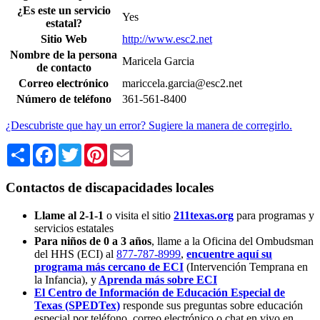
¿Es este un servicio
Yes
estatal?
Sitio Web
http://www.esc2.net
Nombre de la persona
Maricela Garcia
de contacto
Correo electrónico
mariccela.garcia@esc2.net
Número de teléfono
361-561-8400
¿Descubriste que hay un error? Sugiere la manera de corregirlo.
Share
Facebook
Twitter
Pinterest
Email
Contactos de discapacidades locales
Llame al 2-1-1
o visita el sitio
211texas.org
para programas y
servicios estatales
Para niños de 0 a 3 años
, llame a la Oficina del Ombudsman
del HHS (ECI) al
877-787-8999
,
encuentre aquí su
programa más cercano de ECI
(Intervención Temprana en
la Infancia),
y
Aprenda más sobre ECI
El Centro de Información de Educación Especial de
Texas (SPEDTex)
responde sus preguntas sobre educación
especial por teléfono, correo electrónico o chat en vivo en