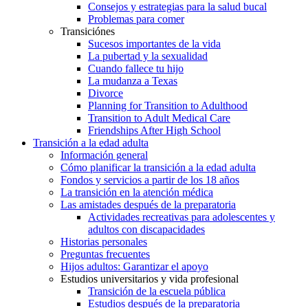
Consejos y estrategias para la salud bucal
Problemas para comer
Transiciónes
Sucesos importantes de la vida
La pubertad y la sexualidad
Cuando fallece tu hijo
La mudanza a Texas
Divorce
Planning for Transition to Adulthood
Transition to Adult Medical Care
Friendships After High School
Transición a la edad adulta
Información general
Cómo planificar la transición a la edad adulta
Fondos y servicios a partir de los 18 años
La transición en la atención médica
Las amistades después de la preparatoria
Actividades recreativas para adolescentes y
adultos con discapacidades
Historias personales
Preguntas frecuentes
Hijos adultos: Garantizar el apoyo
Estudios universitarios y vida profesional
Transición de la escuela pública
Estudios después de la preparatoria