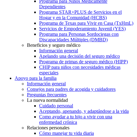
Programa para Niños Médicamente
Dependientes
Programa STAR+PLUS de Servicios en el
Hogar y en la Comunidad (HCBS)
Programa de Texas para Vivir en Casa (TxHmL)
Servicios de Empoderamiento Juvenil (YES)
Programa para Personas Sordociegas con
Discapacidades Múltiples (DMBD)
Beneficios y seguro médico
Información general
Apelando una decisión del seguro médico
Programa de primas de seguro médico (HIPP)
CHIP para niños con necesidades médicas
especiales
Apoyo para la familia
Información general
Consejos para padres de acogida y cuidadores
Preguntas frecuentes
La nueva normalidad
Cuidado personal
Aceptando, apenando, y adaptándose a la vida
Como ayudar a tu hijo a vivir con una
enfermedad crónica
Relaciones personales
Cómo manejar tu vida diaria