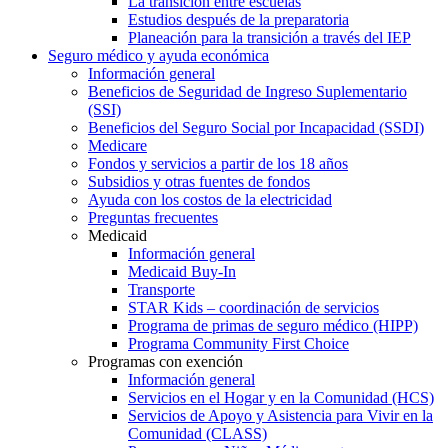
La transición entre escuelas
Estudios después de la preparatoria
Planeación para la transición a través del IEP
Seguro médico y ayuda económica
Información general
Beneficios de Seguridad de Ingreso Suplementario
(SSI)
Beneficios del Seguro Social por Incapacidad (SSDI)
Medicare
Fondos y servicios a partir de los 18 años
Subsidios y otras fuentes de fondos
Ayuda con los costos de la electricidad
Preguntas frecuentes
Medicaid
Información general
Medicaid Buy-In
Transporte
STAR Kids – coordinación de servicios
Programa de primas de seguro médico (HIPP)
Programa Community First Choice
Programas con exención
Información general
Servicios en el Hogar y en la Comunidad (HCS)
Servicios de Apoyo y Asistencia para Vivir en la
Comunidad (CLASS)