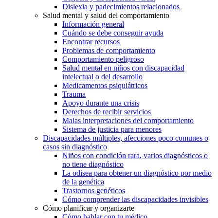
Dislexia y padecimientos relacionados
Salud mental y salud del comportamiento
Información general
Cuándo se debe conseguir ayuda
Encontrar recursos
Problemas de comportamiento
Comportamiento peligroso
Salud mental en niños con discapacidad
intelectual o del desarrollo
Medicamentos psiquiátricos
Trauma
Apoyo durante una crisis
Derechos de recibir servicios
Malas interpretaciones del comportamiento
Sistema de justicia para menores
Discapacidades múltiples, afecciones poco comunes o
casos sin diagnóstico
Niños con condición rara, varios diagnósticos o
no tiene diagnóstico
La odisea para obtener un diagnóstico por medio
de la genética
Trastornos genéticos
Cómo comprender las discapacidades invisibles
Cómo planificar y organizarte
Cómo hablar con tu médico