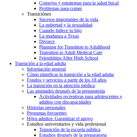
Consejos y estrategias para la salud bucal
Problemas para comer
Transiciónes
Sucesos importantes de la vida
La pubertad y la sexualidad
Cuando fallece tu hijo
La mudanza a Texas
Divorce
Planning for Transition to Adulthood
Transition to Adult Medical Care
Friendships After High School
Transición a la edad adulta
Información general
Cómo planificar la transición a la edad adulta
Fondos y servicios a partir de los 18 años
La transición en la atención médica
Las amistades después de la preparatoria
Actividades recreativas para adolescentes y
adultos con discapacidades
Historias personales
Preguntas frecuentes
Hijos adultos: Garantizar el apoyo
Estudios universitarios y vida profesional
Transición de la escuela pública
Estudios después de la preparatoria