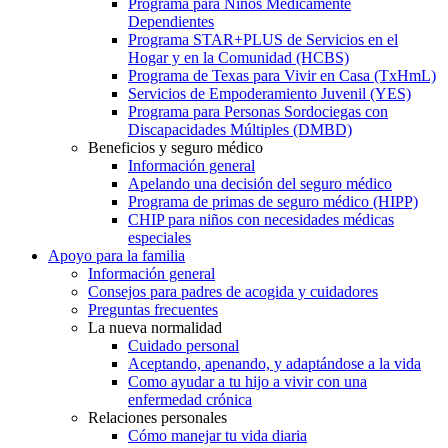
Programa para Niños Médicamente
Dependientes
Programa STAR+PLUS de Servicios en el
Hogar y en la Comunidad (HCBS)
Programa de Texas para Vivir en Casa (TxHmL)
Servicios de Empoderamiento Juvenil (YES)
Programa para Personas Sordociegas con
Discapacidades Múltiples (DMBD)
Beneficios y seguro médico
Información general
Apelando una decisión del seguro médico
Programa de primas de seguro médico (HIPP)
CHIP para niños con necesidades médicas
especiales
Apoyo para la familia
Información general
Consejos para padres de acogida y cuidadores
Preguntas frecuentes
La nueva normalidad
Cuidado personal
Aceptando, apenando, y adaptándose a la vida
Como ayudar a tu hijo a vivir con una
enfermedad crónica
Relaciones personales
Cómo manejar tu vida diaria