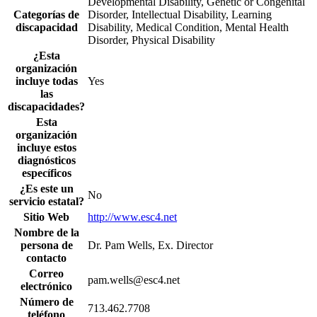
Developmental Disability, Genetic or Congenital
Categorías de
Disorder, Intellectual Disability, Learning
discapacidad
Disability, Medical Condition, Mental Health
Disorder, Physical Disability
¿Esta
organización
incluye todas
Yes
las
discapacidades?
Esta
organización
incluye estos
diagnósticos
específicos
¿Es este un
No
servicio estatal?
Sitio Web
http://www.esc4.net
Nombre de la
persona de
Dr. Pam Wells, Ex. Director
contacto
Correo
pam.wells@esc4.net
electrónico
Número de
713.462.7708
teléfono