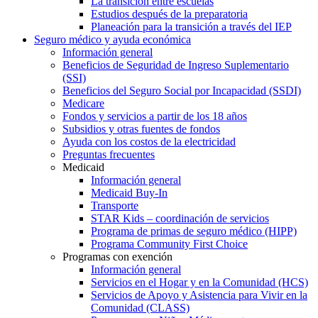
La transición entre escuelas
Estudios después de la preparatoria
Planeación para la transición a través del IEP
Seguro médico y ayuda económica
Información general
Beneficios de Seguridad de Ingreso Suplementario
(SSI)
Beneficios del Seguro Social por Incapacidad (SSDI)
Medicare
Fondos y servicios a partir de los 18 años
Subsidios y otras fuentes de fondos
Ayuda con los costos de la electricidad
Preguntas frecuentes
Medicaid
Información general
Medicaid Buy-In
Transporte
STAR Kids – coordinación de servicios
Programa de primas de seguro médico (HIPP)
Programa Community First Choice
Programas con exención
Información general
Servicios en el Hogar y en la Comunidad (HCS)
Servicios de Apoyo y Asistencia para Vivir en la
Comunidad (CLASS)