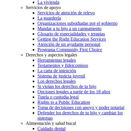
La vivienda
Servicios de apoyo
Servicios de atención de relevo
La guardería
Organizaciones subsidiadas por el gobierno
Mandar a tu hijo a un campamento
Glosario de especialidades y terapias
Getting the Right Education Services
Atención de un ayudante personal
Programa Community First Choice
Derechos y aspectos legales
Herramientas legales
Testamentos y fideicomisos
La carta de intención
Sistema de justicia juvenil
Los derechos legales
Si violan los derechos de tu hijo
Opciones legales a partir de los 18 años
Tutela o custodia legal
Rights to a Public Education
Toma de decisiones con apoyo y poder notarial
Defender los derechos de tu hijo y cambiar los
sistemas
Alimentación y salud bucal
Cuidado dental