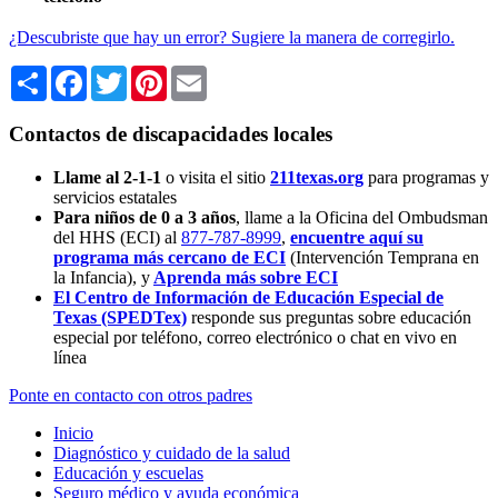
¿Descubriste que hay un error? Sugiere la manera de corregirlo.
Share
Facebook
Twitter
Pinterest
Email
Contactos de discapacidades locales
Llame al 2-1-1
o visita el sitio
211texas.org
para programas y
servicios estatales
Para niños de 0 a 3 años
, llame a la Oficina del Ombudsman
del HHS (ECI) al
877-787-8999
,
encuentre aquí su
programa más cercano de ECI
(Intervención Temprana en
la Infancia),
y
Aprenda más sobre ECI
El Centro de Información de Educación Especial de
Texas (SPEDTex)
responde sus preguntas sobre educación
especial por teléfono, correo electrónico o chat en vivo en
línea
Ponte en contacto con otros padres
Inicio
Diagnóstico y cuidado de la salud
Educación y escuelas
Seguro médico y ayuda económica