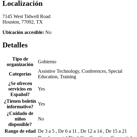
Localización
7145 West Tidwell Road
Houston, 77092, TX
Ubicación accesible:
No
Detalles
Tipo de
Gobierno
organización
Assistive Technology, Conferences, Special
Categorías
Education, Training
¿Se ofrecen
servicios en
Yes
Español?
¿Tienen boletín
Yes
informativo?
¿Cuidado de
niños
No
disponible?
Rango de edad
De 3 a 5 , De 6 a 11 , De 12 a 14 , De 15 a 21