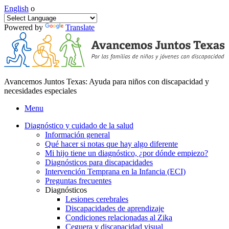
English
o
Powered by
Translate
Avancemos Juntos Texas: Ayuda para niños con discapacidad y
necesidades especiales
Menu
Diagnóstico y cuidado de la salud
Información general
Qué hacer si notas que hay algo diferente
Mi hijo tiene un diagnóstico, ¿por dónde empiezo?
Diagnósticos para discapacidades
Intervención Temprana en la Infancia (ECI)
Preguntas frecuentes
Diagnósticos
Lesiones cerebrales
Discapacidades de aprendizaje
Condiciones relacionadas al Zika
Ceguera y discapacidad visual