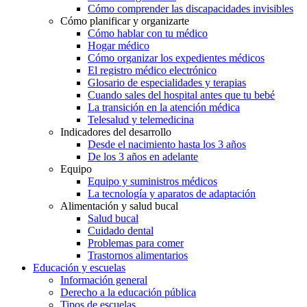
Cómo comprender las discapacidades invisibles
Cómo planificar y organizarte
Cómo hablar con tu médico
Hogar médico
Cómo organizar los expedientes médicos
El registro médico electrónico
Glosario de especialidades y terapias
Cuando sales del hospital antes que tu bebé
La transición en la atención médica
Telesalud y telemedicina
Indicadores del desarrollo
Desde el nacimiento hasta los 3 años
De los 3 años en adelante
Equipo
Equipo y suministros médicos
La tecnología y aparatos de adaptación
Alimentación y salud bucal
Salud bucal
Cuidado dental
Problemas para comer
Trastornos alimentarios
Educación y escuelas
Información general
Derecho a la educación pública
Tipos de escuelas