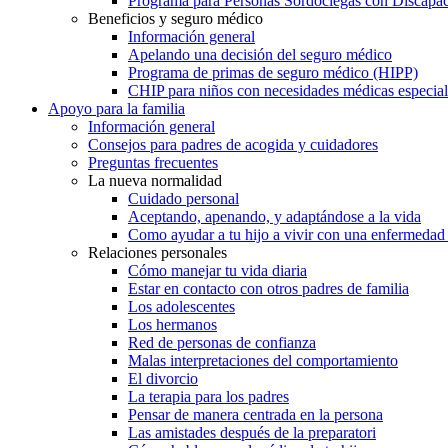
Programa para Personas Sordociegas con Discap
Beneficios y seguro médico
Información general
Apelando una decisión del seguro médico
Programa de primas de seguro médico (HIPP)
CHIP para niños con necesidades médicas especial
Apoyo para la familia
Información general
Consejos para padres de acogida y cuidadores
Preguntas frecuentes
La nueva normalidad
Cuidado personal
Aceptando, apenando, y adaptándose a la vida
Como ayudar a tu hijo a vivir con una enfermedad
Relaciones personales
Cómo manejar tu vida diaria
Estar en contacto con otros padres de familia
Los adolescentes
Los hermanos
Red de personas de confianza
Malas interpretaciones del comportamiento
El divorcio
La terapia para los padres
Pensar de manera centrada en la persona
Las amistades después de la preparatori