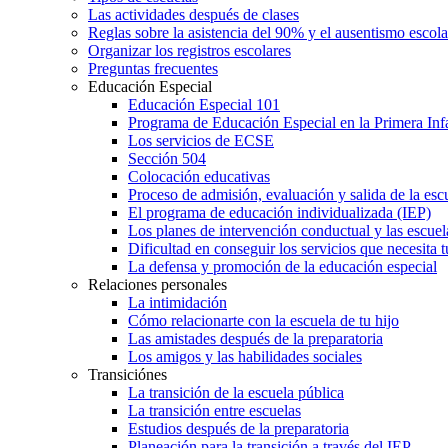
Las actividades después de clases
Reglas sobre la asistencia del 90% y el ausentismo escol
Organizar los registros escolares
Preguntas frecuentes
Educación Especial
Educación Especial 101
Programa de Educación Especial en la Primera Inf
Los servicios de ECSE
Sección 504
Colocación educativas
Proceso de admisión, evaluación y salida de la es
El programa de educación individualizada (IEP)
Los planes de intervención conductual y las escuel
Dificultad en conseguir los servicios que necesita t
La defensa y promoción de la educación especial
Relaciones personales
La intimidación
Cómo relacionarte con la escuela de tu hijo
Las amistades después de la preparatoria
Los amigos y las habilidades sociales
Transiciónes
La transición de la escuela pública
La transición entre escuelas
Estudios después de la preparatoria
Planeación para la transición a través del IEP