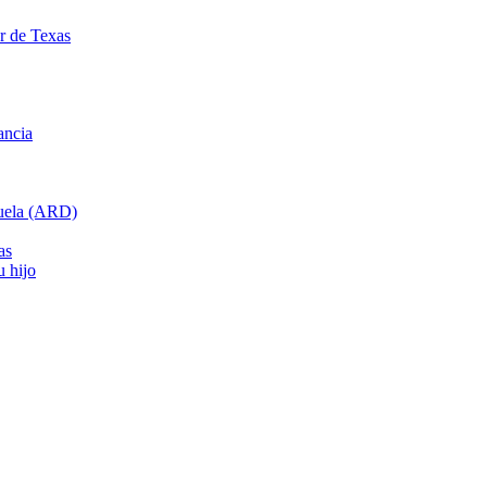
ar de Texas
ancia
cuela (ARD)
as
u hijo