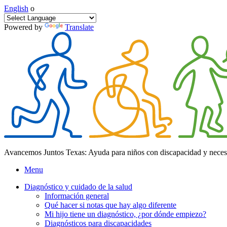
English
o
Powered by
Translate
Avancemos Juntos Texas: Ayuda para niños con discapacidad y neces
Menu
Diagnóstico y cuidado de la salud
Información general
Qué hacer si notas que hay algo diferente
Mi hijo tiene un diagnóstico, ¿por dónde empiezo?
Diagnósticos para discapacidades