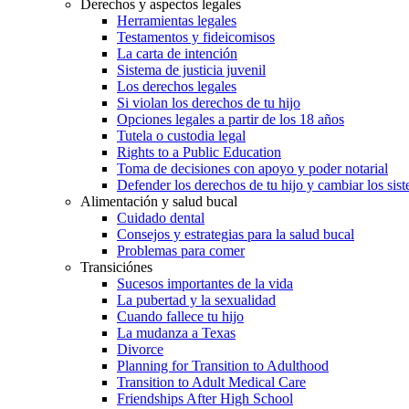
Derechos y aspectos legales
Herramientas legales
Testamentos y fideicomisos
La carta de intención
Sistema de justicia juvenil
Los derechos legales
Si violan los derechos de tu hijo
Opciones legales a partir de los 18 años
Tutela o custodia legal
Rights to a Public Education
Toma de decisiones con apoyo y poder notarial
Defender los derechos de tu hijo y cambiar los sis
Alimentación y salud bucal
Cuidado dental
Consejos y estrategias para la salud bucal
Problemas para comer
Transiciónes
Sucesos importantes de la vida
La pubertad y la sexualidad
Cuando fallece tu hijo
La mudanza a Texas
Divorce
Planning for Transition to Adulthood
Transition to Adult Medical Care
Friendships After High School