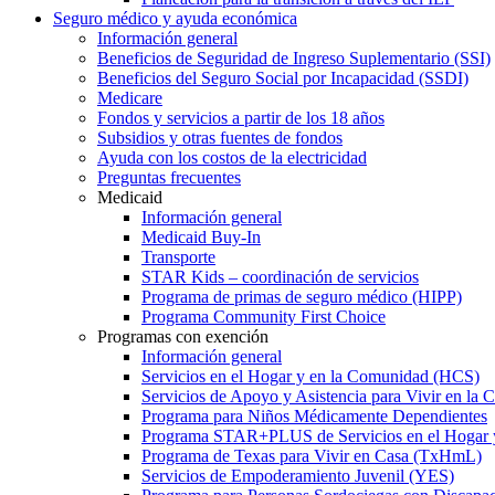
Seguro médico y ayuda económica
Información general
Beneficios de Seguridad de Ingreso Suplementario (SSI)
Beneficios del Seguro Social por Incapacidad (SSDI)
Medicare
Fondos y servicios a partir de los 18 años
Subsidios y otras fuentes de fondos
Ayuda con los costos de la electricidad
Preguntas frecuentes
Medicaid
Información general
Medicaid Buy-In
Transporte
STAR Kids – coordinación de servicios
Programa de primas de seguro médico (HIPP)
Programa Community First Choice
Programas con exención
Información general
Servicios en el Hogar y en la Comunidad (HCS)
Servicios de Apoyo y Asistencia para Vivir en l
Programa para Niños Médicamente Dependientes
Programa STAR+PLUS de Servicios en el Hogar
Programa de Texas para Vivir en Casa (TxHmL)
Servicios de Empoderamiento Juvenil (YES)