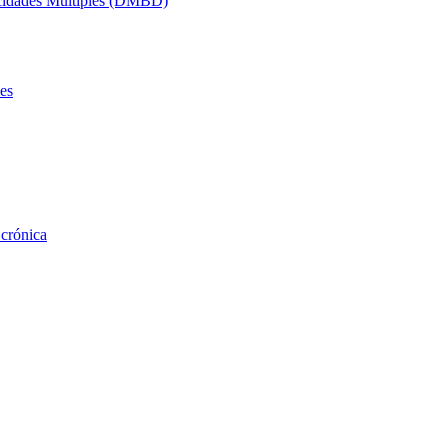
acidades Múltiples (DMBD)
es
 crónica