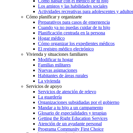
Cómo hablar con el médico de tu hijo
Los amigos y las habilidades sociales
Actividades recreativas para adolescentes y adulto
Cómo planificar y organizarte
Preparativos para casos de emergencia
Cuando ya no puedas cuidar de tu hijo
Planificación centrada en la persona
Hogar médico
Cómo organizar los expedientes médicos
El registro médico electrónico
Vivienda y situaciones familiares
Modificar tu hogar
Familias militares
Nuevas asignaciones
Habitantes de áreas rurales
La vivienda
Servicios de apoyo
Servicios de atención de relevo
La guardería
Organizaciones subsidiadas por el gobierno
Mandar a tu hijo a un campamento
Glosario de especialidades y terapias
Getting the Right Education Services
Atención de un ayudante personal
Programa Community First Choice