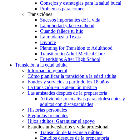
Consejos y estrategias para la salud bucal
Problemas para comer
Transiciónes
Sucesos importantes de la vida
La pubertad y la sexualidad
Cuando fallece tu hijo
La mudanza a Texas
Divorce
Planning for Transition to Adulthood
Transition to Adult Medical Care
Friendships After High School
Transición a la edad adulta
Información general
Cómo planificar la transición a la edad adulta
Fondos y servicios a partir de los 18 años
La transición en la atención médica
Las amistades después de la preparatoria
Actividades recreativas para adolescentes y
adultos con discapacidades
Historias personales
Preguntas frecuentes
Hijos adultos: Garantizar el apoyo
Estudios universitarios y vida profesional
Transición de la escuela pública
Estudios después de la preparatoria