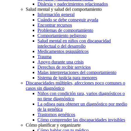
Dislexia y padecimientos relacionados
Salud mental y salud del comportamiento
Información general
Cuándo se debe conseguir ayuda
Encontrar recursos
Problemas de comportamiento
Comportamiento peligroso
Salud mental en niños con discapacidad
intelectual o del desarrollo
Medicamentos psiquiátricos
Trauma
Apoyo durante una crisis
Derechos de recibir servicios
Malas interpretaciones del comportamiento
Sistema de justicia para menores
Discapacidades múltiples, afecciones poco comunes o
casos sin diagnóstico
Niños con condición rara, varios diagnósticos o
no tiene diagnóstico
La odisea para obtener un diagnóstico por medio
de la genética
Trastornos genéticos
Cómo comprender las discapacidades invisibles
Cómo planificar y organizarte
Cómo hablar con tu médico