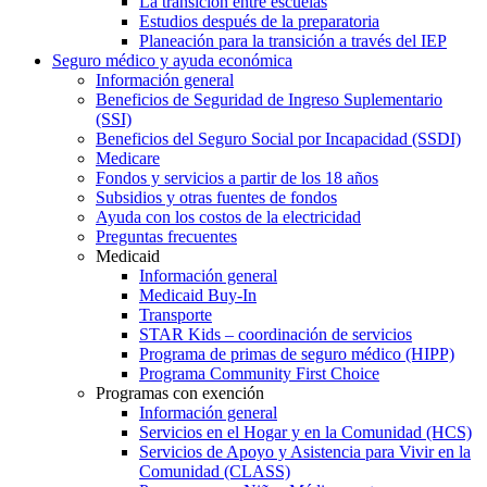
La transición entre escuelas
Estudios después de la preparatoria
Planeación para la transición a través del IEP
Seguro médico y ayuda económica
Información general
Beneficios de Seguridad de Ingreso Suplementario
(SSI)
Beneficios del Seguro Social por Incapacidad (SSDI)
Medicare
Fondos y servicios a partir de los 18 años
Subsidios y otras fuentes de fondos
Ayuda con los costos de la electricidad
Preguntas frecuentes
Medicaid
Información general
Medicaid Buy-In
Transporte
STAR Kids – coordinación de servicios
Programa de primas de seguro médico (HIPP)
Programa Community First Choice
Programas con exención
Información general
Servicios en el Hogar y en la Comunidad (HCS)
Servicios de Apoyo y Asistencia para Vivir en la
Comunidad (CLASS)