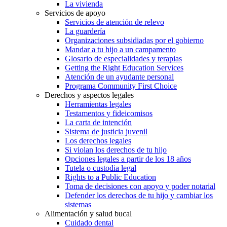
La vivienda
Servicios de apoyo
Servicios de atención de relevo
La guardería
Organizaciones subsidiadas por el gobierno
Mandar a tu hijo a un campamento
Glosario de especialidades y terapias
Getting the Right Education Services
Atención de un ayudante personal
Programa Community First Choice
Derechos y aspectos legales
Herramientas legales
Testamentos y fideicomisos
La carta de intención
Sistema de justicia juvenil
Los derechos legales
Si violan los derechos de tu hijo
Opciones legales a partir de los 18 años
Tutela o custodia legal
Rights to a Public Education
Toma de decisiones con apoyo y poder notarial
Defender los derechos de tu hijo y cambiar los
sistemas
Alimentación y salud bucal
Cuidado dental