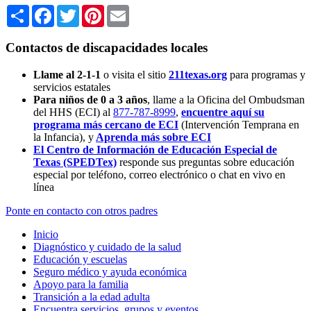
Share
Facebook
Twitter
Pinterest
Email
Contactos de discapacidades locales
Llame al 2-1-1
o visita el sitio
211texas.org
para programas y
servicios estatales
Para niños de 0 a 3 años
, llame a la Oficina del Ombudsman
del HHS (ECI) al
877-787-8999
,
encuentre aquí su
programa más cercano de ECI
(Intervención Temprana en
la Infancia),
y
Aprenda más sobre ECI
El Centro de Información de Educación Especial de
Texas (SPEDTex)
responde sus preguntas sobre educación
especial por teléfono, correo electrónico o chat en vivo en
línea
Ponte en contacto con otros padres
Inicio
Diagnóstico y cuidado de la salud
Educación y escuelas
Seguro médico y ayuda económica
Apoyo para la familia
Transición a la edad adulta
Encuentra servicios, grupos y eventos