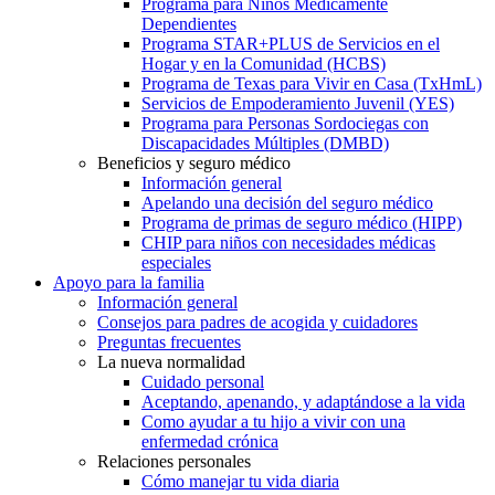
Programa para Niños Médicamente
Dependientes
Programa STAR+PLUS de Servicios en el
Hogar y en la Comunidad (HCBS)
Programa de Texas para Vivir en Casa (TxHmL)
Servicios de Empoderamiento Juvenil (YES)
Programa para Personas Sordociegas con
Discapacidades Múltiples (DMBD)
Beneficios y seguro médico
Información general
Apelando una decisión del seguro médico
Programa de primas de seguro médico (HIPP)
CHIP para niños con necesidades médicas
especiales
Apoyo para la familia
Información general
Consejos para padres de acogida y cuidadores
Preguntas frecuentes
La nueva normalidad
Cuidado personal
Aceptando, apenando, y adaptándose a la vida
Como ayudar a tu hijo a vivir con una
enfermedad crónica
Relaciones personales
Cómo manejar tu vida diaria