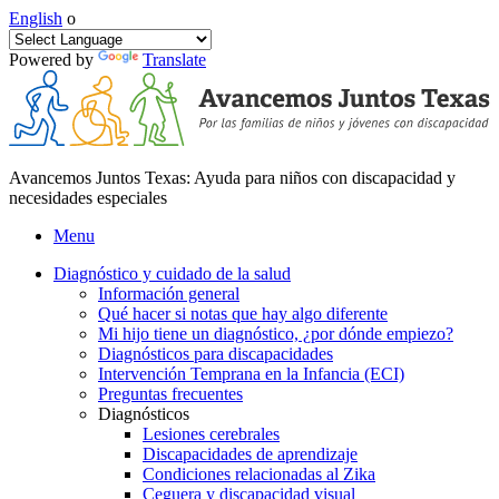
English
o
Powered by
Translate
Avancemos Juntos Texas: Ayuda para niños con discapacidad y
necesidades especiales
Menu
Diagnóstico y cuidado de la salud
Información general
Qué hacer si notas que hay algo diferente
Mi hijo tiene un diagnóstico, ¿por dónde empiezo?
Diagnósticos para discapacidades
Intervención Temprana en la Infancia (ECI)
Preguntas frecuentes
Diagnósticos
Lesiones cerebrales
Discapacidades de aprendizaje
Condiciones relacionadas al Zika
Ceguera y discapacidad visual