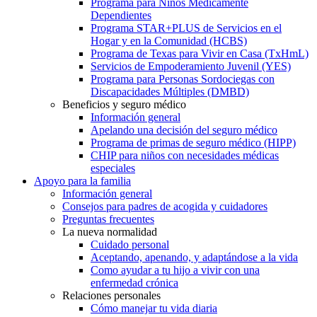
Programa para Niños Médicamente
Dependientes
Programa STAR+PLUS de Servicios en el
Hogar y en la Comunidad (HCBS)
Programa de Texas para Vivir en Casa (TxHmL)
Servicios de Empoderamiento Juvenil (YES)
Programa para Personas Sordociegas con
Discapacidades Múltiples (DMBD)
Beneficios y seguro médico
Información general
Apelando una decisión del seguro médico
Programa de primas de seguro médico (HIPP)
CHIP para niños con necesidades médicas
especiales
Apoyo para la familia
Información general
Consejos para padres de acogida y cuidadores
Preguntas frecuentes
La nueva normalidad
Cuidado personal
Aceptando, apenando, y adaptándose a la vida
Como ayudar a tu hijo a vivir con una
enfermedad crónica
Relaciones personales
Cómo manejar tu vida diaria