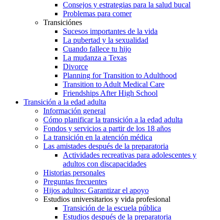
Consejos y estrategias para la salud bucal
Problemas para comer
Transiciónes
Sucesos importantes de la vida
La pubertad y la sexualidad
Cuando fallece tu hijo
La mudanza a Texas
Divorce
Planning for Transition to Adulthood
Transition to Adult Medical Care
Friendships After High School
Transición a la edad adulta
Información general
Cómo planificar la transición a la edad adulta
Fondos y servicios a partir de los 18 años
La transición en la atención médica
Las amistades después de la preparatoria
Actividades recreativas para adolescentes y
adultos con discapacidades
Historias personales
Preguntas frecuentes
Hijos adultos: Garantizar el apoyo
Estudios universitarios y vida profesional
Transición de la escuela pública
Estudios después de la preparatoria