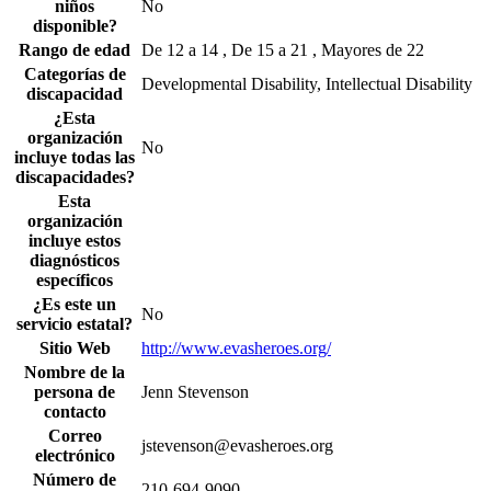
niños
No
disponible?
Rango de edad
De 12 a 14 , De 15 a 21 , Mayores de 22
Categorías de
Developmental Disability, Intellectual Disability
discapacidad
¿Esta
organización
No
incluye todas las
discapacidades?
Esta
organización
incluye estos
diagnósticos
específicos
¿Es este un
No
servicio estatal?
Sitio Web
http://www.evasheroes.org/
Nombre de la
persona de
Jenn Stevenson
contacto
Correo
jstevenson@evasheroes.org
electrónico
Número de
210-694-9090