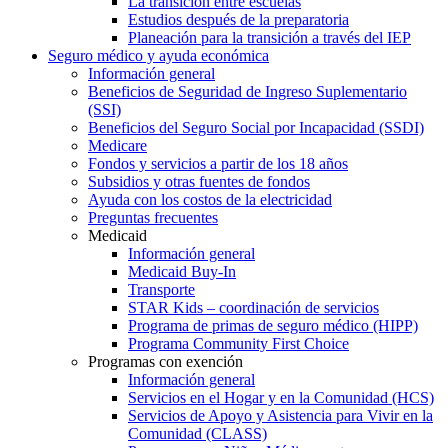
La transición entre escuelas
Estudios después de la preparatoria
Planeación para la transición a través del IEP
Seguro médico y ayuda económica
Información general
Beneficios de Seguridad de Ingreso Suplementario
(SSI)
Beneficios del Seguro Social por Incapacidad (SSDI)
Medicare
Fondos y servicios a partir de los 18 años
Subsidios y otras fuentes de fondos
Ayuda con los costos de la electricidad
Preguntas frecuentes
Medicaid
Información general
Medicaid Buy-In
Transporte
STAR Kids – coordinación de servicios
Programa de primas de seguro médico (HIPP)
Programa Community First Choice
Programas con exención
Información general
Servicios en el Hogar y en la Comunidad (HCS)
Servicios de Apoyo y Asistencia para Vivir en la
Comunidad (CLASS)