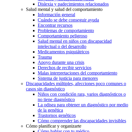
Dislexia y padecimientos relacionados
Salud mental y salud del comportamiento
Información general
Cuándo se debe conseguir ayuda
Encontrar recursos
Problemas de comportamiento
Comportamiento peligroso
Salud mental en niños con discapacidad
intelectual o del desarrollo
Medicamentos psiquiátricos
Trauma
Apoyo durante una crisis
Derechos de recibir servicios
Malas interpretaciones del comportamiento
Sistema de justicia para menores
Discapacidades múltiples, afecciones poco comunes o
casos sin diagnóstico
Niños con condición rara, varios diagnósticos o
no tiene diagnóstico
La odisea para obtener un diagnóstico por medio
de la genética
Trastornos genéticos
Cómo comprender las discapacidades invisibles
Cómo planificar y organizarte
Cómo hablar con tu médico