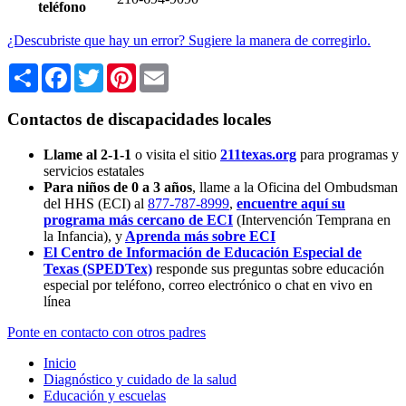
teléfono
¿Descubriste que hay un error? Sugiere la manera de corregirlo.
Share
Facebook
Twitter
Pinterest
Email
Contactos de discapacidades locales
Llame al 2-1-1
o visita el sitio
211texas.org
para programas y
servicios estatales
Para niños de 0 a 3 años
, llame a la Oficina del Ombudsman
del HHS (ECI) al
877-787-8999
,
encuentre aquí su
programa más cercano de ECI
(Intervención Temprana en
la Infancia),
y
Aprenda más sobre ECI
El Centro de Información de Educación Especial de
Texas (SPEDTex)
responde sus preguntas sobre educación
especial por teléfono, correo electrónico o chat en vivo en
línea
Ponte en contacto con otros padres
Inicio
Diagnóstico y cuidado de la salud
Educación y escuelas