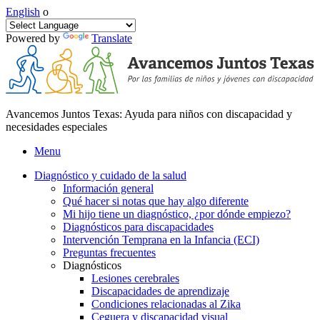
English
o
Powered by
Translate
Avancemos Juntos Texas: Ayuda para niños con discapacidad y
necesidades especiales
Menu
Diagnóstico y cuidado de la salud
Información general
Qué hacer si notas que hay algo diferente
Mi hijo tiene un diagnóstico, ¿por dónde empiezo?
Diagnósticos para discapacidades
Intervención Temprana en la Infancia (ECI)
Preguntas frecuentes
Diagnósticos
Lesiones cerebrales
Discapacidades de aprendizaje
Condiciones relacionadas al Zika
Ceguera y discapacidad visual