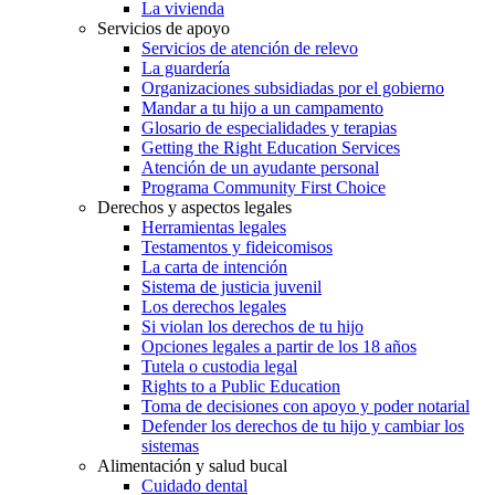
La vivienda
Servicios de apoyo
Servicios de atención de relevo
La guardería
Organizaciones subsidiadas por el gobierno
Mandar a tu hijo a un campamento
Glosario de especialidades y terapias
Getting the Right Education Services
Atención de un ayudante personal
Programa Community First Choice
Derechos y aspectos legales
Herramientas legales
Testamentos y fideicomisos
La carta de intención
Sistema de justicia juvenil
Los derechos legales
Si violan los derechos de tu hijo
Opciones legales a partir de los 18 años
Tutela o custodia legal
Rights to a Public Education
Toma de decisiones con apoyo y poder notarial
Defender los derechos de tu hijo y cambiar los
sistemas
Alimentación y salud bucal
Cuidado dental