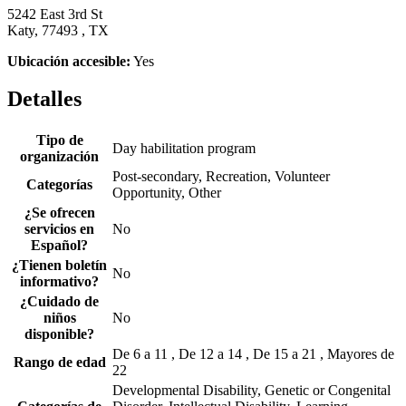
5242 East 3rd St
Katy, 77493 , TX
Ubicación accesible:
Yes
Detalles
Tipo de
Day habilitation program
organización
Post-secondary, Recreation, Volunteer
Categorías
Opportunity, Other
¿Se ofrecen
servicios en
No
Español?
¿Tienen boletín
No
informativo?
¿Cuidado de
niños
No
disponible?
De 6 a 11 , De 12 a 14 , De 15 a 21 , Mayores de
Rango de edad
22
Developmental Disability, Genetic or Congenital