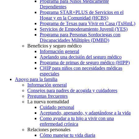
Programa para Niños Médicamente
Dependientes
Programa STAR+PLUS de Servicios en el
Hogar y en la Comunidad (HCBS)
Programa de Texas para Vivir en Casa (TxHmL)
Servicios de Empoderamiento Juvenil (YES)
Programa para Personas Sordociegas con
Discapacidades Múltiples (DMBD)
Beneficios y seguro médico
Información general
Apelando una decisión del seguro médico
Programa de primas de seguro médico (HIPP)
CHIP para niños con necesidades médicas
especiales
Apoyo para la familia
Información general
Consejos para padres de acogida y cuidadores
Preguntas frecuentes
La nueva normalidad
Cuidado personal
Aceptando, apenando, y adaptándose a la vida
Como ayudar a tu hijo a vivir con una
enfermedad crónica
Relaciones personales
Cómo manejar tu vida diaria