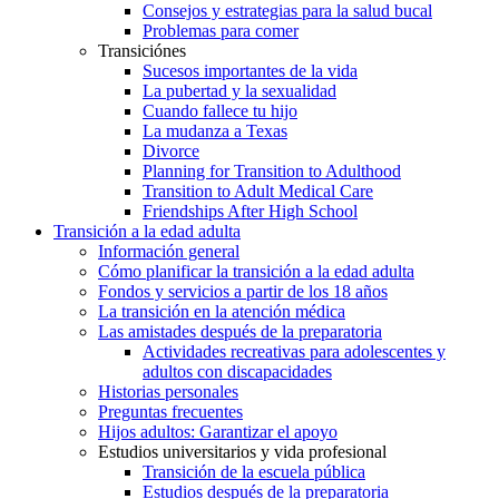
Consejos y estrategias para la salud bucal
Problemas para comer
Transiciónes
Sucesos importantes de la vida
La pubertad y la sexualidad
Cuando fallece tu hijo
La mudanza a Texas
Divorce
Planning for Transition to Adulthood
Transition to Adult Medical Care
Friendships After High School
Transición a la edad adulta
Información general
Cómo planificar la transición a la edad adulta
Fondos y servicios a partir de los 18 años
La transición en la atención médica
Las amistades después de la preparatoria
Actividades recreativas para adolescentes y
adultos con discapacidades
Historias personales
Preguntas frecuentes
Hijos adultos: Garantizar el apoyo
Estudios universitarios y vida profesional
Transición de la escuela pública
Estudios después de la preparatoria