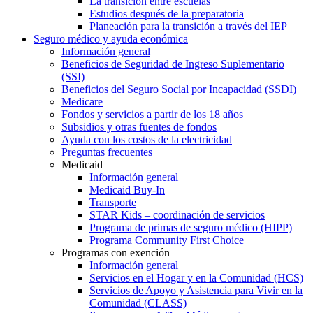
La transición entre escuelas
Estudios después de la preparatoria
Planeación para la transición a través del IEP
Seguro médico y ayuda económica
Información general
Beneficios de Seguridad de Ingreso Suplementario
(SSI)
Beneficios del Seguro Social por Incapacidad (SSDI)
Medicare
Fondos y servicios a partir de los 18 años
Subsidios y otras fuentes de fondos
Ayuda con los costos de la electricidad
Preguntas frecuentes
Medicaid
Información general
Medicaid Buy-In
Transporte
STAR Kids – coordinación de servicios
Programa de primas de seguro médico (HIPP)
Programa Community First Choice
Programas con exención
Información general
Servicios en el Hogar y en la Comunidad (HCS)
Servicios de Apoyo y Asistencia para Vivir en la
Comunidad (CLASS)