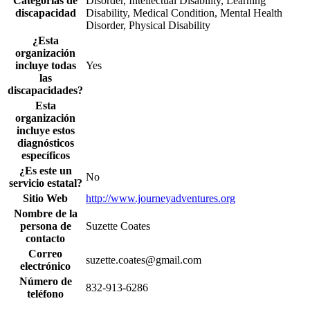
Categorías de
Disorder, Intellectual Disability, Learning
discapacidad
Disability, Medical Condition, Mental Health
Disorder, Physical Disability
¿Esta
organización
incluye todas
Yes
las
discapacidades?
Esta
organización
incluye estos
diagnósticos
específicos
¿Es este un
No
servicio estatal?
Sitio Web
http://www.journeyadventures.org
Nombre de la
persona de
Suzette Coates
contacto
Correo
suzette.coates@gmail.com
electrónico
Número de
832-913-6286
teléfono