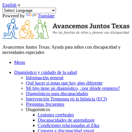
English
o
Powered by
Translate
Avancemos Juntos Texas: Ayuda para niños con discapacidad y
necesidades especiales
Menu
Diagnóstico y cuidado de la salud
Información general
Qué hacer si notas que hay algo diferente
Mi hijo tiene un diagnóstico, ¿por dónde empiezo?
Diagnósticos para discapacidades
Intervención Temprana en la Infancia (ECI)
Preguntas frecuentes
Diagnósticos
Lesiones cerebrales
Discapacidades de aprendizaje
Condiciones relacionadas al Zika
Ceguera y discapacidad visual