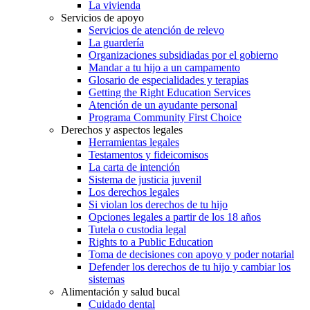
La vivienda
Servicios de apoyo
Servicios de atención de relevo
La guardería
Organizaciones subsidiadas por el gobierno
Mandar a tu hijo a un campamento
Glosario de especialidades y terapias
Getting the Right Education Services
Atención de un ayudante personal
Programa Community First Choice
Derechos y aspectos legales
Herramientas legales
Testamentos y fideicomisos
La carta de intención
Sistema de justicia juvenil
Los derechos legales
Si violan los derechos de tu hijo
Opciones legales a partir de los 18 años
Tutela o custodia legal
Rights to a Public Education
Toma de decisiones con apoyo y poder notarial
Defender los derechos de tu hijo y cambiar los
sistemas
Alimentación y salud bucal
Cuidado dental