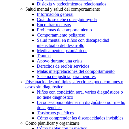
Dislexia y padecimientos relacionados
Salud mental y salud del comportamiento
Información general
Cuándo se debe conseguir ayuda
Encontrar recursos
Problemas de comportamiento
Comportamiento peligroso
Salud mental en niños con discapacidad
intelectual o del desarrollo
Medicamentos psiquiátricos
Trauma
Apoyo durante una crisis
Derechos de recibir servicios
Malas interpretaciones del comportamiento
Sistema de justicia para menores
Discapacidades múltiples, afecciones poco comunes o
casos sin diagnóstico
Niños con condición rara, varios diagnósticos o
no tiene diagnóstico
La odisea para obtener un diagnóstico por medio
de la genética
Trastornos genéticos
Cómo comprender las discapacidades invisibles
Cómo planificar y organizarte
Cómo hablar con tu médico