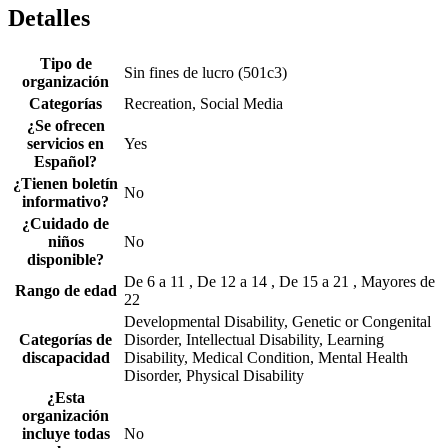
Detalles
Tipo de
Sin fines de lucro (501c3)
organización
Categorías
Recreation, Social Media
¿Se ofrecen
servicios en
Yes
Español?
¿Tienen boletín
No
informativo?
¿Cuidado de
niños
No
disponible?
De 6 a 11 , De 12 a 14 , De 15 a 21 , Mayores de
Rango de edad
22
Developmental Disability, Genetic or Congenital
Categorías de
Disorder, Intellectual Disability, Learning
discapacidad
Disability, Medical Condition, Mental Health
Disorder, Physical Disability
¿Esta
organización
incluye todas
No