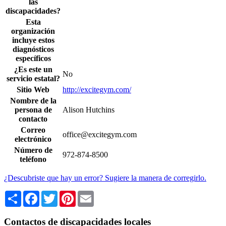
las
discapacidades?
Esta
organización
incluye estos
diagnósticos
específicos
¿Es este un
No
servicio estatal?
Sitio Web
http://excitegym.com/
Nombre de la
persona de
Alison Hutchins
contacto
Correo
office@excitegym.com
electrónico
Número de
972-874-8500
teléfono
¿Descubriste que hay un error? Sugiere la manera de corregirlo.
Share
Facebook
Twitter
Pinterest
Email
Contactos de discapacidades locales