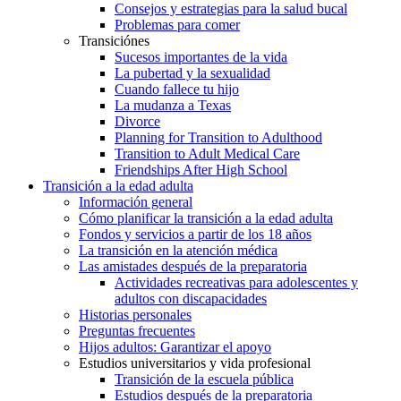
Consejos y estrategias para la salud bucal
Problemas para comer
Transiciónes
Sucesos importantes de la vida
La pubertad y la sexualidad
Cuando fallece tu hijo
La mudanza a Texas
Divorce
Planning for Transition to Adulthood
Transition to Adult Medical Care
Friendships After High School
Transición a la edad adulta
Información general
Cómo planificar la transición a la edad adulta
Fondos y servicios a partir de los 18 años
La transición en la atención médica
Las amistades después de la preparatoria
Actividades recreativas para adolescentes y
adultos con discapacidades
Historias personales
Preguntas frecuentes
Hijos adultos: Garantizar el apoyo
Estudios universitarios y vida profesional
Transición de la escuela pública
Estudios después de la preparatoria