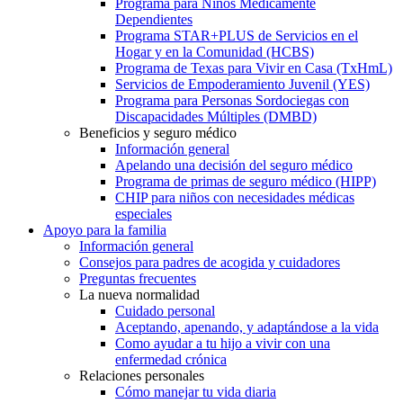
Programa para Niños Médicamente
Dependientes
Programa STAR+PLUS de Servicios en el
Hogar y en la Comunidad (HCBS)
Programa de Texas para Vivir en Casa (TxHmL)
Servicios de Empoderamiento Juvenil (YES)
Programa para Personas Sordociegas con
Discapacidades Múltiples (DMBD)
Beneficios y seguro médico
Información general
Apelando una decisión del seguro médico
Programa de primas de seguro médico (HIPP)
CHIP para niños con necesidades médicas
especiales
Apoyo para la familia
Información general
Consejos para padres de acogida y cuidadores
Preguntas frecuentes
La nueva normalidad
Cuidado personal
Aceptando, apenando, y adaptándose a la vida
Como ayudar a tu hijo a vivir con una
enfermedad crónica
Relaciones personales
Cómo manejar tu vida diaria