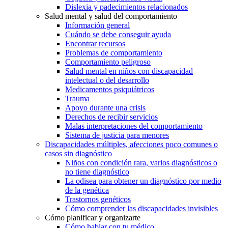
Dislexia y padecimientos relacionados
Salud mental y salud del comportamiento
Información general
Cuándo se debe conseguir ayuda
Encontrar recursos
Problemas de comportamiento
Comportamiento peligroso
Salud mental en niños con discapacidad
intelectual o del desarrollo
Medicamentos psiquiátricos
Trauma
Apoyo durante una crisis
Derechos de recibir servicios
Malas interpretaciones del comportamiento
Sistema de justicia para menores
Discapacidades múltiples, afecciones poco comunes o
casos sin diagnóstico
Niños con condición rara, varios diagnósticos o
no tiene diagnóstico
La odisea para obtener un diagnóstico por medio
de la genética
Trastornos genéticos
Cómo comprender las discapacidades invisibles
Cómo planificar y organizarte
Cómo hablar con tu médico