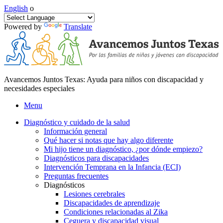
English
o
Powered by
Translate
Avancemos Juntos Texas: Ayuda para niños con discapacidad y
necesidades especiales
Menu
Diagnóstico y cuidado de la salud
Información general
Qué hacer si notas que hay algo diferente
Mi hijo tiene un diagnóstico, ¿por dónde empiezo?
Diagnósticos para discapacidades
Intervención Temprana en la Infancia (ECI)
Preguntas frecuentes
Diagnósticos
Lesiones cerebrales
Discapacidades de aprendizaje
Condiciones relacionadas al Zika
Ceguera y discapacidad visual