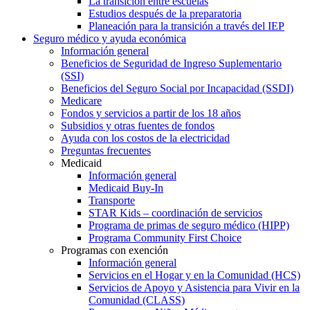
La transición entre escuelas
Estudios después de la preparatoria
Planeación para la transición a través del IEP
Seguro médico y ayuda económica
Información general
Beneficios de Seguridad de Ingreso Suplementario
(SSI)
Beneficios del Seguro Social por Incapacidad (SSDI)
Medicare
Fondos y servicios a partir de los 18 años
Subsidios y otras fuentes de fondos
Ayuda con los costos de la electricidad
Preguntas frecuentes
Medicaid
Información general
Medicaid Buy-In
Transporte
STAR Kids – coordinación de servicios
Programa de primas de seguro médico (HIPP)
Programa Community First Choice
Programas con exención
Información general
Servicios en el Hogar y en la Comunidad (HCS)
Servicios de Apoyo y Asistencia para Vivir en la
Comunidad (CLASS)