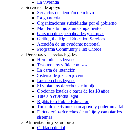
La vivienda
Servicios de apoyo
Servicios de atención de relevo
La guardería
Organizaciones subsidiadas por el gobierno
Mandar a tu hijo a un campamento
Glosario de especialidades y terapias
Getting the Right Education Services
Atención de un ayudante personal
Programa Community First Choice
Derechos y aspectos legales
Herramientas legales
Testamentos y fideicomisos
La carta de intención
Sistema de justicia juvenil
Los derechos legales
Si violan los derechos de tu hijo
Opciones legales a partir de los 18 años
Tutela o custodia legal
Rights to a Public Education
Toma de decisiones con apoyo y poder notarial
Defender los derechos de tu hijo y cambiar los
sistemas
Alimentación y salud bucal
Cuidado dental