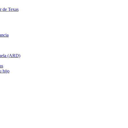
ar de Texas
ancia
cuela (ARD)
as
u hijo