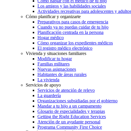
Cómo hablar con el médico de tu hijo
Los amigos y las habilidades sociales
Actividades recreativas para adolescentes y adulto
Cómo planificar y organizarte
Preparativos para casos de emergencia
Cuando ya no puedas cuidar de tu hijo
Planificación centrada en la persona
Hogar médico
Cómo organizar los expedientes médicos
El registro médico electrónico
Vivienda y situaciones familiares
Modificar tu hogar
Familias militares
Nuevas asignaciones
Habitantes de áreas rurales
La vivienda
Servicios de apoyo
Servicios de atención de relevo
La guardería
Organizaciones subsidiadas por el gobierno
Mandar a tu hijo a un campamento
Glosario de especialidades y terapias
Getting the Right Education Services
Atención de un ayudante personal
Programa Community First Choice