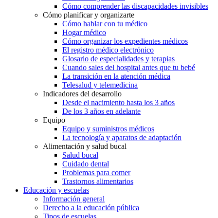
Cómo comprender las discapacidades invisibles
Cómo planificar y organizarte
Cómo hablar con tu médico
Hogar médico
Cómo organizar los expedientes médicos
El registro médico electrónico
Glosario de especialidades y terapias
Cuando sales del hospital antes que tu bebé
La transición en la atención médica
Telesalud y telemedicina
Indicadores del desarrollo
Desde el nacimiento hasta los 3 años
De los 3 años en adelante
Equipo
Equipo y suministros médicos
La tecnología y aparatos de adaptación
Alimentación y salud bucal
Salud bucal
Cuidado dental
Problemas para comer
Trastornos alimentarios
Educación y escuelas
Información general
Derecho a la educación pública
Tipos de escuelas