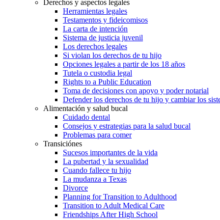
Derechos y aspectos legales
Herramientas legales
Testamentos y fideicomisos
La carta de intención
Sistema de justicia juvenil
Los derechos legales
Si violan los derechos de tu hijo
Opciones legales a partir de los 18 años
Tutela o custodia legal
Rights to a Public Education
Toma de decisiones con apoyo y poder notarial
Defender los derechos de tu hijo y cambiar los sis
Alimentación y salud bucal
Cuidado dental
Consejos y estrategias para la salud bucal
Problemas para comer
Transiciónes
Sucesos importantes de la vida
La pubertad y la sexualidad
Cuando fallece tu hijo
La mudanza a Texas
Divorce
Planning for Transition to Adulthood
Transition to Adult Medical Care
Friendships After High School