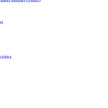
acidades Múltiples (DMBD)
es
 crónica