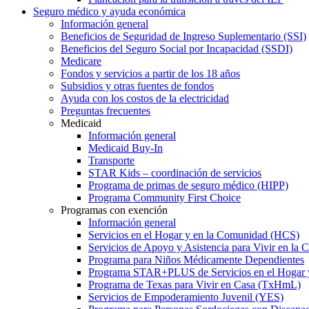
Seguro médico y ayuda económica
Información general
Beneficios de Seguridad de Ingreso Suplementario (SSI)
Beneficios del Seguro Social por Incapacidad (SSDI)
Medicare
Fondos y servicios a partir de los 18 años
Subsidios y otras fuentes de fondos
Ayuda con los costos de la electricidad
Preguntas frecuentes
Medicaid
Información general
Medicaid Buy-In
Transporte
STAR Kids – coordinación de servicios
Programa de primas de seguro médico (HIPP)
Programa Community First Choice
Programas con exención
Información general
Servicios en el Hogar y en la Comunidad (HCS)
Servicios de Apoyo y Asistencia para Vivir en l
Programa para Niños Médicamente Dependientes
Programa STAR+PLUS de Servicios en el Hogar
Programa de Texas para Vivir en Casa (TxHmL)
Servicios de Empoderamiento Juvenil (YES)