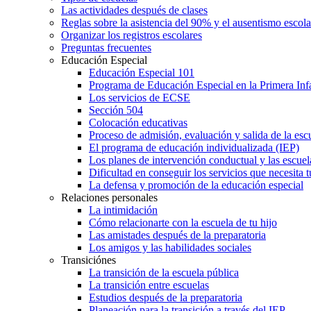
Las actividades después de clases
Reglas sobre la asistencia del 90% y el ausentismo escol
Organizar los registros escolares
Preguntas frecuentes
Educación Especial
Educación Especial 101
Programa de Educación Especial en la Primera Inf
Los servicios de ECSE
Sección 504
Colocación educativas
Proceso de admisión, evaluación y salida de la es
El programa de educación individualizada (IEP)
Los planes de intervención conductual y las escuel
Dificultad en conseguir los servicios que necesita t
La defensa y promoción de la educación especial
Relaciones personales
La intimidación
Cómo relacionarte con la escuela de tu hijo
Las amistades después de la preparatoria
Los amigos y las habilidades sociales
Transiciónes
La transición de la escuela pública
La transición entre escuelas
Estudios después de la preparatoria
Planeación para la transición a través del IEP