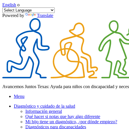
English
o
Powered by
Translate
Avancemos Juntos Texas: Ayuda para niños con discapacidad y neces
Menu
Diagnóstico y cuidado de la salud
Información general
Qué hacer si notas que hay algo diferente
Mi hijo tiene un diagnóstico, ¿por dónde empiezo?
Diagnósticos para discapacidades