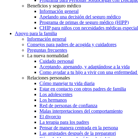
Programa para Personas Sordociegas con Discap
Beneficios y seguro médico
Información general
Apelando una decisión del seguro médico
Programa de primas de seguro médico (HIPP)
CHIP para niños con necesidades médicas especial
Apoyo para la familia
Información general
Consejos para padres de acogida y cuidadores
Preguntas frecuentes
La nueva normalidad
Cuidado personal
Aceptando, apenando, y adaptándose a la vida
Como ayudar a tu hijo a vivir con una enfermedad
Relaciones personales
Cómo manejar tu vida diaria
Estar en contacto con otros padres de familia
Los adolescentes
Los hermanos
Red de personas de confianza
Malas interpretaciones del comportamiento
El divorcio
La terapia para los padres
Pensar de manera centrada en la persona
Las amistades después de la preparatori