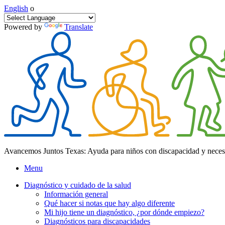
English
o
Powered by
Translate
Avancemos Juntos Texas: Ayuda para niños con discapacidad y neces
Menu
Diagnóstico y cuidado de la salud
Información general
Qué hacer si notas que hay algo diferente
Mi hijo tiene un diagnóstico, ¿por dónde empiezo?
Diagnósticos para discapacidades