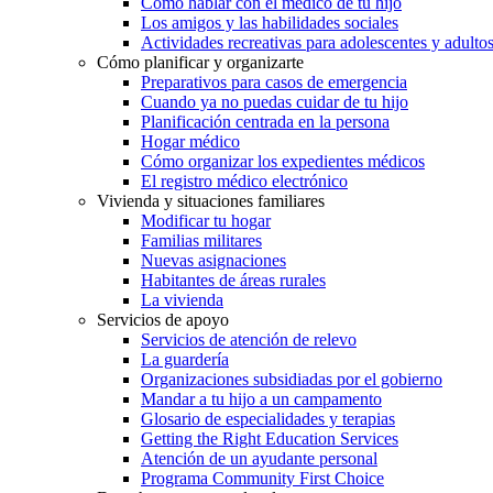
Cómo hablar con el médico de tu hijo
Los amigos y las habilidades sociales
Actividades recreativas para adolescentes y adulto
Cómo planificar y organizarte
Preparativos para casos de emergencia
Cuando ya no puedas cuidar de tu hijo
Planificación centrada en la persona
Hogar médico
Cómo organizar los expedientes médicos
El registro médico electrónico
Vivienda y situaciones familiares
Modificar tu hogar
Familias militares
Nuevas asignaciones
Habitantes de áreas rurales
La vivienda
Servicios de apoyo
Servicios de atención de relevo
La guardería
Organizaciones subsidiadas por el gobierno
Mandar a tu hijo a un campamento
Glosario de especialidades y terapias
Getting the Right Education Services
Atención de un ayudante personal
Programa Community First Choice