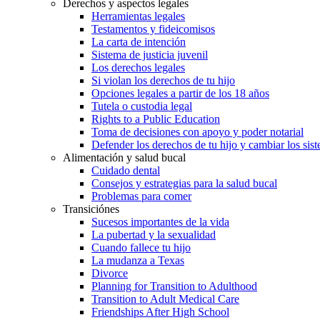
Derechos y aspectos legales
Herramientas legales
Testamentos y fideicomisos
La carta de intención
Sistema de justicia juvenil
Los derechos legales
Si violan los derechos de tu hijo
Opciones legales a partir de los 18 años
Tutela o custodia legal
Rights to a Public Education
Toma de decisiones con apoyo y poder notarial
Defender los derechos de tu hijo y cambiar los sis
Alimentación y salud bucal
Cuidado dental
Consejos y estrategias para la salud bucal
Problemas para comer
Transiciónes
Sucesos importantes de la vida
La pubertad y la sexualidad
Cuando fallece tu hijo
La mudanza a Texas
Divorce
Planning for Transition to Adulthood
Transition to Adult Medical Care
Friendships After High School