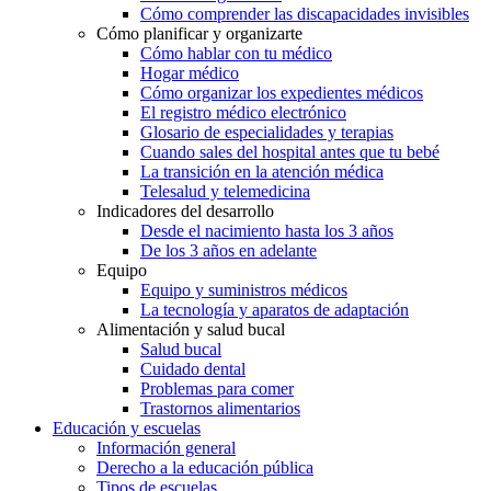
Cómo comprender las discapacidades invisibles
Cómo planificar y organizarte
Cómo hablar con tu médico
Hogar médico
Cómo organizar los expedientes médicos
El registro médico electrónico
Glosario de especialidades y terapias
Cuando sales del hospital antes que tu bebé
La transición en la atención médica
Telesalud y telemedicina
Indicadores del desarrollo
Desde el nacimiento hasta los 3 años
De los 3 años en adelante
Equipo
Equipo y suministros médicos
La tecnología y aparatos de adaptación
Alimentación y salud bucal
Salud bucal
Cuidado dental
Problemas para comer
Trastornos alimentarios
Educación y escuelas
Información general
Derecho a la educación pública
Tipos de escuelas