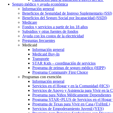
Seguro médico y ayuda económica
Información general
Beneficios de Seguridad de Ingreso Suplementario (SSI)
Beneficios del Seguro Social por Incapacidad (SSDI)
Medicare
Fondos y servicios a partir de los 18 años
Subsidios y otras fuentes de fondos
Ayuda con los costos de la electricidad
Preguntas frecuentes
Medicaid
Información general
Medicaid Buy-In
Transporte
STAR Kids – coordinación de servicios
Programa de primas de seguro médico (HIPP)
Programa Community First Choice
Programas con exención
Información general
Servicios en el Hogar y en la Comunidad (HCS)
Servicios de Apoyo y Asistencia para Vivir en l
Programa para Niños Médicamente Dependientes
Programa STAR+PLUS de Servicios en el Hogar
Programa de Texas para Vivir en Casa (TxHmL)
Servicios de Empoderamiento Juvenil (YES)