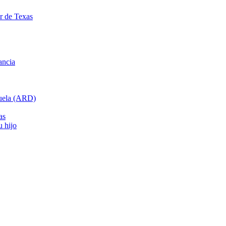
ar de Texas
ancia
cuela (ARD)
as
u hijo