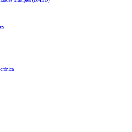
acidades Múltiples (DMBD)
es
 crónica