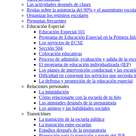
Las actividades después de clases
Reglas sobre la asistencia del 90% y el ausentismo escol
Organizar los registros escolares
Preguntas frecuentes
Educación Especial
Educación Especial 101
Programa de Educación Especial en la Primera Inf
Los servicios de ECSE
Sección 504
Colocación educativas
Proceso de admisión, evaluación y salida de la es
El programa de educación individualizada (IEP)
Los planes de intervención conductual y las escuel
Dificultad en conseguir los servicios que necesita t
La defensa y promoción de la educación especial
Relaciones personales
La intimidación
Cómo relacionarte con la escuela de tu hijo
Las amistades después de la preparatoria
Los amigos y las habilidades sociales
Transiciónes
La transición de la escuela pública
La transición entre escuelas
Estudios después de la preparatoria
Planeación para la transición a través del IEP