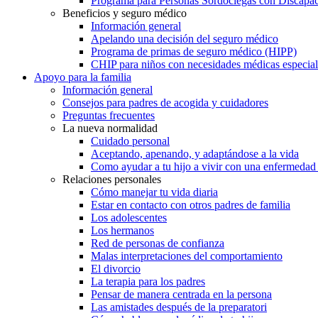
Programa para Personas Sordociegas con Discap
Beneficios y seguro médico
Información general
Apelando una decisión del seguro médico
Programa de primas de seguro médico (HIPP)
CHIP para niños con necesidades médicas especial
Apoyo para la familia
Información general
Consejos para padres de acogida y cuidadores
Preguntas frecuentes
La nueva normalidad
Cuidado personal
Aceptando, apenando, y adaptándose a la vida
Como ayudar a tu hijo a vivir con una enfermedad
Relaciones personales
Cómo manejar tu vida diaria
Estar en contacto con otros padres de familia
Los adolescentes
Los hermanos
Red de personas de confianza
Malas interpretaciones del comportamiento
El divorcio
La terapia para los padres
Pensar de manera centrada en la persona
Las amistades después de la preparatori