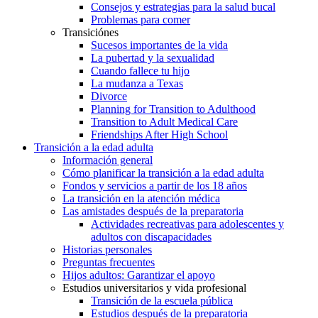
Consejos y estrategias para la salud bucal
Problemas para comer
Transiciónes
Sucesos importantes de la vida
La pubertad y la sexualidad
Cuando fallece tu hijo
La mudanza a Texas
Divorce
Planning for Transition to Adulthood
Transition to Adult Medical Care
Friendships After High School
Transición a la edad adulta
Información general
Cómo planificar la transición a la edad adulta
Fondos y servicios a partir de los 18 años
La transición en la atención médica
Las amistades después de la preparatoria
Actividades recreativas para adolescentes y
adultos con discapacidades
Historias personales
Preguntas frecuentes
Hijos adultos: Garantizar el apoyo
Estudios universitarios y vida profesional
Transición de la escuela pública
Estudios después de la preparatoria