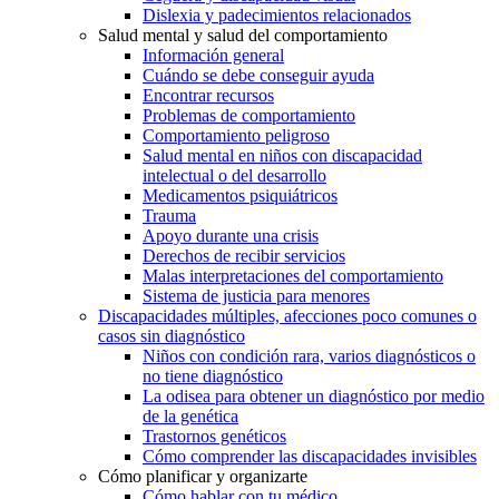
Dislexia y padecimientos relacionados
Salud mental y salud del comportamiento
Información general
Cuándo se debe conseguir ayuda
Encontrar recursos
Problemas de comportamiento
Comportamiento peligroso
Salud mental en niños con discapacidad
intelectual o del desarrollo
Medicamentos psiquiátricos
Trauma
Apoyo durante una crisis
Derechos de recibir servicios
Malas interpretaciones del comportamiento
Sistema de justicia para menores
Discapacidades múltiples, afecciones poco comunes o
casos sin diagnóstico
Niños con condición rara, varios diagnósticos o
no tiene diagnóstico
La odisea para obtener un diagnóstico por medio
de la genética
Trastornos genéticos
Cómo comprender las discapacidades invisibles
Cómo planificar y organizarte
Cómo hablar con tu médico