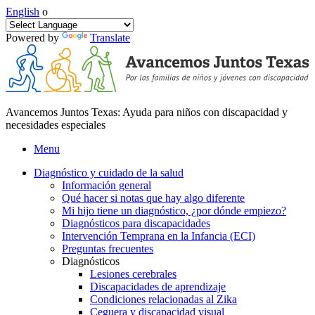
English
o
Powered by
Translate
Avancemos Juntos Texas: Ayuda para niños con discapacidad y
necesidades especiales
Menu
Diagnóstico y cuidado de la salud
Información general
Qué hacer si notas que hay algo diferente
Mi hijo tiene un diagnóstico, ¿por dónde empiezo?
Diagnósticos para discapacidades
Intervención Temprana en la Infancia (ECI)
Preguntas frecuentes
Diagnósticos
Lesiones cerebrales
Discapacidades de aprendizaje
Condiciones relacionadas al Zika
Ceguera y discapacidad visual