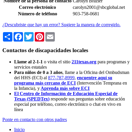
Nombre de la persona de contacto
Carolyn Brazier
Correo electrónico
carolyn2001@sbcglobal.net
Número de teléfono
903-758-0681
¿Descubriste que hay un error? Sugiere la manera de corregirlo.
Share
Facebook
Twitter
Pinterest
Email
Contactos de discapacidades locales
Llame al 2-1-1
o visita el sitio
211texas.org
para programas y
servicios estatales
Para niños de 0 a 3 años
, llame a la Oficina del Ombudsman
del HHS (ECI) al
877-787-8999
,
encuentre aquí su
programa más cercano de ECI
(Intervención Temprana en
la Infancia),
y
Aprenda más sobre ECI
El Centro de Información de Educación Especial de
Texas (SPEDTex)
responde sus preguntas sobre educación
especial por teléfono, correo electrónico o chat en vivo en
línea
Ponte en contacto con otros padres
Inicio