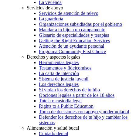
La vivienda
Servicios de apoyo
Servicios de atención de relevo
La guardería
Organizaciones subsidiadas por el gobierno
Mandar a tu hijo a un campamento
Glosario de especialidades y terapias
Getting the Right Education Services
Atención de un ayudante personal
Programa Community First Choice
Derechos y aspectos legales
Herramientas legales
Testamentos y fideicomisos
La carta de intención
Sistema de justicia juvenil
Los derechos legales
Si violan los derechos de tu hijo
Opciones legales a partir de los 18 años
Tutela o custodia legal
Rights to a Public Education
Toma de decisiones con apoyo y poder notarial
Defender los derechos de tu hijo y cambiar los
sistemas
Alimentación y salud bucal
Cuidado dental