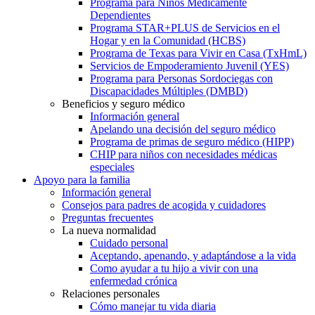
Programa para Niños Médicamente
Dependientes
Programa STAR+PLUS de Servicios en el
Hogar y en la Comunidad (HCBS)
Programa de Texas para Vivir en Casa (TxHmL)
Servicios de Empoderamiento Juvenil (YES)
Programa para Personas Sordociegas con
Discapacidades Múltiples (DMBD)
Beneficios y seguro médico
Información general
Apelando una decisión del seguro médico
Programa de primas de seguro médico (HIPP)
CHIP para niños con necesidades médicas
especiales
Apoyo para la familia
Información general
Consejos para padres de acogida y cuidadores
Preguntas frecuentes
La nueva normalidad
Cuidado personal
Aceptando, apenando, y adaptándose a la vida
Como ayudar a tu hijo a vivir con una
enfermedad crónica
Relaciones personales
Cómo manejar tu vida diaria