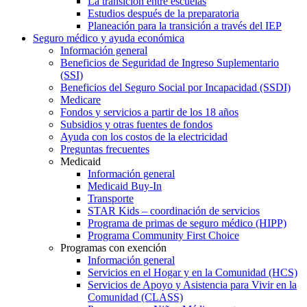
La transición entre escuelas
Estudios después de la preparatoria
Planeación para la transición a través del IEP
Seguro médico y ayuda económica
Información general
Beneficios de Seguridad de Ingreso Suplementario
(SSI)
Beneficios del Seguro Social por Incapacidad (SSDI)
Medicare
Fondos y servicios a partir de los 18 años
Subsidios y otras fuentes de fondos
Ayuda con los costos de la electricidad
Preguntas frecuentes
Medicaid
Información general
Medicaid Buy-In
Transporte
STAR Kids – coordinación de servicios
Programa de primas de seguro médico (HIPP)
Programa Community First Choice
Programas con exención
Información general
Servicios en el Hogar y en la Comunidad (HCS)
Servicios de Apoyo y Asistencia para Vivir en la
Comunidad (CLASS)