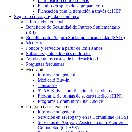
La transición entre escuelas
Estudios después de la preparatoria
Planeación para la transición a través del IEP
Seguro médico y ayuda económica
Información general
Beneficios de Seguridad de Ingreso Suplementario
(SSI)
Beneficios del Seguro Social por Incapacidad (SSDI)
Medicare
Fondos y servicios a partir de los 18 años
Subsidios y otras fuentes de fondos
Ayuda con los costos de la electricidad
Preguntas frecuentes
Medicaid
Información general
Medicaid Buy-In
Transporte
STAR Kids – coordinación de servicios
Programa de primas de seguro médico (HIPP)
Programa Community First Choice
Programas con exención
Información general
Servicios en el Hogar y en la Comunidad (HCS)
Servicios de Apoyo y Asistencia para Vivir en la
Comunidad (CLASS)