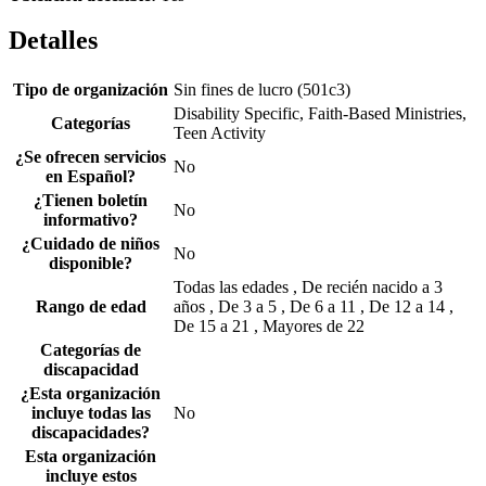
Detalles
Tipo de organización
Sin fines de lucro (501c3)
Disability Specific, Faith-Based Ministries,
Categorías
Teen Activity
¿Se ofrecen servicios
No
en Español?
¿Tienen boletín
No
informativo?
¿Cuidado de niños
No
disponible?
Todas las edades , De recién nacido a 3
Rango de edad
años , De 3 a 5 , De 6 a 11 , De 12 a 14 ,
De 15 a 21 , Mayores de 22
Categorías de
discapacidad
¿Esta organización
incluye todas las
No
discapacidades?
Esta organización
incluye estos