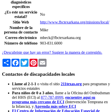
diagnósticos
específicos
¿Es este un servicio
No
estatal?
Sitio Web
http://www.fbctexarkana.org/missions/local/
Nombre de la
Mike
persona de contacto
Correo electrónico
mbeck@fbctexarkana.org
Número de teléfono
903-831.6000
¿Descubriste que hay un error? Sugiere la manera de corregirlo.
Share
Facebook
Twitter
Pinterest
Email
Contactos de discapacidades locales
Llame al 2-1-1
o visita el sitio
211texas.org
para programas y
servicios estatales
Para niños de 0 a 3 años
, llame a la Oficina del Ombudsman
del HHS (ECI) al
877-787-8999
,
encuentre aquí su
programa más cercano de ECI
(Intervención Temprana en
la Infancia),
y
Aprenda más sobre ECI
El Centro de Información de Educación Especial de