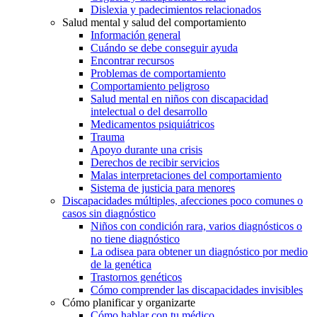
Dislexia y padecimientos relacionados
Salud mental y salud del comportamiento
Información general
Cuándo se debe conseguir ayuda
Encontrar recursos
Problemas de comportamiento
Comportamiento peligroso
Salud mental en niños con discapacidad
intelectual o del desarrollo
Medicamentos psiquiátricos
Trauma
Apoyo durante una crisis
Derechos de recibir servicios
Malas interpretaciones del comportamiento
Sistema de justicia para menores
Discapacidades múltiples, afecciones poco comunes o
casos sin diagnóstico
Niños con condición rara, varios diagnósticos o
no tiene diagnóstico
La odisea para obtener un diagnóstico por medio
de la genética
Trastornos genéticos
Cómo comprender las discapacidades invisibles
Cómo planificar y organizarte
Cómo hablar con tu médico