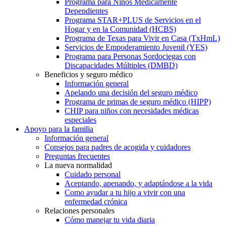
Programa para Niños Médicamente
Dependientes
Programa STAR+PLUS de Servicios en el
Hogar y en la Comunidad (HCBS)
Programa de Texas para Vivir en Casa (TxHmL)
Servicios de Empoderamiento Juvenil (YES)
Programa para Personas Sordociegas con
Discapacidades Múltiples (DMBD)
Beneficios y seguro médico
Información general
Apelando una decisión del seguro médico
Programa de primas de seguro médico (HIPP)
CHIP para niños con necesidades médicas
especiales
Apoyo para la familia
Información general
Consejos para padres de acogida y cuidadores
Preguntas frecuentes
La nueva normalidad
Cuidado personal
Aceptando, apenando, y adaptándose a la vida
Como ayudar a tu hijo a vivir con una
enfermedad crónica
Relaciones personales
Cómo manejar tu vida diaria