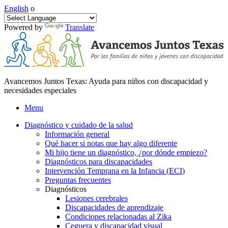
English
o
Powered by
Translate
Avancemos Juntos Texas: Ayuda para niños con discapacidad y
necesidades especiales
Menu
Diagnóstico y cuidado de la salud
Información general
Qué hacer si notas que hay algo diferente
Mi hijo tiene un diagnóstico, ¿por dónde empiezo?
Diagnósticos para discapacidades
Intervención Temprana en la Infancia (ECI)
Preguntas frecuentes
Diagnósticos
Lesiones cerebrales
Discapacidades de aprendizaje
Condiciones relacionadas al Zika
Ceguera y discapacidad visual