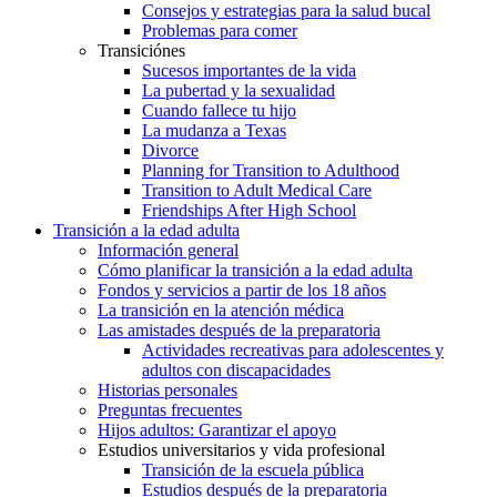
Consejos y estrategias para la salud bucal
Problemas para comer
Transiciónes
Sucesos importantes de la vida
La pubertad y la sexualidad
Cuando fallece tu hijo
La mudanza a Texas
Divorce
Planning for Transition to Adulthood
Transition to Adult Medical Care
Friendships After High School
Transición a la edad adulta
Información general
Cómo planificar la transición a la edad adulta
Fondos y servicios a partir de los 18 años
La transición en la atención médica
Las amistades después de la preparatoria
Actividades recreativas para adolescentes y
adultos con discapacidades
Historias personales
Preguntas frecuentes
Hijos adultos: Garantizar el apoyo
Estudios universitarios y vida profesional
Transición de la escuela pública
Estudios después de la preparatoria