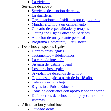
La vivienda
Servicios de apoyo
Servicios de atención de relevo
La guardería
Organizaciones subsidiadas por el gobierno
Mandar a tu hijo a un campamento
Glosario de especialidades y terapias
Getting the Right Education Services
Atención de un ayudante personal
Programa Community First Choice
Derechos y aspectos legales
Herramientas legales
Testamentos y fideicomisos
La carta de intención
Sistema de justicia juvenil
Los derechos legales
Si violan los derechos de tu hijo
Opciones legales a partir de los 18 años
Tutela o custodia legal
Rights to a Public Education
Toma de decisiones con apoyo y poder notarial
Defender los derechos de tu hijo y cambiar los
sistemas
Alimentación y salud bucal
Cuidado dental