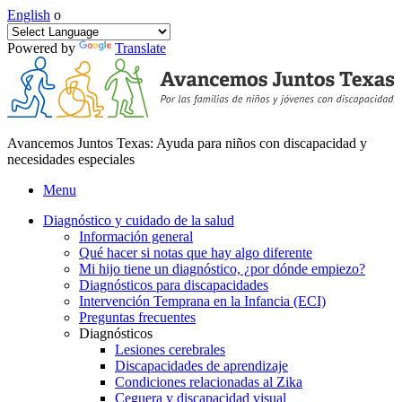
English
o
Powered by
Translate
Avancemos Juntos Texas: Ayuda para niños con discapacidad y
necesidades especiales
Menu
Diagnóstico y cuidado de la salud
Información general
Qué hacer si notas que hay algo diferente
Mi hijo tiene un diagnóstico, ¿por dónde empiezo?
Diagnósticos para discapacidades
Intervención Temprana en la Infancia (ECI)
Preguntas frecuentes
Diagnósticos
Lesiones cerebrales
Discapacidades de aprendizaje
Condiciones relacionadas al Zika
Ceguera y discapacidad visual