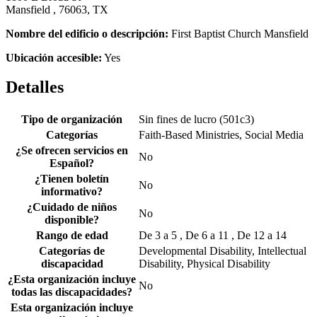
Mansfield , 76063, TX
Nombre del edificio o descripción:
First Baptist Church Mansfield
Ubicación accesible:
Yes
Detalles
Tipo de organización
Sin fines de lucro (501c3)
Categorías
Faith-Based Ministries, Social Media
¿Se ofrecen servicios en
No
Español?
¿Tienen boletín
No
informativo?
¿Cuidado de niños
No
disponible?
Rango de edad
De 3 a 5 , De 6 a 11 , De 12 a 14
Categorías de
Developmental Disability, Intellectual
discapacidad
Disability, Physical Disability
¿Esta organización incluye
No
todas las discapacidades?
Esta organización incluye