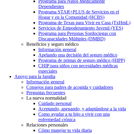
Programa para Niños Médicamente
Dependientes
Programa STAR+PLUS de Servicios en el
Hogar y en la Comunidad (HCBS)
Programa de Texas para Vivir en Casa (TxHmL)
Servicios de Empoderamiento Juvenil (YES)
Programa para Personas Sordociegas con
Discapacidades Múltiples (DMBD)
Beneficios y seguro médico
Información general
Apelando una decisión del seguro médico
Programa de primas de seguro médico (HIPP)
CHIP para niños con necesidades médicas
especiales
Apoyo para la familia
Información general
Consejos para padres de acogida y cuidadores
Preguntas frecuentes
La nueva normalidad
Cuidado personal
Aceptando, apenando, y adaptándose a la vida
Como ayudar a tu hijo a vivir con una
enfermedad crónica
Relaciones personales
Cómo manejar tu vida diaria