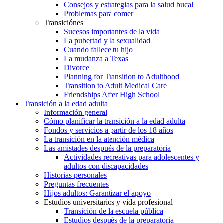
Consejos y estrategias para la salud bucal
Problemas para comer
Transiciónes
Sucesos importantes de la vida
La pubertad y la sexualidad
Cuando fallece tu hijo
La mudanza a Texas
Divorce
Planning for Transition to Adulthood
Transition to Adult Medical Care
Friendships After High School
Transición a la edad adulta
Información general
Cómo planificar la transición a la edad adulta
Fondos y servicios a partir de los 18 años
La transición en la atención médica
Las amistades después de la preparatoria
Actividades recreativas para adolescentes y
adultos con discapacidades
Historias personales
Preguntas frecuentes
Hijos adultos: Garantizar el apoyo
Estudios universitarios y vida profesional
Transición de la escuela pública
Estudios después de la preparatoria