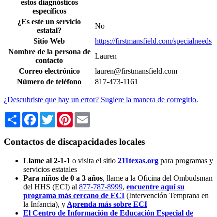
estos diagnósticos
específicos
¿Es este un servicio
No
estatal?
Sitio Web
https://firstmansfield.com/specialneeds
Nombre de la persona de
Lauren
contacto
Correo electrónico
lauren@firstmansfield.com
Número de teléfono
817-473-1161
¿Descubriste que hay un error? Sugiere la manera de corregirlo.
Share
Facebook
Twitter
Pinterest
Email
Contactos de discapacidades locales
Llame al 2-1-1
o visita el sitio
211texas.org
para programas y
servicios estatales
Para niños de 0 a 3 años
, llame a la Oficina del Ombudsman
del HHS (ECI) al
877-787-8999
,
encuentre aquí su
programa más cercano de ECI
(Intervención Temprana en
la Infancia),
y
Aprenda más sobre ECI
El Centro de Información de Educación Especial de