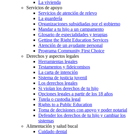
La vivienda
Servicios de apoyo
Servicios de atención de relevo
La guardería
Organizaciones subsidiadas por el gobierno
Mandar a tu hijo a un campamento
Glosario de especialidades y terapias
Getting the Right Education Services
Atención de un ayudante personal
Programa Community First Choice
Derechos y aspectos legales
Herramientas legales
Testamentos y fideicomisos
La carta de intención
Sistema de justicia juvenil
Los derechos legales
Si violan los derechos de tu hijo
Opciones legales a partir de los 18 años
Tutela o custodia legal
Rights to a Public Education
Toma de decisiones con apoyo y poder notarial
Defender los derechos de tu hijo y cambiar los
sistemas
Alimentación y salud bucal
Cuidado dental