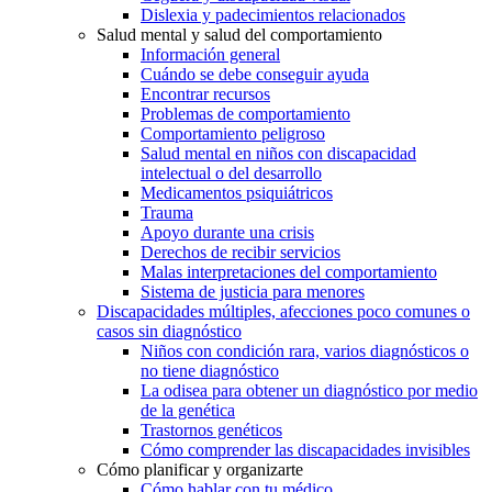
Dislexia y padecimientos relacionados
Salud mental y salud del comportamiento
Información general
Cuándo se debe conseguir ayuda
Encontrar recursos
Problemas de comportamiento
Comportamiento peligroso
Salud mental en niños con discapacidad
intelectual o del desarrollo
Medicamentos psiquiátricos
Trauma
Apoyo durante una crisis
Derechos de recibir servicios
Malas interpretaciones del comportamiento
Sistema de justicia para menores
Discapacidades múltiples, afecciones poco comunes o
casos sin diagnóstico
Niños con condición rara, varios diagnósticos o
no tiene diagnóstico
La odisea para obtener un diagnóstico por medio
de la genética
Trastornos genéticos
Cómo comprender las discapacidades invisibles
Cómo planificar y organizarte
Cómo hablar con tu médico