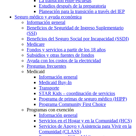
La transición entre escuelas
Estudios después de la preparatoria
Planeación para la transición a través del IEP
Seguro médico y ayuda económica
Información general
Beneficios de Seguridad de Ingreso Suplementario
(SSI)
Beneficios del Seguro Social por Incapacidad (SSDI)
Medicare
Fondos y servicios a partir de los 18 años
Subsidios y otras fuentes de fondos
Ayuda con los costos de la electricidad
Preguntas frecuentes
Medicaid
Información general
Medicaid Buy-In
Transporte
STAR Kids – coordinación de servicios
Programa de primas de seguro médico (HIPP)
Programa Community First Choice
Programas con exención
Información general
Servicios en el Hogar y en la Comunidad (HCS)
Servicios de Apoyo y Asistencia para Vivir en la
Comunidad (CLASS)