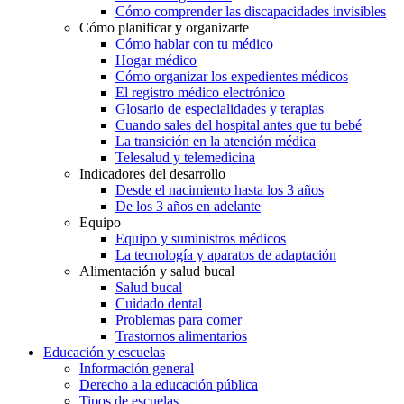
Cómo comprender las discapacidades invisibles
Cómo planificar y organizarte
Cómo hablar con tu médico
Hogar médico
Cómo organizar los expedientes médicos
El registro médico electrónico
Glosario de especialidades y terapias
Cuando sales del hospital antes que tu bebé
La transición en la atención médica
Telesalud y telemedicina
Indicadores del desarrollo
Desde el nacimiento hasta los 3 años
De los 3 años en adelante
Equipo
Equipo y suministros médicos
La tecnología y aparatos de adaptación
Alimentación y salud bucal
Salud bucal
Cuidado dental
Problemas para comer
Trastornos alimentarios
Educación y escuelas
Información general
Derecho a la educación pública
Tipos de escuelas