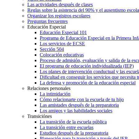
Las actividades después de clases
Reglas sobre la asistencia del 90% y el ausentismo escol
Organizar los registros escolares
Preguntas frecuentes
Educación Especial
Educación Especial 101
Programa de Educación Especial en la Primera Inf
Los servicios de ECSE
Sección 504
Colocación educativas
Proceso de admisión, evaluación y salida de la es
El programa de educación individualizada (IEP)
Los planes de intervención conductual y las escuel
Dificultad en conseguir los servicios que necesita t
La defensa y promoción de la educación especial
Relaciones personales
La intimidación
Cómo relacionarte con la escuela de tu hijo
Las amistades después de la preparatoria
Los amigos y las habilidades sociales
Transiciónes
La transición de la escuela pública
La transición entre escuelas
Estudios después de la preparatoria
Planeación para la transición a través del IEP