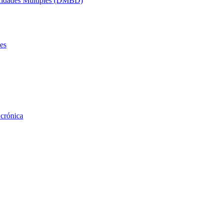
acidades Múltiples (DMBD)
es
 crónica