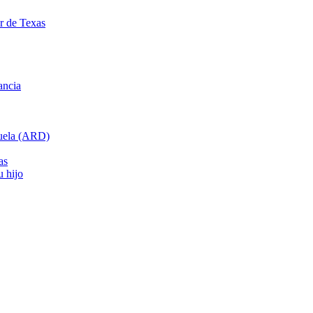
ar de Texas
ancia
cuela (ARD)
as
u hijo