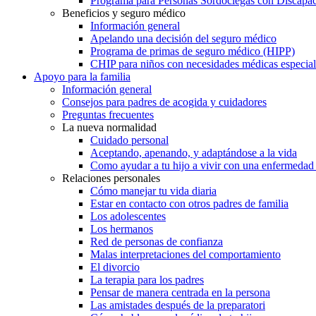
Programa para Personas Sordociegas con Discap
Beneficios y seguro médico
Información general
Apelando una decisión del seguro médico
Programa de primas de seguro médico (HIPP)
CHIP para niños con necesidades médicas especial
Apoyo para la familia
Información general
Consejos para padres de acogida y cuidadores
Preguntas frecuentes
La nueva normalidad
Cuidado personal
Aceptando, apenando, y adaptándose a la vida
Como ayudar a tu hijo a vivir con una enfermedad
Relaciones personales
Cómo manejar tu vida diaria
Estar en contacto con otros padres de familia
Los adolescentes
Los hermanos
Red de personas de confianza
Malas interpretaciones del comportamiento
El divorcio
La terapia para los padres
Pensar de manera centrada en la persona
Las amistades después de la preparatori