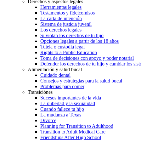
Derechos y aspectos legales
Herramientas legales
Testamentos y fideicomisos
La carta de intención
Sistema de justicia juvenil
Los derechos legales
Si violan los derechos de tu hijo
Opciones legales a partir de los 18 años
Tutela o custodia legal
Rights to a Public Education
Toma de decisiones con apoyo y poder notarial
Defender los derechos de tu hijo y cambiar los sis
Alimentación y salud bucal
Cuidado dental
Consejos y estrategias para la salud bucal
Problemas para comer
Transiciónes
Sucesos importantes de la vida
La pubertad y la sexualidad
Cuando fallece tu hijo
La mudanza a Texas
Divorce
Planning for Transition to Adulthood
Transition to Adult Medical Care
Friendships After High School