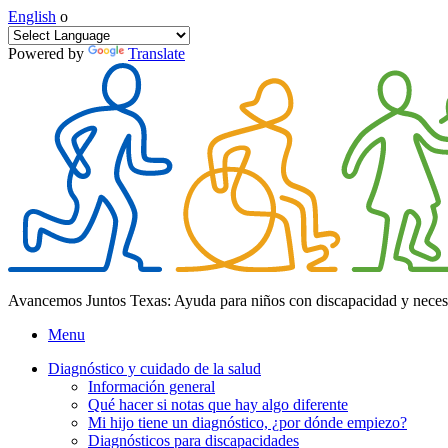
English
o
Powered by
Translate
Avancemos Juntos Texas: Ayuda para niños con discapacidad y neces
Menu
Diagnóstico y cuidado de la salud
Información general
Qué hacer si notas que hay algo diferente
Mi hijo tiene un diagnóstico, ¿por dónde empiezo?
Diagnósticos para discapacidades