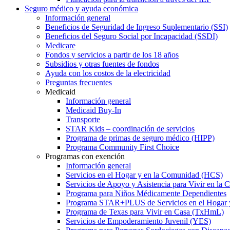
Seguro médico y ayuda económica
Información general
Beneficios de Seguridad de Ingreso Suplementario (SSI)
Beneficios del Seguro Social por Incapacidad (SSDI)
Medicare
Fondos y servicios a partir de los 18 años
Subsidios y otras fuentes de fondos
Ayuda con los costos de la electricidad
Preguntas frecuentes
Medicaid
Información general
Medicaid Buy-In
Transporte
STAR Kids – coordinación de servicios
Programa de primas de seguro médico (HIPP)
Programa Community First Choice
Programas con exención
Información general
Servicios en el Hogar y en la Comunidad (HCS)
Servicios de Apoyo y Asistencia para Vivir en l
Programa para Niños Médicamente Dependientes
Programa STAR+PLUS de Servicios en el Hogar
Programa de Texas para Vivir en Casa (TxHmL)
Servicios de Empoderamiento Juvenil (YES)