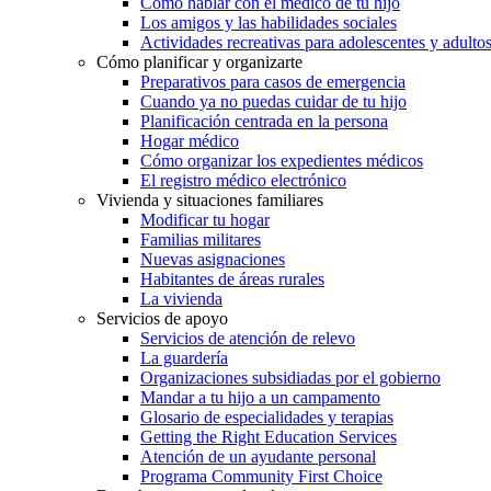
Cómo hablar con el médico de tu hijo
Los amigos y las habilidades sociales
Actividades recreativas para adolescentes y adulto
Cómo planificar y organizarte
Preparativos para casos de emergencia
Cuando ya no puedas cuidar de tu hijo
Planificación centrada en la persona
Hogar médico
Cómo organizar los expedientes médicos
El registro médico electrónico
Vivienda y situaciones familiares
Modificar tu hogar
Familias militares
Nuevas asignaciones
Habitantes de áreas rurales
La vivienda
Servicios de apoyo
Servicios de atención de relevo
La guardería
Organizaciones subsidiadas por el gobierno
Mandar a tu hijo a un campamento
Glosario de especialidades y terapias
Getting the Right Education Services
Atención de un ayudante personal
Programa Community First Choice