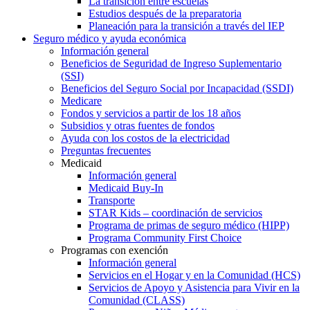
La transición entre escuelas
Estudios después de la preparatoria
Planeación para la transición a través del IEP
Seguro médico y ayuda económica
Información general
Beneficios de Seguridad de Ingreso Suplementario
(SSI)
Beneficios del Seguro Social por Incapacidad (SSDI)
Medicare
Fondos y servicios a partir de los 18 años
Subsidios y otras fuentes de fondos
Ayuda con los costos de la electricidad
Preguntas frecuentes
Medicaid
Información general
Medicaid Buy-In
Transporte
STAR Kids – coordinación de servicios
Programa de primas de seguro médico (HIPP)
Programa Community First Choice
Programas con exención
Información general
Servicios en el Hogar y en la Comunidad (HCS)
Servicios de Apoyo y Asistencia para Vivir en la
Comunidad (CLASS)