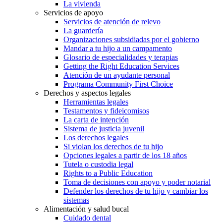
La vivienda
Servicios de apoyo
Servicios de atención de relevo
La guardería
Organizaciones subsidiadas por el gobierno
Mandar a tu hijo a un campamento
Glosario de especialidades y terapias
Getting the Right Education Services
Atención de un ayudante personal
Programa Community First Choice
Derechos y aspectos legales
Herramientas legales
Testamentos y fideicomisos
La carta de intención
Sistema de justicia juvenil
Los derechos legales
Si violan los derechos de tu hijo
Opciones legales a partir de los 18 años
Tutela o custodia legal
Rights to a Public Education
Toma de decisiones con apoyo y poder notarial
Defender los derechos de tu hijo y cambiar los
sistemas
Alimentación y salud bucal
Cuidado dental