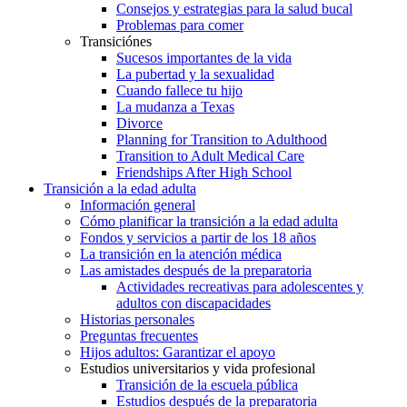
Consejos y estrategias para la salud bucal
Problemas para comer
Transiciónes
Sucesos importantes de la vida
La pubertad y la sexualidad
Cuando fallece tu hijo
La mudanza a Texas
Divorce
Planning for Transition to Adulthood
Transition to Adult Medical Care
Friendships After High School
Transición a la edad adulta
Información general
Cómo planificar la transición a la edad adulta
Fondos y servicios a partir de los 18 años
La transición en la atención médica
Las amistades después de la preparatoria
Actividades recreativas para adolescentes y
adultos con discapacidades
Historias personales
Preguntas frecuentes
Hijos adultos: Garantizar el apoyo
Estudios universitarios y vida profesional
Transición de la escuela pública
Estudios después de la preparatoria