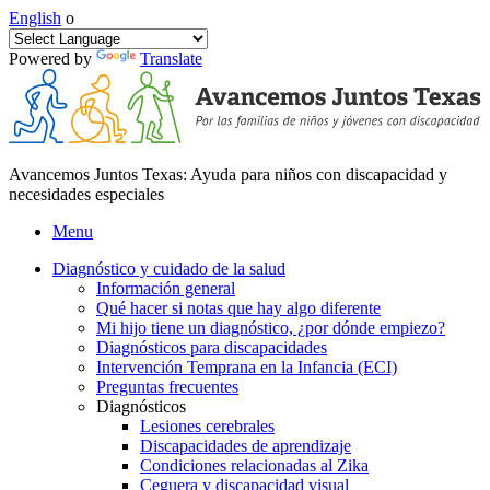
English
o
Powered by
Translate
Avancemos Juntos Texas: Ayuda para niños con discapacidad y
necesidades especiales
Menu
Diagnóstico y cuidado de la salud
Información general
Qué hacer si notas que hay algo diferente
Mi hijo tiene un diagnóstico, ¿por dónde empiezo?
Diagnósticos para discapacidades
Intervención Temprana en la Infancia (ECI)
Preguntas frecuentes
Diagnósticos
Lesiones cerebrales
Discapacidades de aprendizaje
Condiciones relacionadas al Zika
Ceguera y discapacidad visual