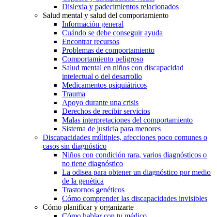
Dislexia y padecimientos relacionados
Salud mental y salud del comportamiento
Información general
Cuándo se debe conseguir ayuda
Encontrar recursos
Problemas de comportamiento
Comportamiento peligroso
Salud mental en niños con discapacidad
intelectual o del desarrollo
Medicamentos psiquiátricos
Trauma
Apoyo durante una crisis
Derechos de recibir servicios
Malas interpretaciones del comportamiento
Sistema de justicia para menores
Discapacidades múltiples, afecciones poco comunes o
casos sin diagnóstico
Niños con condición rara, varios diagnósticos o
no tiene diagnóstico
La odisea para obtener un diagnóstico por medio
de la genética
Trastornos genéticos
Cómo comprender las discapacidades invisibles
Cómo planificar y organizarte
Cómo hablar con tu médico