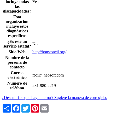
incluye todas
Yes
las
discapacidades?
Esta
organización
incluye estos
diagnósticos
específicos
¿Es este un
No
servicio estatal?
Sitio Web
http://houstoncil.org/
Nombre de la
persona de
contacto
Correo
fbcil@neosoft.com
electrónico
Número de
281-980-2219
teléfono
¿Descubriste que hay un error? Sugiere la manera de corregirlo.
Share
Facebook
Twitter
Pinterest
Email