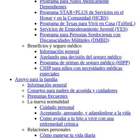
Programa para Niños Médicamente
Dependientes
Programa STAR+PLUS de Servicios en el
Hogar y en la Comunidad (HCBS)
Programa de Texas para Vivir en Casa (TxHmL)
Servicios de Empoderamiento Juvenil (YES)
Programa para Personas Sordociegas con
Discapacidades Múltiples (DMBD)
Beneficios y seguro médico
Información general
Apelando una decisión del seguro médico
Programa de primas de seguro médico (HIPP)
CHIP para niños con necesidades médicas
especiales
Apoyo para la familia
Información general
Consejos para padres de acogida y cuidadores
Preguntas frecuentes
La nueva normalidad
Cuidado personal
Aceptando, apenando, y adaptándose a la vida
Como ayudar a tu hijo a vivir con una
enfermedad crónica
Relaciones personales
Cómo manejar tu vida diaria