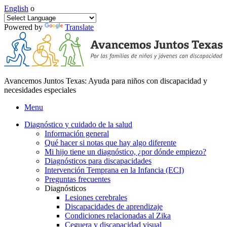
English
o
Powered by
Translate
Avancemos Juntos Texas: Ayuda para niños con discapacidad y
necesidades especiales
Menu
Diagnóstico y cuidado de la salud
Información general
Qué hacer si notas que hay algo diferente
Mi hijo tiene un diagnóstico, ¿por dónde empiezo?
Diagnósticos para discapacidades
Intervención Temprana en la Infancia (ECI)
Preguntas frecuentes
Diagnósticos
Lesiones cerebrales
Discapacidades de aprendizaje
Condiciones relacionadas al Zika
Ceguera y discapacidad visual