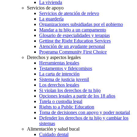
La vivienda
Servicios de apoyo
Servicios de atención de relevo
La guardería
Organizaciones subsidiadas por el gobierno
Mandar a tu hijo a un campamento
Glosario de especialidades y terapias
Getting the Right Education Services
Atención de un ayudante personal
Programa Community First Choice
Derechos y aspectos legales
Herramientas legales
Testamentos y fideicomisos
La carta de intención
Sistema de justicia juvenil
Los derechos legales
Si violan los derechos de tu hijo
Opciones legales a partir de los 18 años
Tutela o custodia legal
Rights to a Public Education
Toma de decisiones con apoyo y poder notarial
Defender los derechos de tu hijo y cambiar los
sistemas
Alimentación y salud bucal
Cuidado dental