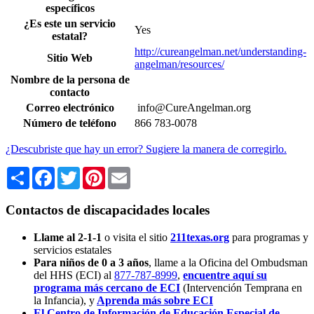
específicos
¿Es este un servicio
Yes
estatal?
http://cureangelman.net/understanding-
Sitio Web
angelman/resources/
Nombre de la persona de
contacto
Correo electrónico
info@CureAngelman.org
Número de teléfono
866 783-0078
¿Descubriste que hay un error? Sugiere la manera de corregirlo.
Share
Facebook
Twitter
Pinterest
Email
Contactos de discapacidades locales
Llame al 2-1-1
o visita el sitio
211texas.org
para programas y
servicios estatales
Para niños de 0 a 3 años
, llame a la Oficina del Ombudsman
del HHS (ECI) al
877-787-8999
,
encuentre aquí su
programa más cercano de ECI
(Intervención Temprana en
la Infancia),
y
Aprenda más sobre ECI
El Centro de Información de Educación Especial de