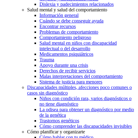
Dislexia y padecimientos relacionados
Salud mental y salud del comportamiento
Información general
Cuándo se debe conseguir ayuda
Encontrar recursos
Problemas de comportamiento
Comportamiento peligroso
Salud mental en niños con discapacidad
intelectual o del desarrollo
Medicamentos psiquiátricos
Trauma
Apoyo durante una crisis
Derechos de recibir servicios
Malas interpretaciones del comportamiento
Sistema de justicia para menores
Discapacidades múltiples, afecciones poco comunes o
casos sin diagnóstico
Niños con condición rara, varios diagnósticos o
no tiene diagnóstico
La odisea para obtener un diagnóstico por medio
de la genética
Trastornos genéticos
Cómo comprender las discapacidades invisibles
Cómo planificar y organizarte
Cómo hablar con tu médico