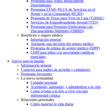
Programa para Niños Médicamente
Dependientes
Programa STAR+PLUS de Servicios en el
Hogar y en la Comunidad (HCBS)
Programa de Texas para Vivir en Casa (TxHmL)
Servicios de Empoderamiento Juvenil (YES)
Programa para Personas Sordociegas con
Discapacidades Múltiples (DMBD)
Beneficios y seguro médico
Información general
Apelando una decisión del seguro médico
Programa de primas de seguro médico (HIPP)
CHIP para niños con necesidades médicas
especiales
Apoyo para la familia
Información general
Consejos para padres de acogida y cuidadores
Preguntas frecuentes
La nueva normalidad
Cuidado personal
Aceptando, apenando, y adaptándose a la vida
Como ayudar a tu hijo a vivir con una
enfermedad crónica
Relaciones personales
Cómo manejar tu vida diaria