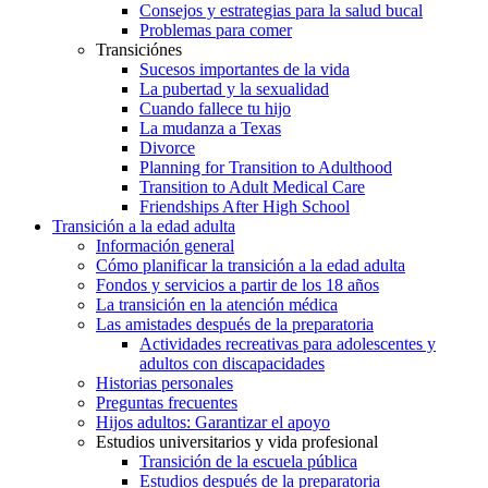
Consejos y estrategias para la salud bucal
Problemas para comer
Transiciónes
Sucesos importantes de la vida
La pubertad y la sexualidad
Cuando fallece tu hijo
La mudanza a Texas
Divorce
Planning for Transition to Adulthood
Transition to Adult Medical Care
Friendships After High School
Transición a la edad adulta
Información general
Cómo planificar la transición a la edad adulta
Fondos y servicios a partir de los 18 años
La transición en la atención médica
Las amistades después de la preparatoria
Actividades recreativas para adolescentes y
adultos con discapacidades
Historias personales
Preguntas frecuentes
Hijos adultos: Garantizar el apoyo
Estudios universitarios y vida profesional
Transición de la escuela pública
Estudios después de la preparatoria