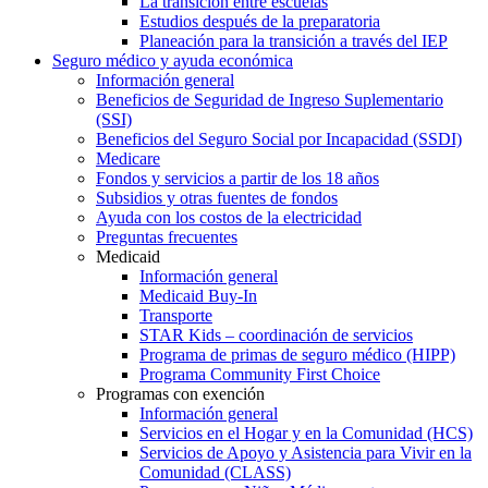
La transición entre escuelas
Estudios después de la preparatoria
Planeación para la transición a través del IEP
Seguro médico y ayuda económica
Información general
Beneficios de Seguridad de Ingreso Suplementario
(SSI)
Beneficios del Seguro Social por Incapacidad (SSDI)
Medicare
Fondos y servicios a partir de los 18 años
Subsidios y otras fuentes de fondos
Ayuda con los costos de la electricidad
Preguntas frecuentes
Medicaid
Información general
Medicaid Buy-In
Transporte
STAR Kids – coordinación de servicios
Programa de primas de seguro médico (HIPP)
Programa Community First Choice
Programas con exención
Información general
Servicios en el Hogar y en la Comunidad (HCS)
Servicios de Apoyo y Asistencia para Vivir en la
Comunidad (CLASS)