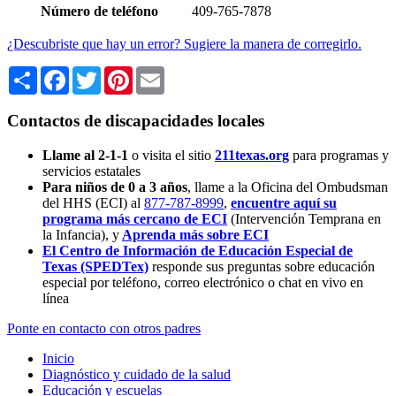
Número de teléfono
409-765-7878
¿Descubriste que hay un error? Sugiere la manera de corregirlo.
Share
Facebook
Twitter
Pinterest
Email
Contactos de discapacidades locales
Llame al 2-1-1
o visita el sitio
211texas.org
para programas y
servicios estatales
Para niños de 0 a 3 años
, llame a la Oficina del Ombudsman
del HHS (ECI) al
877-787-8999
,
encuentre aquí su
programa más cercano de ECI
(Intervención Temprana en
la Infancia),
y
Aprenda más sobre ECI
El Centro de Información de Educación Especial de
Texas (SPEDTex)
responde sus preguntas sobre educación
especial por teléfono, correo electrónico o chat en vivo en
línea
Ponte en contacto con otros padres
Inicio
Diagnóstico y cuidado de la salud
Educación y escuelas