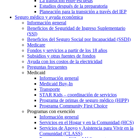
La transición entre escuelas
Estudios después de la preparatoria
Planeación para la transición a través del IEP
Seguro médico y ayuda económica
Información general
Beneficios de Seguridad de Ingreso Suplementario
(SSI)
Beneficios del Seguro Social por Incapacidad (SSDI)
Medicare
Fondos y servicios a partir de los 18 años
Subsidios y otras fuentes de fondos
Ayuda con los costos de la electricidad
Preguntas frecuentes
Medicaid
Información general
Medicaid Buy-In
Transporte
STAR Kids – coordinación de servicios
Programa de primas de seguro médico (HIPP)
Programa Community First Choice
Programas con exención
Información general
Servicios en el Hogar y en la Comunidad (HCS)
Servicios de Apoyo y Asistencia para Vivir en la
Comunidad (CLASS)