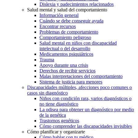
Dislexia y padecimientos relacionados
Salud mental y salud del comportamiento
Información general
Cuándo se debe conseguir ayuda
Encontrar recursos
Problemas de comportamiento
Comportamiento peligroso
Salud mental en niños con discapacidad
intelectual o del desarrollo
Medicamentos psiquiátricos
Trauma
Apoyo durante una crisis
Derechos de recibir servicios
Malas interpretaciones del comportamiento
Sistema de justicia para menores
Discapacidades múltiples, afecciones poco comunes o
casos sin diagnóstico
Niños con condición rara, varios diagnósticos o
no tiene diagnóstico
La odisea para obtener un diagnóstico por medio
de la genética
Trastornos genéticos
Cómo comprender las discapacidades invisibles
Cómo planificar y organizarte
Cómo hablar con tu médico