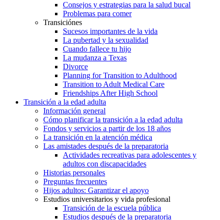
Consejos y estrategias para la salud bucal
Problemas para comer
Transiciónes
Sucesos importantes de la vida
La pubertad y la sexualidad
Cuando fallece tu hijo
La mudanza a Texas
Divorce
Planning for Transition to Adulthood
Transition to Adult Medical Care
Friendships After High School
Transición a la edad adulta
Información general
Cómo planificar la transición a la edad adulta
Fondos y servicios a partir de los 18 años
La transición en la atención médica
Las amistades después de la preparatoria
Actividades recreativas para adolescentes y
adultos con discapacidades
Historias personales
Preguntas frecuentes
Hijos adultos: Garantizar el apoyo
Estudios universitarios y vida profesional
Transición de la escuela pública
Estudios después de la preparatoria