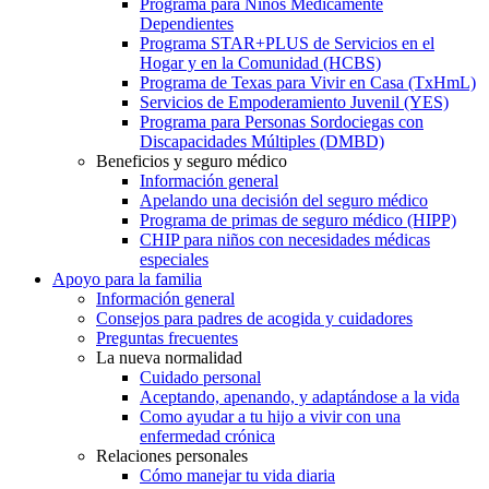
Programa para Niños Médicamente
Dependientes
Programa STAR+PLUS de Servicios en el
Hogar y en la Comunidad (HCBS)
Programa de Texas para Vivir en Casa (TxHmL)
Servicios de Empoderamiento Juvenil (YES)
Programa para Personas Sordociegas con
Discapacidades Múltiples (DMBD)
Beneficios y seguro médico
Información general
Apelando una decisión del seguro médico
Programa de primas de seguro médico (HIPP)
CHIP para niños con necesidades médicas
especiales
Apoyo para la familia
Información general
Consejos para padres de acogida y cuidadores
Preguntas frecuentes
La nueva normalidad
Cuidado personal
Aceptando, apenando, y adaptándose a la vida
Como ayudar a tu hijo a vivir con una
enfermedad crónica
Relaciones personales
Cómo manejar tu vida diaria