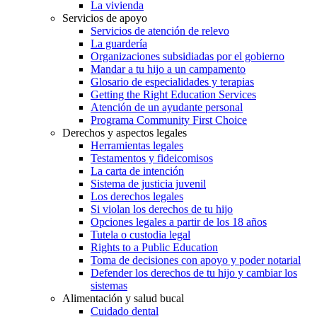
La vivienda
Servicios de apoyo
Servicios de atención de relevo
La guardería
Organizaciones subsidiadas por el gobierno
Mandar a tu hijo a un campamento
Glosario de especialidades y terapias
Getting the Right Education Services
Atención de un ayudante personal
Programa Community First Choice
Derechos y aspectos legales
Herramientas legales
Testamentos y fideicomisos
La carta de intención
Sistema de justicia juvenil
Los derechos legales
Si violan los derechos de tu hijo
Opciones legales a partir de los 18 años
Tutela o custodia legal
Rights to a Public Education
Toma de decisiones con apoyo y poder notarial
Defender los derechos de tu hijo y cambiar los
sistemas
Alimentación y salud bucal
Cuidado dental