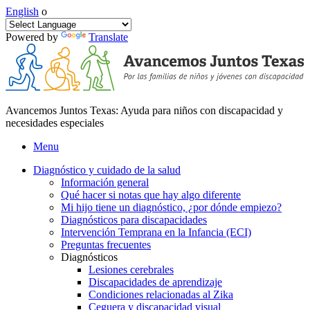
English
o
Powered by
Translate
Avancemos Juntos Texas: Ayuda para niños con discapacidad y
necesidades especiales
Menu
Diagnóstico y cuidado de la salud
Información general
Qué hacer si notas que hay algo diferente
Mi hijo tiene un diagnóstico, ¿por dónde empiezo?
Diagnósticos para discapacidades
Intervención Temprana en la Infancia (ECI)
Preguntas frecuentes
Diagnósticos
Lesiones cerebrales
Discapacidades de aprendizaje
Condiciones relacionadas al Zika
Ceguera y discapacidad visual