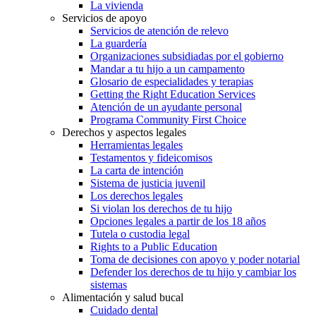
La vivienda
Servicios de apoyo
Servicios de atención de relevo
La guardería
Organizaciones subsidiadas por el gobierno
Mandar a tu hijo a un campamento
Glosario de especialidades y terapias
Getting the Right Education Services
Atención de un ayudante personal
Programa Community First Choice
Derechos y aspectos legales
Herramientas legales
Testamentos y fideicomisos
La carta de intención
Sistema de justicia juvenil
Los derechos legales
Si violan los derechos de tu hijo
Opciones legales a partir de los 18 años
Tutela o custodia legal
Rights to a Public Education
Toma de decisiones con apoyo y poder notarial
Defender los derechos de tu hijo y cambiar los
sistemas
Alimentación y salud bucal
Cuidado dental