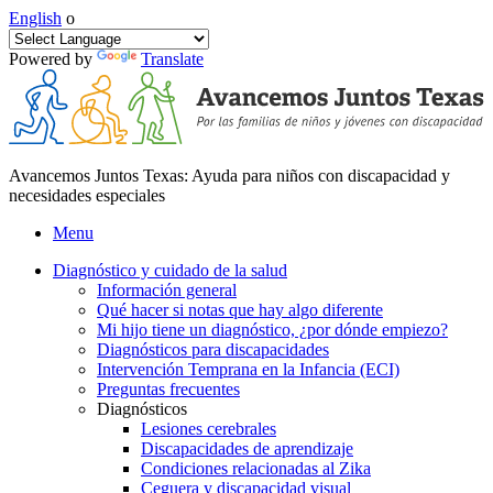
English
o
Powered by
Translate
Avancemos Juntos Texas: Ayuda para niños con discapacidad y
necesidades especiales
Menu
Diagnóstico y cuidado de la salud
Información general
Qué hacer si notas que hay algo diferente
Mi hijo tiene un diagnóstico, ¿por dónde empiezo?
Diagnósticos para discapacidades
Intervención Temprana en la Infancia (ECI)
Preguntas frecuentes
Diagnósticos
Lesiones cerebrales
Discapacidades de aprendizaje
Condiciones relacionadas al Zika
Ceguera y discapacidad visual