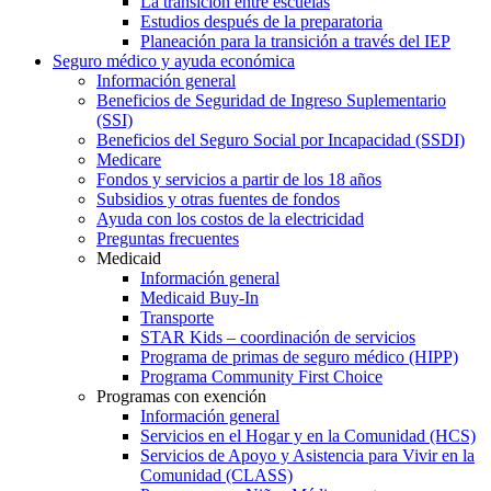
La transición entre escuelas
Estudios después de la preparatoria
Planeación para la transición a través del IEP
Seguro médico y ayuda económica
Información general
Beneficios de Seguridad de Ingreso Suplementario
(SSI)
Beneficios del Seguro Social por Incapacidad (SSDI)
Medicare
Fondos y servicios a partir de los 18 años
Subsidios y otras fuentes de fondos
Ayuda con los costos de la electricidad
Preguntas frecuentes
Medicaid
Información general
Medicaid Buy-In
Transporte
STAR Kids – coordinación de servicios
Programa de primas de seguro médico (HIPP)
Programa Community First Choice
Programas con exención
Información general
Servicios en el Hogar y en la Comunidad (HCS)
Servicios de Apoyo y Asistencia para Vivir en la
Comunidad (CLASS)