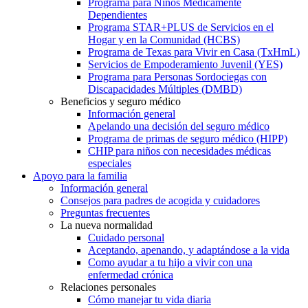
Programa para Niños Médicamente
Dependientes
Programa STAR+PLUS de Servicios en el
Hogar y en la Comunidad (HCBS)
Programa de Texas para Vivir en Casa (TxHmL)
Servicios de Empoderamiento Juvenil (YES)
Programa para Personas Sordociegas con
Discapacidades Múltiples (DMBD)
Beneficios y seguro médico
Información general
Apelando una decisión del seguro médico
Programa de primas de seguro médico (HIPP)
CHIP para niños con necesidades médicas
especiales
Apoyo para la familia
Información general
Consejos para padres de acogida y cuidadores
Preguntas frecuentes
La nueva normalidad
Cuidado personal
Aceptando, apenando, y adaptándose a la vida
Como ayudar a tu hijo a vivir con una
enfermedad crónica
Relaciones personales
Cómo manejar tu vida diaria