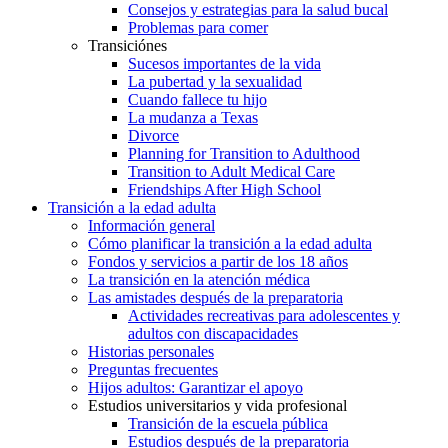
Consejos y estrategias para la salud bucal
Problemas para comer
Transiciónes
Sucesos importantes de la vida
La pubertad y la sexualidad
Cuando fallece tu hijo
La mudanza a Texas
Divorce
Planning for Transition to Adulthood
Transition to Adult Medical Care
Friendships After High School
Transición a la edad adulta
Información general
Cómo planificar la transición a la edad adulta
Fondos y servicios a partir de los 18 años
La transición en la atención médica
Las amistades después de la preparatoria
Actividades recreativas para adolescentes y
adultos con discapacidades
Historias personales
Preguntas frecuentes
Hijos adultos: Garantizar el apoyo
Estudios universitarios y vida profesional
Transición de la escuela pública
Estudios después de la preparatoria