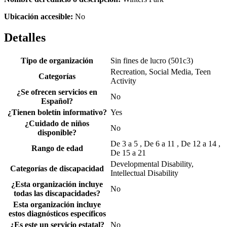
Ubicación accesible:
No
Detalles
Tipo de organización
Sin fines de lucro (501c3)
Recreation, Social Media, Teen
Categorías
Activity
¿Se ofrecen servicios en
No
Español?
¿Tienen boletín informativo?
Yes
¿Cuidado de niños
No
disponible?
De 3 a 5 , De 6 a 11 , De 12 a 14 ,
Rango de edad
De 15 a 21
Developmental Disability,
Categorías de discapacidad
Intellectual Disability
¿Esta organización incluye
No
todas las discapacidades?
Esta organización incluye
estos diagnósticos específicos
¿Es este un servicio estatal?
No