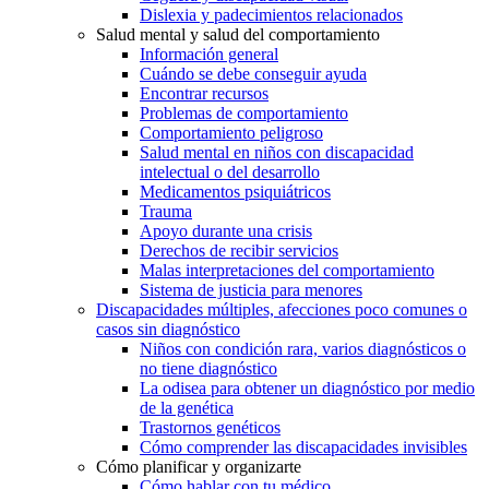
Dislexia y padecimientos relacionados
Salud mental y salud del comportamiento
Información general
Cuándo se debe conseguir ayuda
Encontrar recursos
Problemas de comportamiento
Comportamiento peligroso
Salud mental en niños con discapacidad
intelectual o del desarrollo
Medicamentos psiquiátricos
Trauma
Apoyo durante una crisis
Derechos de recibir servicios
Malas interpretaciones del comportamiento
Sistema de justicia para menores
Discapacidades múltiples, afecciones poco comunes o
casos sin diagnóstico
Niños con condición rara, varios diagnósticos o
no tiene diagnóstico
La odisea para obtener un diagnóstico por medio
de la genética
Trastornos genéticos
Cómo comprender las discapacidades invisibles
Cómo planificar y organizarte
Cómo hablar con tu médico