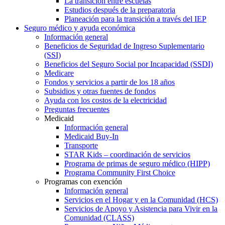
La transición entre escuelas
Estudios después de la preparatoria
Planeación para la transición a través del IEP
Seguro médico y ayuda económica
Información general
Beneficios de Seguridad de Ingreso Suplementario
(SSI)
Beneficios del Seguro Social por Incapacidad (SSDI)
Medicare
Fondos y servicios a partir de los 18 años
Subsidios y otras fuentes de fondos
Ayuda con los costos de la electricidad
Preguntas frecuentes
Medicaid
Información general
Medicaid Buy-In
Transporte
STAR Kids – coordinación de servicios
Programa de primas de seguro médico (HIPP)
Programa Community First Choice
Programas con exención
Información general
Servicios en el Hogar y en la Comunidad (HCS)
Servicios de Apoyo y Asistencia para Vivir en la
Comunidad (CLASS)