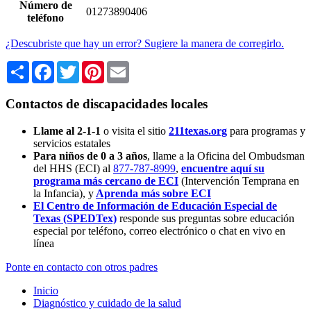
Número de
01273890406
teléfono
¿Descubriste que hay un error? Sugiere la manera de corregirlo.
Share
Facebook
Twitter
Pinterest
Email
Contactos de discapacidades locales
Llame al 2-1-1
o visita el sitio
211texas.org
para programas y
servicios estatales
Para niños de 0 a 3 años
, llame a la Oficina del Ombudsman
del HHS (ECI) al
877-787-8999
,
encuentre aquí su
programa más cercano de ECI
(Intervención Temprana en
la Infancia),
y
Aprenda más sobre ECI
El Centro de Información de Educación Especial de
Texas (SPEDTex)
responde sus preguntas sobre educación
especial por teléfono, correo electrónico o chat en vivo en
línea
Ponte en contacto con otros padres
Inicio
Diagnóstico y cuidado de la salud