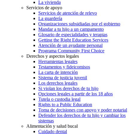
La vivienda
Servicios de apoyo
Servicios de atención de relevo
La guardería
Organizaciones subsidiadas por el gobierno
Mandar a tu hijo a un campamento
Glosario de especialidades y terapias
Getting the Right Education Services
Atención de un ayudante personal
Programa Community First Choice
Derechos y aspectos legales
Herramientas legales
Testamentos y fideicomisos
La carta de intención
Sistema de justicia juvenil
Los derechos legales
Si violan los derechos de tu hijo
Opciones legales a partir de los 18 años
Tutela o custodia legal
Rights to a Public Education
Toma de decisiones con apoyo y poder notarial
Defender los derechos de tu hijo y cambiar los
sistemas
Alimentación y salud bucal
Cuidado dental