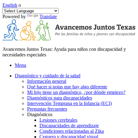
English
o
Powered by
Translate
Avancemos Juntos Texas: Ayuda para niños con discapacidad y
necesidades especiales
Menu
Diagnóstico y cuidado de la salud
Información general
Qué hacer si notas que hay algo diferente
Mi hijo tiene un diagnóstico, ¿por dónde empiezo?
Diagnósticos para discapacidades
Intervención Temprana en la Infancia (ECI)
Preguntas frecuentes
Diagnósticos
Lesiones cerebrales
Discapacidades de aprendizaje
Condiciones relacionadas al Zika
Ceguera y discapacidad visual