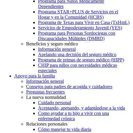
Programa para Niños Médicamente
Dependientes
Programa STAR+PLUS de Servicios en el
Hogar y en la Comunidad (HCBS)
Programa de Texas para Vivir en Casa (TxHmL)
Servicios de Empoderamiento Juvenil (YES)
Programa para Personas Sordociegas con
Discapacidades Múltiples (DMBD)
Beneficios y seguro médico
Información general
Apelando una decisión del seguro médico
Programa de primas de seguro médico (HIPP)
CHIP para niños con necesidades médicas
especiales
Apoyo para la familia
Información general
Consejos para padres de acogida y cuidadores
Preguntas frecuentes
La nueva normalidad
Cuidado personal
Aceptando, apenando, y adaptándose a la vida
Como ayudar a tu hijo a vivir con una
enfermedad crónica
Relaciones personales
Cómo manejar tu vida diaria