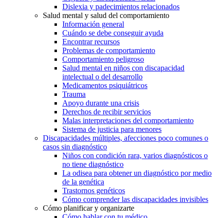
Dislexia y padecimientos relacionados
Salud mental y salud del comportamiento
Información general
Cuándo se debe conseguir ayuda
Encontrar recursos
Problemas de comportamiento
Comportamiento peligroso
Salud mental en niños con discapacidad
intelectual o del desarrollo
Medicamentos psiquiátricos
Trauma
Apoyo durante una crisis
Derechos de recibir servicios
Malas interpretaciones del comportamiento
Sistema de justicia para menores
Discapacidades múltiples, afecciones poco comunes o
casos sin diagnóstico
Niños con condición rara, varios diagnósticos o
no tiene diagnóstico
La odisea para obtener un diagnóstico por medio
de la genética
Trastornos genéticos
Cómo comprender las discapacidades invisibles
Cómo planificar y organizarte
Cómo hablar con tu médico