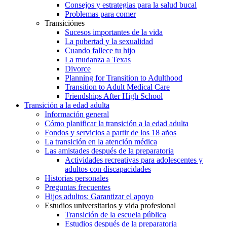
Consejos y estrategias para la salud bucal
Problemas para comer
Transiciónes
Sucesos importantes de la vida
La pubertad y la sexualidad
Cuando fallece tu hijo
La mudanza a Texas
Divorce
Planning for Transition to Adulthood
Transition to Adult Medical Care
Friendships After High School
Transición a la edad adulta
Información general
Cómo planificar la transición a la edad adulta
Fondos y servicios a partir de los 18 años
La transición en la atención médica
Las amistades después de la preparatoria
Actividades recreativas para adolescentes y
adultos con discapacidades
Historias personales
Preguntas frecuentes
Hijos adultos: Garantizar el apoyo
Estudios universitarios y vida profesional
Transición de la escuela pública
Estudios después de la preparatoria