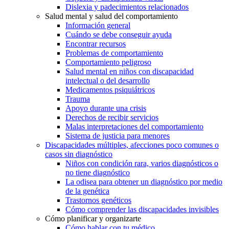
Dislexia y padecimientos relacionados
Salud mental y salud del comportamiento
Información general
Cuándo se debe conseguir ayuda
Encontrar recursos
Problemas de comportamiento
Comportamiento peligroso
Salud mental en niños con discapacidad
intelectual o del desarrollo
Medicamentos psiquiátricos
Trauma
Apoyo durante una crisis
Derechos de recibir servicios
Malas interpretaciones del comportamiento
Sistema de justicia para menores
Discapacidades múltiples, afecciones poco comunes o
casos sin diagnóstico
Niños con condición rara, varios diagnósticos o
no tiene diagnóstico
La odisea para obtener un diagnóstico por medio
de la genética
Trastornos genéticos
Cómo comprender las discapacidades invisibles
Cómo planificar y organizarte
Cómo hablar con tu médico