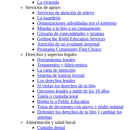
La vivienda
Servicios de apoyo
Servicios de atención de relevo
La guardería
Organizaciones subsidiadas por el gobierno
Mandar a tu hijo a un campamento
Glosario de especialidades y terapias
Getting the Right Education Services
Atención de un ayudante personal
Programa Community First Choice
Derechos y aspectos legales
Herramientas legales
Testamentos y fideicomisos
La carta de intención
Sistema de justicia juvenil
Los derechos legales
Si violan los derechos de tu hijo
Opciones legales a partir de los 18 años
Tutela o custodia legal
Rights to a Public Education
Toma de decisiones con apoyo y poder notarial
Defender los derechos de tu hijo y cambiar los
sistemas
Alimentación y salud bucal
Cuidado dental