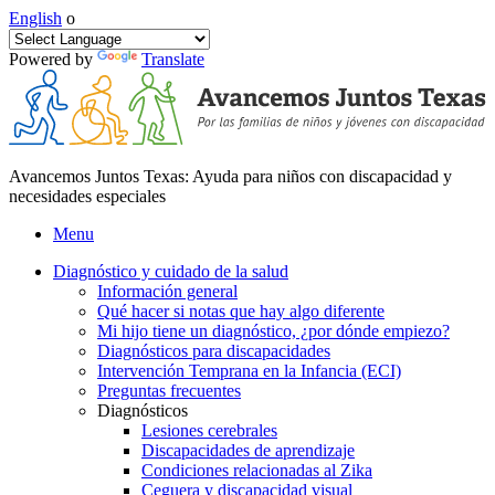
English
o
Powered by
Translate
Avancemos Juntos Texas: Ayuda para niños con discapacidad y
necesidades especiales
Menu
Diagnóstico y cuidado de la salud
Información general
Qué hacer si notas que hay algo diferente
Mi hijo tiene un diagnóstico, ¿por dónde empiezo?
Diagnósticos para discapacidades
Intervención Temprana en la Infancia (ECI)
Preguntas frecuentes
Diagnósticos
Lesiones cerebrales
Discapacidades de aprendizaje
Condiciones relacionadas al Zika
Ceguera y discapacidad visual