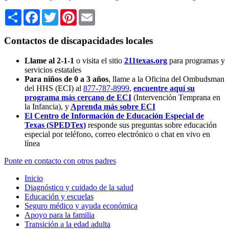
Share
Facebook
Twitter
Pinterest
Email
Contactos de discapacidades locales
Llame al 2-1-1
o visita el sitio
211texas.org
para programas y
servicios estatales
Para niños de 0 a 3 años
, llame a la Oficina del Ombudsman
del HHS (ECI) al
877-787-8999
,
encuentre aquí su
programa más cercano de ECI
(Intervención Temprana en
la Infancia),
y
Aprenda más sobre ECI
El Centro de Información de Educación Especial de
Texas (SPEDTex)
responde sus preguntas sobre educación
especial por teléfono, correo electrónico o chat en vivo en
línea
Ponte en contacto con otros padres
Inicio
Diagnóstico y cuidado de la salud
Educación y escuelas
Seguro médico y ayuda económica
Apoyo para la familia
Transición a la edad adulta