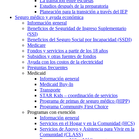
La transición entre escuelas
Estudios después de la preparatoria
Planeación para la transición a través del IEP
Seguro médico y ayuda económica
Información general
Beneficios de Seguridad de Ingreso Suplementario
(SSI)
Beneficios del Seguro Social por Incapacidad (SSDI)
Medicare
Fondos y servicios a partir de los 18 años
Subsidios y otras fuentes de fondos
Ayuda con los costos de la electricidad
Preguntas frecuentes
Medicaid
Información general
Medicaid Buy-In
Transporte
STAR Kids – coordinación de servicios
Programa de primas de seguro médico (HIPP)
Programa Community First Choice
Programas con exención
Información general
Servicios en el Hogar y en la Comunidad (HCS)
Servicios de Apoyo y Asistencia para Vivir en la
Comunidad (CLASS)