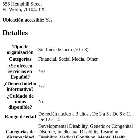
555 Hemphill Street
Ft. Worth, 76104, TX
Ubicación accesible:
Yes
Detalles
Tipo de
Sin fines de lucro (501c3)
organización
Categorías
Financial, Social Media, Other
¿Se ofrecen
servicios en
Yes
Español?
¿Tienen boletín
Yes
informativo?
¿Cuidado de
niños
No
disponible?
De recién nacido a 3 años , De 3 a 5 , De 6 a 11 ,
Rango de edad
De 12 a 14
Developmental Disability, Genetic or Congenital
Categorías de
Disorder, Intellectual Disability, Learning
discapacidad
Disability, Medical Condition, Mental Health