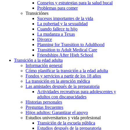
Consejos y estrategias para la salud bucal
Problemas para comer
Transiciónes
Sucesos importantes de la vida
La pubertad y la sexualidad
Cuando fallece tu hijo
La mudanza a Texas
Divorce
Planning for Transition to Adulthood
Transition to Adult Medical Care
Friendships After High School
Transición a la edad adulta
Información general
Cómo planificar la transición a la edad adulta
Fondos y servicios a partir de los 18 años
La transición en la atención médica
Las amistades después de la preparatoria
Actividades recreativas para adolescentes y
adultos con discapacidades
Historias personales
Preguntas frecuentes
Hijos adultos: Garantizar el apoyo
Estudios universitarios y vida profesional
Transición de la escuela pública
Estudios después de la preparatoria