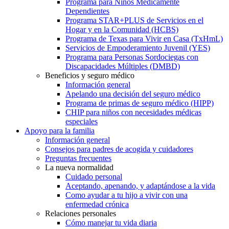
Programa para Niños Médicamente
Dependientes
Programa STAR+PLUS de Servicios en el
Hogar y en la Comunidad (HCBS)
Programa de Texas para Vivir en Casa (TxHmL)
Servicios de Empoderamiento Juvenil (YES)
Programa para Personas Sordociegas con
Discapacidades Múltiples (DMBD)
Beneficios y seguro médico
Información general
Apelando una decisión del seguro médico
Programa de primas de seguro médico (HIPP)
CHIP para niños con necesidades médicas
especiales
Apoyo para la familia
Información general
Consejos para padres de acogida y cuidadores
Preguntas frecuentes
La nueva normalidad
Cuidado personal
Aceptando, apenando, y adaptándose a la vida
Como ayudar a tu hijo a vivir con una
enfermedad crónica
Relaciones personales
Cómo manejar tu vida diaria