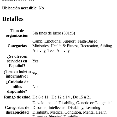
Ubicación accesible:
No
Detalles
Tipo de
Sin fines de lucro (501c3)
organización
Camp, Emotional Support, Faith-Based
Categorías
Ministries, Health & Fitness, Recreation, Sibling
Activity, Teen Activity
¿Se ofrecen
servicios en
Yes
Español?
¿Tienen boletín
Yes
informativo?
¿Cuidado de
niños
No
disponible?
Rango de edad
De 6 a 11 , De 12 a 14 , De 15 a 21
Developmental Disability, Genetic or Congenital
Categorías de
Disorder, Intellectual Disability, Learning
discapacidad
Disability, Medical Condition, Mental Health
Disorder, Physical Disability