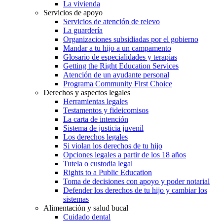
La vivienda
Servicios de apoyo
Servicios de atención de relevo
La guardería
Organizaciones subsidiadas por el gobierno
Mandar a tu hijo a un campamento
Glosario de especialidades y terapias
Getting the Right Education Services
Atención de un ayudante personal
Programa Community First Choice
Derechos y aspectos legales
Herramientas legales
Testamentos y fideicomisos
La carta de intención
Sistema de justicia juvenil
Los derechos legales
Si violan los derechos de tu hijo
Opciones legales a partir de los 18 años
Tutela o custodia legal
Rights to a Public Education
Toma de decisiones con apoyo y poder notarial
Defender los derechos de tu hijo y cambiar los
sistemas
Alimentación y salud bucal
Cuidado dental