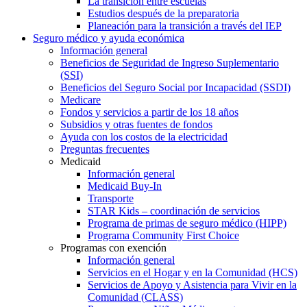
La transición entre escuelas
Estudios después de la preparatoria
Planeación para la transición a través del IEP
Seguro médico y ayuda económica
Información general
Beneficios de Seguridad de Ingreso Suplementario
(SSI)
Beneficios del Seguro Social por Incapacidad (SSDI)
Medicare
Fondos y servicios a partir de los 18 años
Subsidios y otras fuentes de fondos
Ayuda con los costos de la electricidad
Preguntas frecuentes
Medicaid
Información general
Medicaid Buy-In
Transporte
STAR Kids – coordinación de servicios
Programa de primas de seguro médico (HIPP)
Programa Community First Choice
Programas con exención
Información general
Servicios en el Hogar y en la Comunidad (HCS)
Servicios de Apoyo y Asistencia para Vivir en la
Comunidad (CLASS)