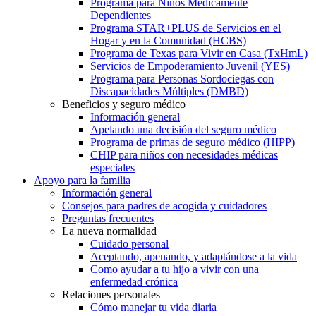
Programa para Niños Médicamente
Dependientes
Programa STAR+PLUS de Servicios en el
Hogar y en la Comunidad (HCBS)
Programa de Texas para Vivir en Casa (TxHmL)
Servicios de Empoderamiento Juvenil (YES)
Programa para Personas Sordociegas con
Discapacidades Múltiples (DMBD)
Beneficios y seguro médico
Información general
Apelando una decisión del seguro médico
Programa de primas de seguro médico (HIPP)
CHIP para niños con necesidades médicas
especiales
Apoyo para la familia
Información general
Consejos para padres de acogida y cuidadores
Preguntas frecuentes
La nueva normalidad
Cuidado personal
Aceptando, apenando, y adaptándose a la vida
Como ayudar a tu hijo a vivir con una
enfermedad crónica
Relaciones personales
Cómo manejar tu vida diaria