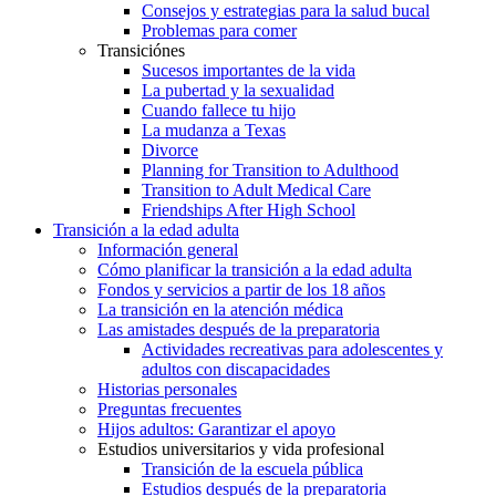
Consejos y estrategias para la salud bucal
Problemas para comer
Transiciónes
Sucesos importantes de la vida
La pubertad y la sexualidad
Cuando fallece tu hijo
La mudanza a Texas
Divorce
Planning for Transition to Adulthood
Transition to Adult Medical Care
Friendships After High School
Transición a la edad adulta
Información general
Cómo planificar la transición a la edad adulta
Fondos y servicios a partir de los 18 años
La transición en la atención médica
Las amistades después de la preparatoria
Actividades recreativas para adolescentes y
adultos con discapacidades
Historias personales
Preguntas frecuentes
Hijos adultos: Garantizar el apoyo
Estudios universitarios y vida profesional
Transición de la escuela pública
Estudios después de la preparatoria