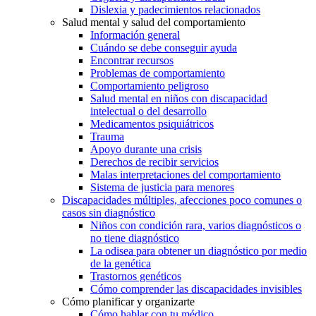
Dislexia y padecimientos relacionados
Salud mental y salud del comportamiento
Información general
Cuándo se debe conseguir ayuda
Encontrar recursos
Problemas de comportamiento
Comportamiento peligroso
Salud mental en niños con discapacidad
intelectual o del desarrollo
Medicamentos psiquiátricos
Trauma
Apoyo durante una crisis
Derechos de recibir servicios
Malas interpretaciones del comportamiento
Sistema de justicia para menores
Discapacidades múltiples, afecciones poco comunes o
casos sin diagnóstico
Niños con condición rara, varios diagnósticos o
no tiene diagnóstico
La odisea para obtener un diagnóstico por medio
de la genética
Trastornos genéticos
Cómo comprender las discapacidades invisibles
Cómo planificar y organizarte
Cómo hablar con tu médico