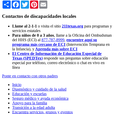
Share
Facebook
Twitter
Pinterest
Email
Contactos de discapacidades locales
Llame al 2-1-1
o visita el sitio
211texas.org
para programas y
servicios estatales
Para niños de 0 a 3 años
, llame a la Oficina del Ombudsman
del HHS (ECI) al
877-787-8999
,
encuentre aquí su
programa más cercano de ECI
(Intervención Temprana en
la Infancia),
y
Aprenda más sobre ECI
El Centro de Información de Educación Especial de
Texas (SPEDTex)
responde sus preguntas sobre educación
especial por teléfono, correo electrónico o chat en vivo en
línea
Ponte en contacto con otros padres
Inicio
Diagnóstico y cuidado de la salud
Educación y escuelas
Seguro médico y ayuda económica
Apoyo para la familia
Transición a la edad adulta
Encuentra servicios, grupos y eventos