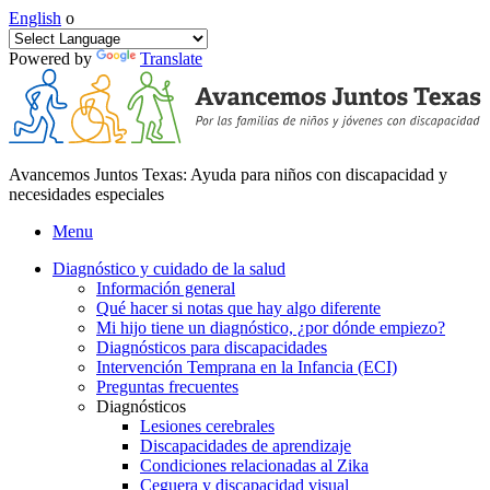
English
o
Powered by
Translate
Avancemos Juntos Texas: Ayuda para niños con discapacidad y
necesidades especiales
Menu
Diagnóstico y cuidado de la salud
Información general
Qué hacer si notas que hay algo diferente
Mi hijo tiene un diagnóstico, ¿por dónde empiezo?
Diagnósticos para discapacidades
Intervención Temprana en la Infancia (ECI)
Preguntas frecuentes
Diagnósticos
Lesiones cerebrales
Discapacidades de aprendizaje
Condiciones relacionadas al Zika
Ceguera y discapacidad visual