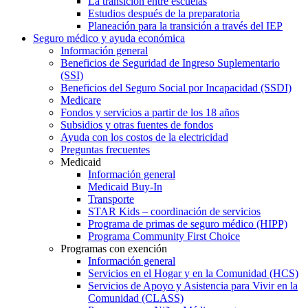
La transición entre escuelas
Estudios después de la preparatoria
Planeación para la transición a través del IEP
Seguro médico y ayuda económica
Información general
Beneficios de Seguridad de Ingreso Suplementario
(SSI)
Beneficios del Seguro Social por Incapacidad (SSDI)
Medicare
Fondos y servicios a partir de los 18 años
Subsidios y otras fuentes de fondos
Ayuda con los costos de la electricidad
Preguntas frecuentes
Medicaid
Información general
Medicaid Buy-In
Transporte
STAR Kids – coordinación de servicios
Programa de primas de seguro médico (HIPP)
Programa Community First Choice
Programas con exención
Información general
Servicios en el Hogar y en la Comunidad (HCS)
Servicios de Apoyo y Asistencia para Vivir en la
Comunidad (CLASS)