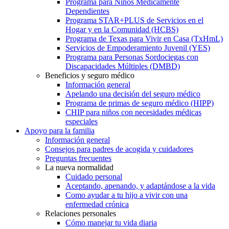
Programa para Niños Médicamente
Dependientes
Programa STAR+PLUS de Servicios en el
Hogar y en la Comunidad (HCBS)
Programa de Texas para Vivir en Casa (TxHmL)
Servicios de Empoderamiento Juvenil (YES)
Programa para Personas Sordociegas con
Discapacidades Múltiples (DMBD)
Beneficios y seguro médico
Información general
Apelando una decisión del seguro médico
Programa de primas de seguro médico (HIPP)
CHIP para niños con necesidades médicas
especiales
Apoyo para la familia
Información general
Consejos para padres de acogida y cuidadores
Preguntas frecuentes
La nueva normalidad
Cuidado personal
Aceptando, apenando, y adaptándose a la vida
Como ayudar a tu hijo a vivir con una
enfermedad crónica
Relaciones personales
Cómo manejar tu vida diaria