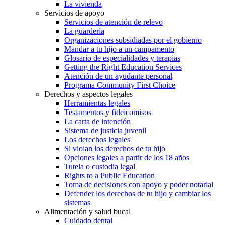
La vivienda
Servicios de apoyo
Servicios de atención de relevo
La guardería
Organizaciones subsidiadas por el gobierno
Mandar a tu hijo a un campamento
Glosario de especialidades y terapias
Getting the Right Education Services
Atención de un ayudante personal
Programa Community First Choice
Derechos y aspectos legales
Herramientas legales
Testamentos y fideicomisos
La carta de intención
Sistema de justicia juvenil
Los derechos legales
Si violan los derechos de tu hijo
Opciones legales a partir de los 18 años
Tutela o custodia legal
Rights to a Public Education
Toma de decisiones con apoyo y poder notarial
Defender los derechos de tu hijo y cambiar los
sistemas
Alimentación y salud bucal
Cuidado dental