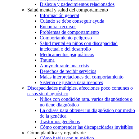
Dislexia y padecimientos relacionados
Salud mental y salud del comportamiento
Información general
Cuándo se debe conseguir ayuda
Encontrar recursos
Problemas de comportamiento
Comportamiento peligroso
Salud mental en niños con discapacidad
intelectual o del desarrollo
Medicamentos psiquiátricos
Trauma
Apoyo durante una crisis
Derechos de recibir servicios
Malas interpretaciones del comportamiento
Sistema de justicia para menores
Discapacidades múltiples, afecciones poco comunes o
casos sin diagnóstico
Niños con condición rara, varios diagnósticos o
no tiene diagnóstico
La odisea para obtener un diagnóstico por medio
de la genética
Trastornos genéticos
Cómo comprender las discapacidades invisibles
Cómo planificar y organizarte
Cómo hablar con tu médico