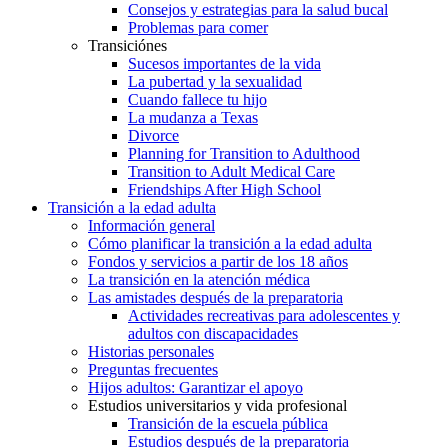
Consejos y estrategias para la salud bucal
Problemas para comer
Transiciónes
Sucesos importantes de la vida
La pubertad y la sexualidad
Cuando fallece tu hijo
La mudanza a Texas
Divorce
Planning for Transition to Adulthood
Transition to Adult Medical Care
Friendships After High School
Transición a la edad adulta
Información general
Cómo planificar la transición a la edad adulta
Fondos y servicios a partir de los 18 años
La transición en la atención médica
Las amistades después de la preparatoria
Actividades recreativas para adolescentes y
adultos con discapacidades
Historias personales
Preguntas frecuentes
Hijos adultos: Garantizar el apoyo
Estudios universitarios y vida profesional
Transición de la escuela pública
Estudios después de la preparatoria