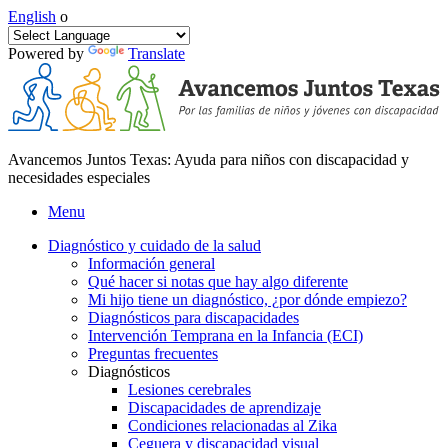
English
o
Powered by
Translate
Avancemos Juntos Texas: Ayuda para niños con discapacidad y
necesidades especiales
Menu
Diagnóstico y cuidado de la salud
Información general
Qué hacer si notas que hay algo diferente
Mi hijo tiene un diagnóstico, ¿por dónde empiezo?
Diagnósticos para discapacidades
Intervención Temprana en la Infancia (ECI)
Preguntas frecuentes
Diagnósticos
Lesiones cerebrales
Discapacidades de aprendizaje
Condiciones relacionadas al Zika
Ceguera y discapacidad visual