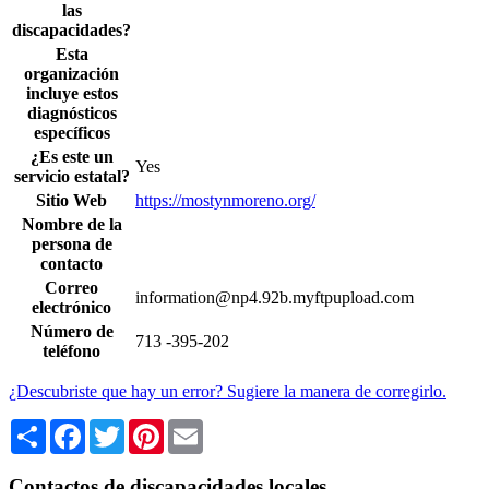
las
discapacidades?
Esta
organización
incluye estos
diagnósticos
específicos
¿Es este un
Yes
servicio estatal?
Sitio Web
https://mostynmoreno.org/
Nombre de la
persona de
contacto
Correo
information@np4.92b.myftpupload.com
electrónico
Número de
713 -395-202
teléfono
¿Descubriste que hay un error? Sugiere la manera de corregirlo.
Share
Facebook
Twitter
Pinterest
Email
Contactos de discapacidades locales