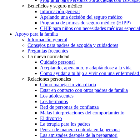
Programa para Personas Sordociegas con Discap
Beneficios y seguro médico
Información general
Apelando una decisión del seguro médico
Programa de primas de seguro médico (HIPP)
CHIP para niños con necesidades médicas especial
Apoyo para la familia
Información general
Consejos para padres de acogida y cuidadores
Preguntas frecuentes
La nueva normalidad
Cuidado personal
Aceptando, apenando, y adaptándose a la vida
Como ayudar a tu hijo a vivir con una enfermedad
Relaciones personales
Cómo manejar tu vida diaria
Estar en contacto con otros padres de familia
Los adolescentes
Los hermanos
Red de personas de confianza
Malas interpretaciones del comportamiento
El divorcio
La terapia para los padres
Pensar de manera centrada en la persona
Las amistades después de la preparatori