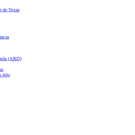
ar de Texas
ancia
cuela (ARD)
as
u hijo