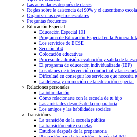
Las actividades después de clases
Reglas sobre la asistencia del 90% y el ausentismo escol
Organizar los registros escolares
Preguntas frecuentes
Educación Especial
Educación Especial 101
Programa de Educación Especial en la Primera Inf
Los servicios de ECSE
Sección 504
Colocación educativas
Proceso de admisión, evaluación y salida de la es
El programa de educación individualizada (IEP)
Los planes de intervención conductual y las escuel
Dificultad en conseguir los servicios que necesita t
La defensa y promoción de la educación especial
Relaciones personales
La intimidación
Cómo relacionarte con la escuela de tu hijo
Las amistades después de la preparatoria
Los amigos y las habilidades sociales
Transiciónes
La transición de la escuela pública
La transición entre escuelas
Estudios después de la preparatoria
Planeación para la transición a través del IEP