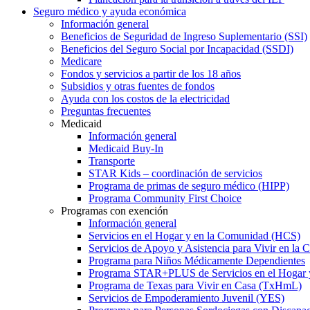
Seguro médico y ayuda económica
Información general
Beneficios de Seguridad de Ingreso Suplementario (SSI)
Beneficios del Seguro Social por Incapacidad (SSDI)
Medicare
Fondos y servicios a partir de los 18 años
Subsidios y otras fuentes de fondos
Ayuda con los costos de la electricidad
Preguntas frecuentes
Medicaid
Información general
Medicaid Buy-In
Transporte
STAR Kids – coordinación de servicios
Programa de primas de seguro médico (HIPP)
Programa Community First Choice
Programas con exención
Información general
Servicios en el Hogar y en la Comunidad (HCS)
Servicios de Apoyo y Asistencia para Vivir en l
Programa para Niños Médicamente Dependientes
Programa STAR+PLUS de Servicios en el Hogar
Programa de Texas para Vivir en Casa (TxHmL)
Servicios de Empoderamiento Juvenil (YES)