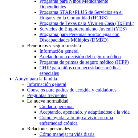
Programa para Niños Médicamente
Dependientes
Programa STAR+PLUS de Servicios en el
Hogar y en la Comunidad (HCBS)
Programa de Texas para Vivir en Casa (TxHmL)
Servicios de Empoderamiento Juvenil (YES)
Programa para Personas Sordociegas con
Discapacidades Múltiples (DMBD)
Beneficios y seguro médico
Información general
Apelando una decisión del seguro médico
Programa de primas de seguro médico (HIPP)
CHIP para niños con necesidades médicas
especiales
Apoyo para la familia
Información general
Consejos para padres de acogida y cuidadores
Preguntas frecuentes
La nueva normalidad
Cuidado personal
Aceptando, apenando, y adaptándose a la vida
Como ayudar a tu hijo a vivir con una
enfermedad crónica
Relaciones personales
Cómo manejar tu vida diaria