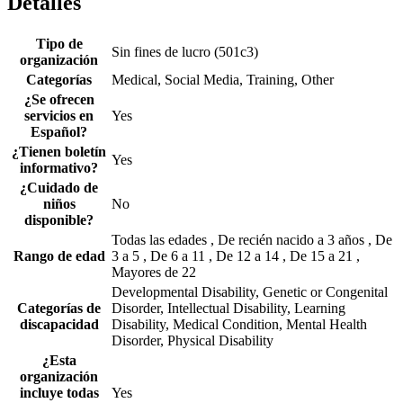
Detalles
Tipo de
Sin fines de lucro (501c3)
organización
Categorías
Medical, Social Media, Training, Other
¿Se ofrecen
servicios en
Yes
Español?
¿Tienen boletín
Yes
informativo?
¿Cuidado de
niños
No
disponible?
Todas las edades , De recién nacido a 3 años , De
Rango de edad
3 a 5 , De 6 a 11 , De 12 a 14 , De 15 a 21 ,
Mayores de 22
Developmental Disability, Genetic or Congenital
Categorías de
Disorder, Intellectual Disability, Learning
discapacidad
Disability, Medical Condition, Mental Health
Disorder, Physical Disability
¿Esta
organización
incluye todas
Yes