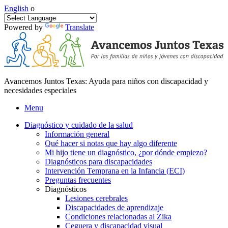
English
o
Powered by
Translate
Avancemos Juntos Texas: Ayuda para niños con discapacidad y
necesidades especiales
Menu
Diagnóstico y cuidado de la salud
Información general
Qué hacer si notas que hay algo diferente
Mi hijo tiene un diagnóstico, ¿por dónde empiezo?
Diagnósticos para discapacidades
Intervención Temprana en la Infancia (ECI)
Preguntas frecuentes
Diagnósticos
Lesiones cerebrales
Discapacidades de aprendizaje
Condiciones relacionadas al Zika
Ceguera y discapacidad visual