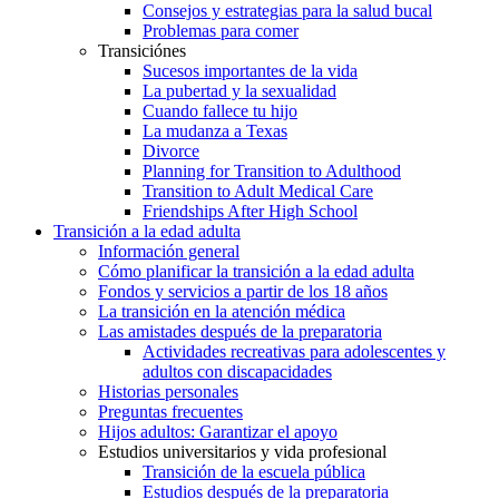
Consejos y estrategias para la salud bucal
Problemas para comer
Transiciónes
Sucesos importantes de la vida
La pubertad y la sexualidad
Cuando fallece tu hijo
La mudanza a Texas
Divorce
Planning for Transition to Adulthood
Transition to Adult Medical Care
Friendships After High School
Transición a la edad adulta
Información general
Cómo planificar la transición a la edad adulta
Fondos y servicios a partir de los 18 años
La transición en la atención médica
Las amistades después de la preparatoria
Actividades recreativas para adolescentes y
adultos con discapacidades
Historias personales
Preguntas frecuentes
Hijos adultos: Garantizar el apoyo
Estudios universitarios y vida profesional
Transición de la escuela pública
Estudios después de la preparatoria