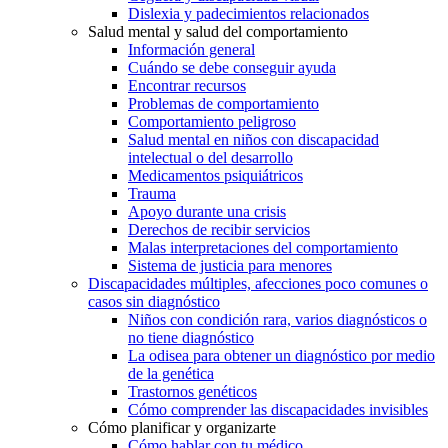
Dislexia y padecimientos relacionados
Salud mental y salud del comportamiento
Información general
Cuándo se debe conseguir ayuda
Encontrar recursos
Problemas de comportamiento
Comportamiento peligroso
Salud mental en niños con discapacidad
intelectual o del desarrollo
Medicamentos psiquiátricos
Trauma
Apoyo durante una crisis
Derechos de recibir servicios
Malas interpretaciones del comportamiento
Sistema de justicia para menores
Discapacidades múltiples, afecciones poco comunes o
casos sin diagnóstico
Niños con condición rara, varios diagnósticos o
no tiene diagnóstico
La odisea para obtener un diagnóstico por medio
de la genética
Trastornos genéticos
Cómo comprender las discapacidades invisibles
Cómo planificar y organizarte
Cómo hablar con tu médico