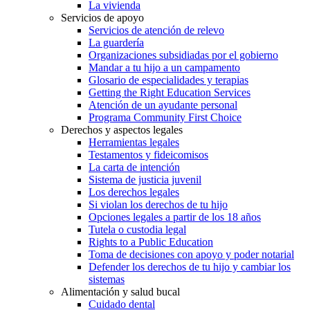
La vivienda
Servicios de apoyo
Servicios de atención de relevo
La guardería
Organizaciones subsidiadas por el gobierno
Mandar a tu hijo a un campamento
Glosario de especialidades y terapias
Getting the Right Education Services
Atención de un ayudante personal
Programa Community First Choice
Derechos y aspectos legales
Herramientas legales
Testamentos y fideicomisos
La carta de intención
Sistema de justicia juvenil
Los derechos legales
Si violan los derechos de tu hijo
Opciones legales a partir de los 18 años
Tutela o custodia legal
Rights to a Public Education
Toma de decisiones con apoyo y poder notarial
Defender los derechos de tu hijo y cambiar los
sistemas
Alimentación y salud bucal
Cuidado dental