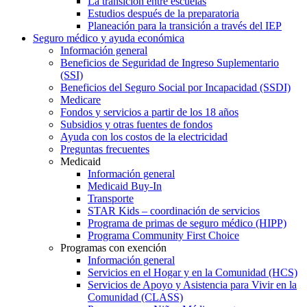
La transición entre escuelas
Estudios después de la preparatoria
Planeación para la transición a través del IEP
Seguro médico y ayuda económica
Información general
Beneficios de Seguridad de Ingreso Suplementario
(SSI)
Beneficios del Seguro Social por Incapacidad (SSDI)
Medicare
Fondos y servicios a partir de los 18 años
Subsidios y otras fuentes de fondos
Ayuda con los costos de la electricidad
Preguntas frecuentes
Medicaid
Información general
Medicaid Buy-In
Transporte
STAR Kids – coordinación de servicios
Programa de primas de seguro médico (HIPP)
Programa Community First Choice
Programas con exención
Información general
Servicios en el Hogar y en la Comunidad (HCS)
Servicios de Apoyo y Asistencia para Vivir en la
Comunidad (CLASS)