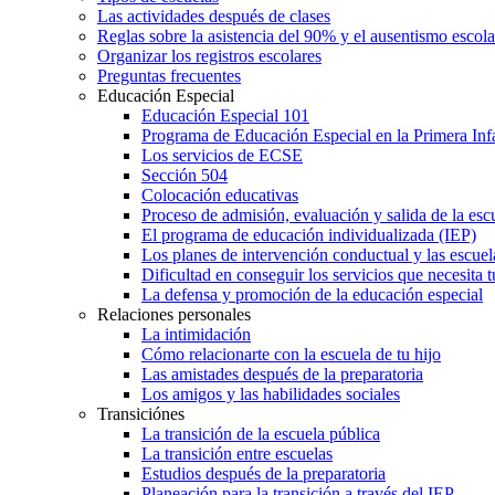
Las actividades después de clases
Reglas sobre la asistencia del 90% y el ausentismo escol
Organizar los registros escolares
Preguntas frecuentes
Educación Especial
Educación Especial 101
Programa de Educación Especial en la Primera Inf
Los servicios de ECSE
Sección 504
Colocación educativas
Proceso de admisión, evaluación y salida de la es
El programa de educación individualizada (IEP)
Los planes de intervención conductual y las escuel
Dificultad en conseguir los servicios que necesita t
La defensa y promoción de la educación especial
Relaciones personales
La intimidación
Cómo relacionarte con la escuela de tu hijo
Las amistades después de la preparatoria
Los amigos y las habilidades sociales
Transiciónes
La transición de la escuela pública
La transición entre escuelas
Estudios después de la preparatoria
Planeación para la transición a través del IEP