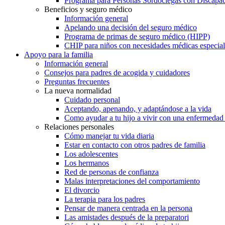
Programa para Personas Sordociegas con Discap
Beneficios y seguro médico
Información general
Apelando una decisión del seguro médico
Programa de primas de seguro médico (HIPP)
CHIP para niños con necesidades médicas especial
Apoyo para la familia
Información general
Consejos para padres de acogida y cuidadores
Preguntas frecuentes
La nueva normalidad
Cuidado personal
Aceptando, apenando, y adaptándose a la vida
Como ayudar a tu hijo a vivir con una enfermedad
Relaciones personales
Cómo manejar tu vida diaria
Estar en contacto con otros padres de familia
Los adolescentes
Los hermanos
Red de personas de confianza
Malas interpretaciones del comportamiento
El divorcio
La terapia para los padres
Pensar de manera centrada en la persona
Las amistades después de la preparatori