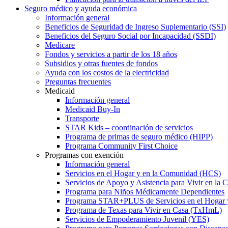
Seguro médico y ayuda económica
Información general
Beneficios de Seguridad de Ingreso Suplementario (SSI)
Beneficios del Seguro Social por Incapacidad (SSDI)
Medicare
Fondos y servicios a partir de los 18 años
Subsidios y otras fuentes de fondos
Ayuda con los costos de la electricidad
Preguntas frecuentes
Medicaid
Información general
Medicaid Buy-In
Transporte
STAR Kids – coordinación de servicios
Programa de primas de seguro médico (HIPP)
Programa Community First Choice
Programas con exención
Información general
Servicios en el Hogar y en la Comunidad (HCS)
Servicios de Apoyo y Asistencia para Vivir en l
Programa para Niños Médicamente Dependientes
Programa STAR+PLUS de Servicios en el Hogar
Programa de Texas para Vivir en Casa (TxHmL)
Servicios de Empoderamiento Juvenil (YES)