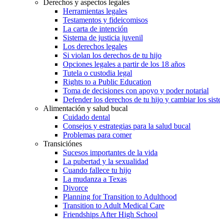
Derechos y aspectos legales
Herramientas legales
Testamentos y fideicomisos
La carta de intención
Sistema de justicia juvenil
Los derechos legales
Si violan los derechos de tu hijo
Opciones legales a partir de los 18 años
Tutela o custodia legal
Rights to a Public Education
Toma de decisiones con apoyo y poder notarial
Defender los derechos de tu hijo y cambiar los sis
Alimentación y salud bucal
Cuidado dental
Consejos y estrategias para la salud bucal
Problemas para comer
Transiciónes
Sucesos importantes de la vida
La pubertad y la sexualidad
Cuando fallece tu hijo
La mudanza a Texas
Divorce
Planning for Transition to Adulthood
Transition to Adult Medical Care
Friendships After High School