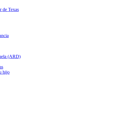
ar de Texas
ancia
cuela (ARD)
as
u hijo