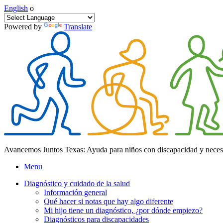
English
o
Powered by
Translate
Avancemos Juntos Texas: Ayuda para niños con discapacidad y neces
Menu
Diagnóstico y cuidado de la salud
Información general
Qué hacer si notas que hay algo diferente
Mi hijo tiene un diagnóstico, ¿por dónde empiezo?
Diagnósticos para discapacidades