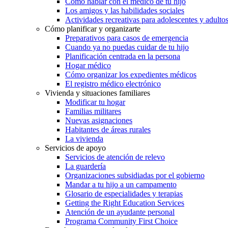
Cómo hablar con el médico de tu hijo
Los amigos y las habilidades sociales
Actividades recreativas para adolescentes y adulto
Cómo planificar y organizarte
Preparativos para casos de emergencia
Cuando ya no puedas cuidar de tu hijo
Planificación centrada en la persona
Hogar médico
Cómo organizar los expedientes médicos
El registro médico electrónico
Vivienda y situaciones familiares
Modificar tu hogar
Familias militares
Nuevas asignaciones
Habitantes de áreas rurales
La vivienda
Servicios de apoyo
Servicios de atención de relevo
La guardería
Organizaciones subsidiadas por el gobierno
Mandar a tu hijo a un campamento
Glosario de especialidades y terapias
Getting the Right Education Services
Atención de un ayudante personal
Programa Community First Choice