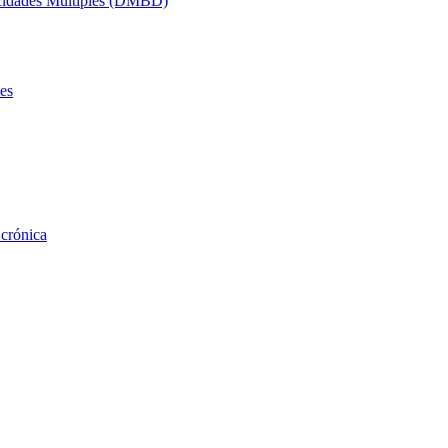
acidades Múltiples (DMBD)
es
 crónica