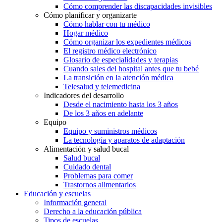
Cómo comprender las discapacidades invisibles
Cómo planificar y organizarte
Cómo hablar con tu médico
Hogar médico
Cómo organizar los expedientes médicos
El registro médico electrónico
Glosario de especialidades y terapias
Cuando sales del hospital antes que tu bebé
La transición en la atención médica
Telesalud y telemedicina
Indicadores del desarrollo
Desde el nacimiento hasta los 3 años
De los 3 años en adelante
Equipo
Equipo y suministros médicos
La tecnología y aparatos de adaptación
Alimentación y salud bucal
Salud bucal
Cuidado dental
Problemas para comer
Trastornos alimentarios
Educación y escuelas
Información general
Derecho a la educación pública
Tipos de escuelas