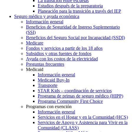
La transición entre escuelas
Estudios después de la preparatoria
Planeación para la transición a través del IEP
Seguro médico y ayuda económica
Información general
Beneficios de Seguridad de Ingreso Suplementario
(SSI)
Beneficios del Seguro Social por Incapacidad (SSDI)
Medicare
Fondos y servicios a partir de los 18 años
Subsidios y otras fuentes de fondos
Ayuda con los costos de la electricidad
Preguntas frecuentes
Medicaid
Información general
Medicaid Buy-In
Transporte
STAR Kids – coordinación de servicios
Programa de primas de seguro médico (HIPP)
Programa Community First Choice
Programas con exención
Información general
Servicios en el Hogar y en la Comunidad (HCS)
Servicios de Apoyo y Asistencia para Vivir en la
Comunidad (CLASS)