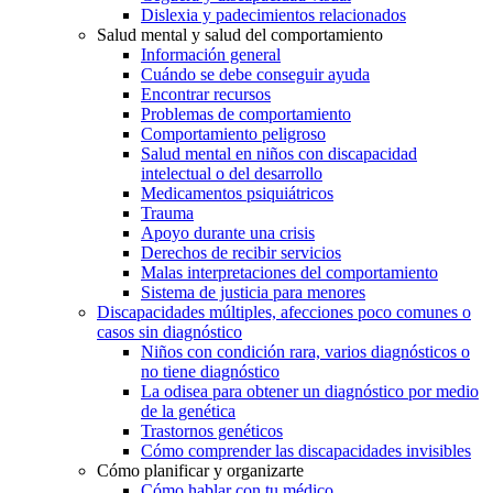
Dislexia y padecimientos relacionados
Salud mental y salud del comportamiento
Información general
Cuándo se debe conseguir ayuda
Encontrar recursos
Problemas de comportamiento
Comportamiento peligroso
Salud mental en niños con discapacidad
intelectual o del desarrollo
Medicamentos psiquiátricos
Trauma
Apoyo durante una crisis
Derechos de recibir servicios
Malas interpretaciones del comportamiento
Sistema de justicia para menores
Discapacidades múltiples, afecciones poco comunes o
casos sin diagnóstico
Niños con condición rara, varios diagnósticos o
no tiene diagnóstico
La odisea para obtener un diagnóstico por medio
de la genética
Trastornos genéticos
Cómo comprender las discapacidades invisibles
Cómo planificar y organizarte
Cómo hablar con tu médico