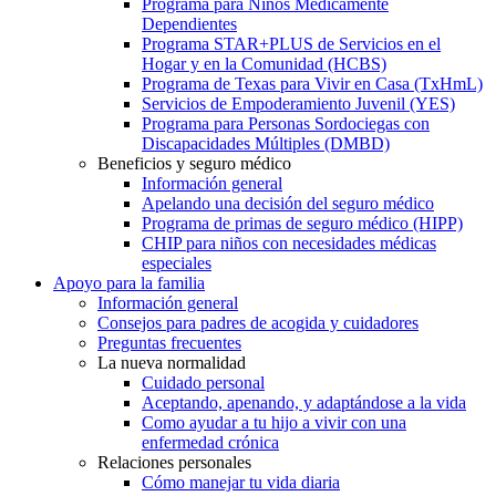
Programa para Niños Médicamente
Dependientes
Programa STAR+PLUS de Servicios en el
Hogar y en la Comunidad (HCBS)
Programa de Texas para Vivir en Casa (TxHmL)
Servicios de Empoderamiento Juvenil (YES)
Programa para Personas Sordociegas con
Discapacidades Múltiples (DMBD)
Beneficios y seguro médico
Información general
Apelando una decisión del seguro médico
Programa de primas de seguro médico (HIPP)
CHIP para niños con necesidades médicas
especiales
Apoyo para la familia
Información general
Consejos para padres de acogida y cuidadores
Preguntas frecuentes
La nueva normalidad
Cuidado personal
Aceptando, apenando, y adaptándose a la vida
Como ayudar a tu hijo a vivir con una
enfermedad crónica
Relaciones personales
Cómo manejar tu vida diaria