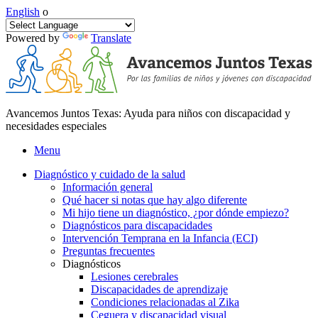
English
o
Powered by
Translate
Avancemos Juntos Texas: Ayuda para niños con discapacidad y
necesidades especiales
Menu
Diagnóstico y cuidado de la salud
Información general
Qué hacer si notas que hay algo diferente
Mi hijo tiene un diagnóstico, ¿por dónde empiezo?
Diagnósticos para discapacidades
Intervención Temprana en la Infancia (ECI)
Preguntas frecuentes
Diagnósticos
Lesiones cerebrales
Discapacidades de aprendizaje
Condiciones relacionadas al Zika
Ceguera y discapacidad visual