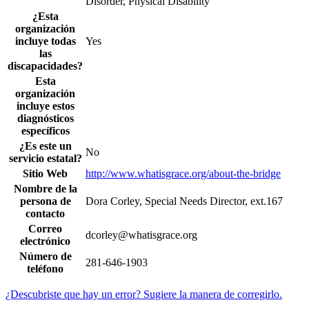
Disorder, Physical Disability
¿Esta
organización
incluye todas
Yes
las
discapacidades?
Esta
organización
incluye estos
diagnósticos
específicos
¿Es este un
No
servicio estatal?
Sitio Web
http://www.whatisgrace.org/about-the-bridge
Nombre de la
persona de
Dora Corley, Special Needs Director, ext.167
contacto
Correo
dcorley@whatisgrace.org
electrónico
Número de
281-646-1903
teléfono
¿Descubriste que hay un error? Sugiere la manera de corregirlo.