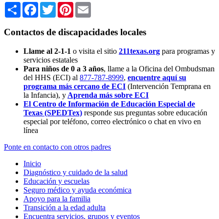
Share
Facebook
Twitter
Pinterest
Email
Contactos de discapacidades locales
Llame al 2-1-1
o visita el sitio
211texas.org
para programas y
servicios estatales
Para niños de 0 a 3 años
, llame a la Oficina del Ombudsman
del HHS (ECI) al
877-787-8999
,
encuentre aquí su
programa más cercano de ECI
(Intervención Temprana en
la Infancia),
y
Aprenda más sobre ECI
El Centro de Información de Educación Especial de
Texas (SPEDTex)
responde sus preguntas sobre educación
especial por teléfono, correo electrónico o chat en vivo en
línea
Ponte en contacto con otros padres
Inicio
Diagnóstico y cuidado de la salud
Educación y escuelas
Seguro médico y ayuda económica
Apoyo para la familia
Transición a la edad adulta
Encuentra servicios, grupos y eventos