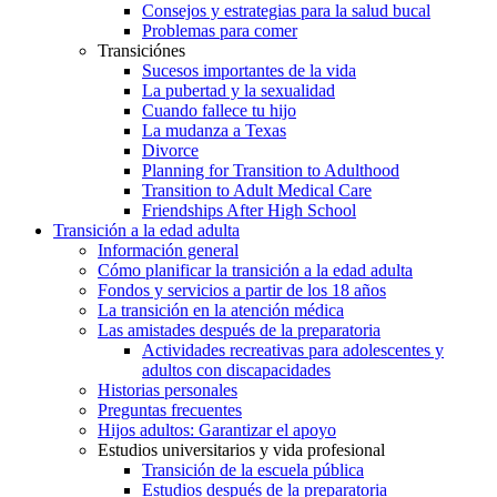
Consejos y estrategias para la salud bucal
Problemas para comer
Transiciónes
Sucesos importantes de la vida
La pubertad y la sexualidad
Cuando fallece tu hijo
La mudanza a Texas
Divorce
Planning for Transition to Adulthood
Transition to Adult Medical Care
Friendships After High School
Transición a la edad adulta
Información general
Cómo planificar la transición a la edad adulta
Fondos y servicios a partir de los 18 años
La transición en la atención médica
Las amistades después de la preparatoria
Actividades recreativas para adolescentes y
adultos con discapacidades
Historias personales
Preguntas frecuentes
Hijos adultos: Garantizar el apoyo
Estudios universitarios y vida profesional
Transición de la escuela pública
Estudios después de la preparatoria