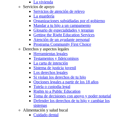
La vivienda
Servicios de apoyo
Servicios de atención de relevo
La guardería
Organizaciones subsidiadas por el gobierno
Mandar a tu hijo a un campamento
Glosario de especialidades y terapias
Getting the Right Education Services
Atención de un ayudante personal
Programa Community First Choice
Derechos y aspectos legales
Herramientas legales
Testamentos y fideicomisos
La carta de intención
Sistema de justicia juvenil
Los derechos legales
Si violan los derechos de tu hijo
Opciones legales a partir de los 18 años
Tutela o custodia legal
Rights to a Public Education
Toma de decisiones con apoyo y poder notarial
Defender los derechos de tu hijo y cambiar los
sistemas
Alimentación y salud bucal
Cuidado dental