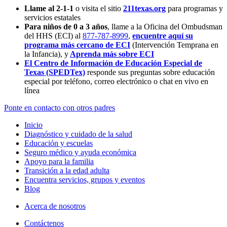
Llame al 2-1-1
o visita el sitio
211texas.org
para programas y
servicios estatales
Para niños de 0 a 3 años
, llame a la Oficina del Ombudsman
del HHS (ECI) al
877-787-8999
,
encuentre aquí su
programa más cercano de ECI
(Intervención Temprana en
la Infancia),
y
Aprenda más sobre ECI
El Centro de Información de Educación Especial de
Texas (SPEDTex)
responde sus preguntas sobre educación
especial por teléfono, correo electrónico o chat en vivo en
línea
Ponte en contacto con otros padres
Inicio
Diagnóstico y cuidado de la salud
Educación y escuelas
Seguro médico y ayuda económica
Apoyo para la familia
Transición a la edad adulta
Encuentra servicios, grupos y eventos
Blog
Acerca de nosotros
Contáctenos