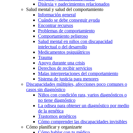
Dislexia y padecimientos relacionados
Salud mental y salud del comportamiento
Información general
Cuándo se debe conseguir ayuda
Encontrar recursos
Problemas de comportamiento
Comportamiento peligroso
Salud mental en niños con discapacidad
intelectual o del desarrollo
Medicamentos psiquiátricos
Trauma
Apoyo durante una crisis
Derechos de recibir servicios
Malas interpretaciones del comportamiento
Sistema de justicia para menores
Discapacidades múltiples, afecciones poco comunes o
casos sin diagnóstico
Niños con condición rara, varios diagnósticos o
no tiene diagnóstico
La odisea para obtener un diagnóstico por medio
de la genética
Trastornos genéticos
Cómo comprender las discapacidades invisibles
Cómo planificar y organizarte
Cómo hablar con tu médico