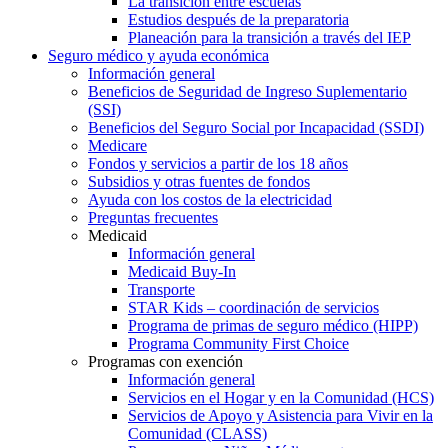
La transición entre escuelas
Estudios después de la preparatoria
Planeación para la transición a través del IEP
Seguro médico y ayuda económica
Información general
Beneficios de Seguridad de Ingreso Suplementario
(SSI)
Beneficios del Seguro Social por Incapacidad (SSDI)
Medicare
Fondos y servicios a partir de los 18 años
Subsidios y otras fuentes de fondos
Ayuda con los costos de la electricidad
Preguntas frecuentes
Medicaid
Información general
Medicaid Buy-In
Transporte
STAR Kids – coordinación de servicios
Programa de primas de seguro médico (HIPP)
Programa Community First Choice
Programas con exención
Información general
Servicios en el Hogar y en la Comunidad (HCS)
Servicios de Apoyo y Asistencia para Vivir en la
Comunidad (CLASS)