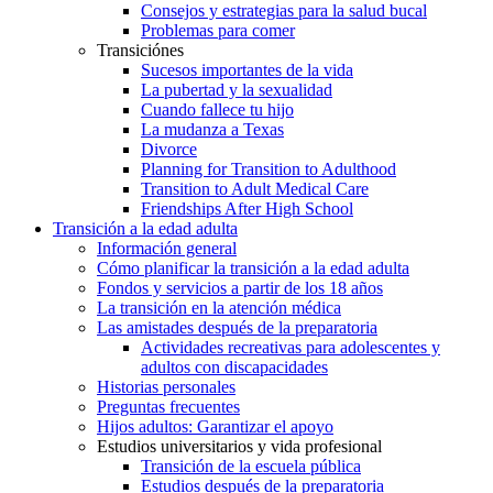
Consejos y estrategias para la salud bucal
Problemas para comer
Transiciónes
Sucesos importantes de la vida
La pubertad y la sexualidad
Cuando fallece tu hijo
La mudanza a Texas
Divorce
Planning for Transition to Adulthood
Transition to Adult Medical Care
Friendships After High School
Transición a la edad adulta
Información general
Cómo planificar la transición a la edad adulta
Fondos y servicios a partir de los 18 años
La transición en la atención médica
Las amistades después de la preparatoria
Actividades recreativas para adolescentes y
adultos con discapacidades
Historias personales
Preguntas frecuentes
Hijos adultos: Garantizar el apoyo
Estudios universitarios y vida profesional
Transición de la escuela pública
Estudios después de la preparatoria