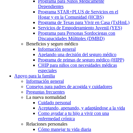
Programa para Niños Médicamente
Dependientes
Programa STAR+PLUS de Servicios en el
Hogar y en la Comunidad (HCBS)
Programa de Texas para Vivir en Casa (TxHmL)
Servicios de Empoderamiento Juvenil (YES)
Programa para Personas Sordociegas con
Discapacidades Múltiples (DMBD)
Beneficios y seguro médico
Información general
Apelando una decisión del seguro médico
Programa de primas de seguro médico (HIPP)
CHIP para niños con necesidades médicas
especiales
Apoyo para la familia
Información general
Consejos para padres de acogida y cuidadores
Preguntas frecuentes
La nueva normalidad
Cuidado personal
Aceptando, apenando, y adaptándose a la vida
Como ayudar a tu hijo a vivir con una
enfermedad crónica
Relaciones personales
Cómo manejar tu vida diaria