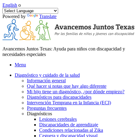
English
o
Powered by
Translate
Avancemos Juntos Texas: Ayuda para niños con discapacidad y
necesidades especiales
Menu
Diagnóstico y cuidado de la salud
Información general
Qué hacer si notas que hay algo diferente
Mi hijo tiene un diagnóstico, ¿por dónde empiezo?
Diagnósticos para discapacidades
Intervención Temprana en la Infancia (ECI)
Preguntas frecuentes
Diagnósticos
Lesiones cerebrales
Discapacidades de aprendizaje
Condiciones relacionadas al Zika
Ceguera y discapacidad visual