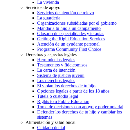
La vivienda
Servicios de apoyo
Servicios de atención de relevo
La guardería
Organizaciones subsidiadas por el gobierno
Mandar a tu hijo a un campamento
Glosario de especialidades y terapias
Getting the Right Education Services
Atención de un ayudante personal
Programa Community First Choice
Derechos y aspectos legales
Herramientas legales
Testamentos y fideicomisos
La carta de intención
Sistema de justicia juvenil
Los derechos legales
Si violan los derechos de tu hijo
Opciones legales a partir de los 18 años
Tutela o custodia legal
Rights to a Public Education
Toma de decisiones con apoyo y poder notarial
Defender los derechos de tu hijo y cambiar los
sistemas
Alimentación y salud bucal
Cuidado dental